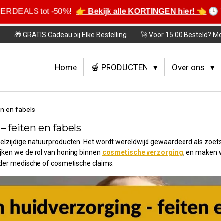
ERDEALS tot -50%!
👉 Bekijk alle KORTINGEN hier! 👈
🕓
0
🎁 GRATIS Cadeau bij Elke Bestelling
🚀 Voor 15:00 Besteld? M
Home
🍯 PRODUCTEN
Over ons
en en fabels
 feiten en fabels
elzijdige natuurproducten. Het wordt wereldwijd gewaardeerd als zoetst
ijken we de rol van honing binnen
cosmetische verzorging
, en maken 
er medische of cosmetische claims.