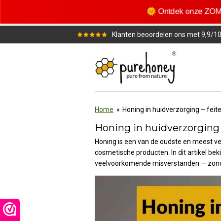
Ga
🌞 Ontdek onze ZOM
direct
naar
Klanten beoordelen ons met 9,9/1
de
hoofdinhoud
Home
»
Honing in huidverzorging – feit
Honing in huidverzorging –
Honing is een van de oudste en meest ve
cosmetische producten. In dit artikel bek
veelvoorkomende misverstanden — zond