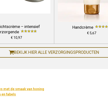
ichtscrème – intensief
Handcrème
erzorgende
€ 5,67
€ 10,97
BEKIJK HIER ALLE VERZORGINGSPRODUCTEN
jes met de smaak van honing
n en fabels