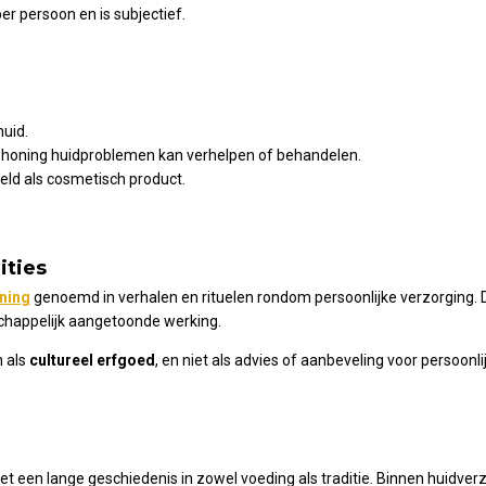
er persoon en is subjectief.
huid.
t honing huidproblemen kan verhelpen of behandelen.
eld als cosmetisch product.
ities
ning
genoemd in verhalen en rituelen rondom persoonlijke verzorging. 
schappelijk aangetoonde werking.
n als
cultureel erfgoed
, en niet als advies of aanbeveling voor persoonli
et een lange geschiedenis in zowel voeding als traditie. Binnen huidve