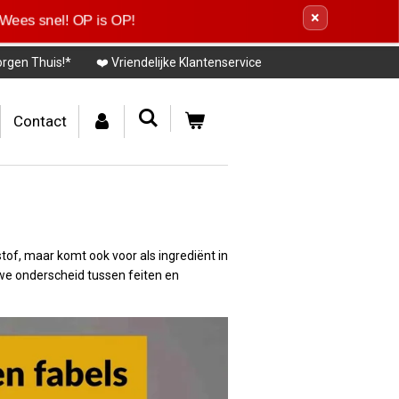
×
 Wees snel! OP is OP!
orgen Thuis!*
❤️ Vriendelijke Klantenservice
Contact
of, maar komt ook voor als ingrediënt in
we onderscheid tussen feiten en