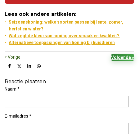
Lees ook andere artikelen:
Seizoenshoning: welke soorten passen bij lente, zomer,
herfst en winter?
Wat zegt de kleur van honing over smaak en kwaliteit?
Alternatieve toepassingen van honing bij huisdieren
«
Vorige
Volgende
»
D
D
S
D
e
e
h
e
l
e
a
l
Reactie plaatsen
e
l
r
e
n
e
n
Naam *
E-mailadres *