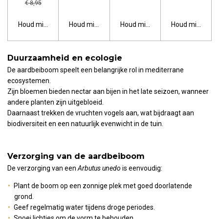
€ 8,95
Houd mij op de hoogte
Houd mij op de hoogte
Houd mij op de hoogte
Houd mij op de
Duurzaamheid en ecologie
De aardbeiboom speelt een belangrijke rol in mediterrane
ecosystemen.
Zijn bloemen bieden nectar aan bijen in het late seizoen, wanneer
andere planten zijn uitgebloeid.
Daarnaast trekken de vruchten vogels aan, wat bijdraagt aan
biodiversiteit en een natuurlijk evenwicht in de tuin.
Verzorging van de aardbeiboom
De verzorging van een
Arbutus unedo
is eenvoudig:
Plant de boom op een zonnige plek met goed doorlatende
grond.
Geef regelmatig water tijdens droge periodes.
Snoei lichtjes om de vorm te behouden.