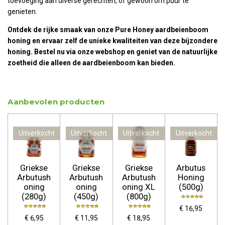
toevoeging aan diverse gerechten, of gewoon om puur te
genieten.
Ontdek de rijke smaak van onze Pure Honey
aardbeienboom
honing en ervaar zelf de unieke kwaliteiten van deze bijzondere
honing. Bestel nu via onze webshop en geniet van de natuurlijke
zoetheid die alleen de
aardbeienboom
kan bieden.
Aanbevolen producten
Uitverkocht
Uitverkocht
Uitverkocht
Uitverkocht
Griekse
Griekse
Griekse
Arbutus
Arbutush
Arbutush
Arbutush
Honing
oning
oning
oning XL
(500g)
(280g)
(450g)
(800g)
€ 16,95
€ 6,95
€ 11,95
€ 18,95