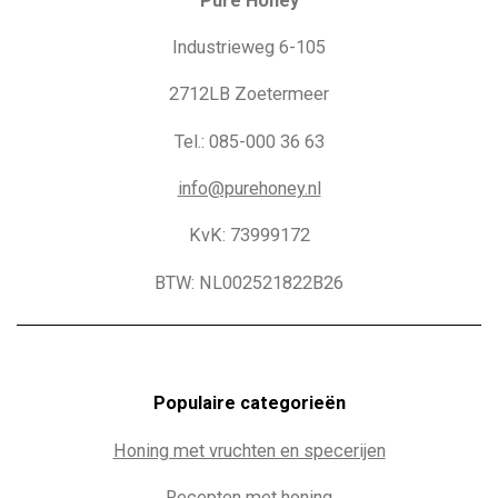
Pure Honey
Industrieweg 6-105
2712LB Zoetermeer
Tel.: 085-000 36 63
info@purehoney.nl
KvK: 73999172
BTW: NL002521822B26
Populaire c
ategorieën
Honing met vruchten en specerijen
Recepten met honing