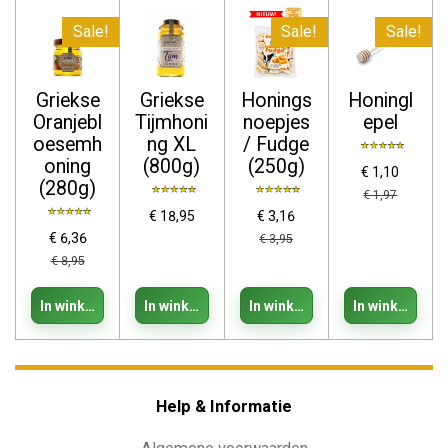
Sale!
Sale!
Sale!
Griekse
Griekse
Honings
Honingl
Oranjebl
Tijmhoni
noepjes
epel
oesemh
ng XL
/ Fudge
oning
(800g)
(250g)
€ 1,10
(280g)
€ 1,97
€ 18,95
€ 3,16
€ 6,36
€ 3,95
€ 8,95
In winkelwagen
In winkelwagen
In winkelwagen
In winkelwage
Help & Informatie