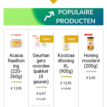
Sale!
Sale!
Acacia
Geurhan
Koolzaa
Honing
Raathon
gers
dhoning
mosterd
ing
voordee
XL
(200g)
(220-
lpakket
(900g)
260g)
(4
€ 5,45
geuren)
€ 12,95
€ 13,95
€ 14,95
€ 6,97
€ 11,87