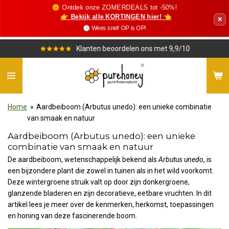
🌞 Ontdek onze ZOMERDEALS tot -50%!
Ga
👉 Bekijk alle KORTINGEN hier! 👈
×
direct
🕓 Wees snel! OP is OP!
naar
de
Klanten beoordelen ons met 9,9/10
hoofdinhoud
Home
»
Aardbeiboom (Arbutus unedo): een unieke combinatie
van smaak en natuur
Aardbeiboom (Arbutus unedo): een unieke
combinatie van smaak en natuur
De aardbeiboom, wetenschappelijk bekend als
Arbutus unedo
, is
een bijzondere plant die zowel in tuinen als in het wild voorkomt.
Deze wintergroene struik valt op door zijn donkergroene,
glanzende bladeren en zijn decoratieve, eetbare vruchten. In dit
artikel lees je meer over de kenmerken, herkomst, toepassingen
en honing van deze fascinerende boom.