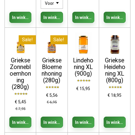
In winkelwagen
In winkelwagen
In winkelwagen
In winkelwage
Sale!
Sale!
Griekse
Griekse
Lindeho
Griekse
Zonnebl
Bloeme
ning XL
Heideho
oemhon
nhoning
(900g)
ning XL
ing
(280g)
(800g)
(280g)
€ 15,95
€ 5,56
€ 18,95
€ 5,45
€ 6,95
€ 7,95
In winkelwagen
In winkelwagen
In winkelwagen
In winkelwage