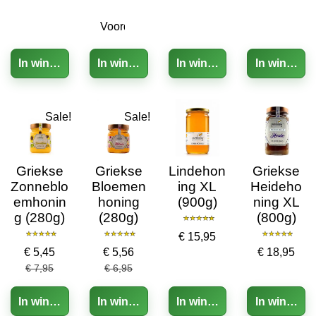
In winkelwagen
In winkelwagen
In winkelwagen
In winkelw
Sale!
Sale!
Griekse
Griekse
Lindehon
Griekse
Zonneblo
Bloemen
ing XL
Heideho
emhonin
honing
(900g)
ning XL
g (280g)
(280g)
(800g)
€ 15,95
€ 5,45
€ 5,56
€ 18,95
€ 7,95
€ 6,95
In winkelwagen
In winkelwagen
In winkelwagen
In winkelw