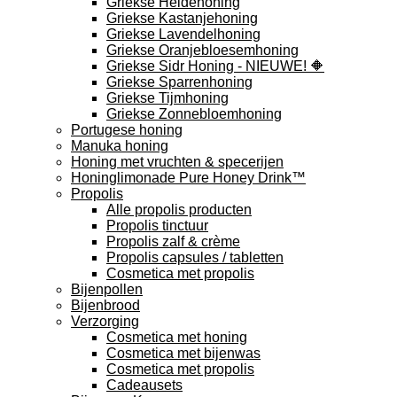
Griekse Heidehoning
Griekse Kastanjehoning
Griekse Lavendelhoning
Griekse Oranjebloesemhoning
Griekse Sidr Honing - NIEUWE! 🔶
Griekse Sparrenhoning
Griekse Tijmhoning
Griekse Zonnebloemhoning
Portugese honing
Manuka honing
Honing met vruchten & specerijen
Honinglimonade Pure Honey Drink™
Propolis
Alle propolis producten
Propolis tinctuur
Propolis zalf & crème
Propolis capsules / tabletten
Cosmetica met propolis
Bijenpollen
Bijenbrood
Verzorging
Cosmetica met honing
Cosmetica met bijenwas
Cosmetica met propolis
Cadeausets