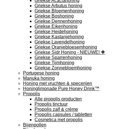
Griekse Acaciahoning
Griekse Arbutus honing
Griekse Bloemenhoning
Griekse Boshoning
Griekse Dennenhoning
Griekse Eikenhoning
Griekse Heidehoning
Griekse Kastanjehoning
Griekse Lavendelhoning
Griekse Oranjebloesemhoning
Griekse Sidr Honing - NIEUWE! 🔶
Griekse Sparrenhoning
Griekse Tijmhoning
Griekse Zonnebloemhoning
Portugese honing
Manuka honing
Honing met vruchten & specerijen
Honinglimonade Pure Honey Drink™
Propolis
Alle propolis producten
Propolis tinctuur
Propolis zalf & crème
Propolis capsules / tabletten
Cosmetica met propolis
Bijenpollen