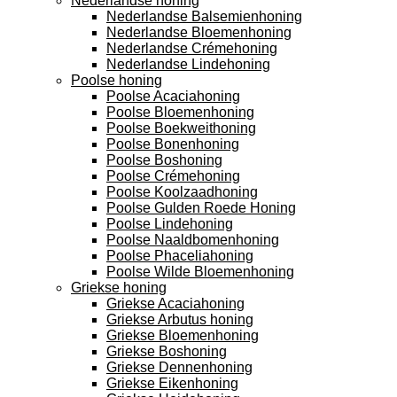
Nederlandse honing
Nederlandse Balsemienhoning
Nederlandse Bloemenhoning
Nederlandse Crémehoning
Nederlandse Lindehoning
Poolse honing
Poolse Acaciahoning
Poolse Bloemenhoning
Poolse Boekweithoning
Poolse Bonenhoning
Poolse Boshoning
Poolse Crémehoning
Poolse Koolzaadhoning
Poolse Gulden Roede Honing
Poolse Lindehoning
Poolse Naaldbomenhoning
Poolse Phaceliahoning
Poolse Wilde Bloemenhoning
Griekse honing
Griekse Acaciahoning
Griekse Arbutus honing
Griekse Bloemenhoning
Griekse Boshoning
Griekse Dennenhoning
Griekse Eikenhoning