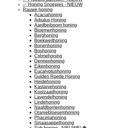
✅ Honing Snoepjes - NIEUW
Rauwe honing
Acaciahoning
Arbutus Honing
Aardbeiboom honing
Bloemenhoning
Berghoning
Boekweithoning
Bonenhoning
Boshoning
Crémehoning
Dennenhoning
Eikenhoning
Eucalyptushoning
Gulden Roede Honing
Heidehoning
Kastanjehoning
Koolzaadhoning
Lavendelhoning
Lindehoning
Naaldbomenhoning
Oranjebloesemhoning
Phaceliahoning
Sinaasappelhoning
Sidr honing - NIEUWE! 🔶