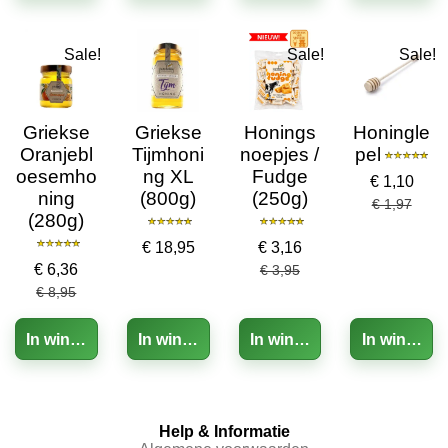
Sale!
Sale!
Sale!
Griekse
Griekse
Honings
Honingle
Oranjebl
Tijmhoni
noepjes /
pel
oesemho
ng XL
Fudge
€ 1,10
ning
(800g)
(250g)
€ 1,97
(280g)
€ 18,95
€ 3,16
€ 6,36
€ 3,95
€ 8,95
In winkelwagen
In winkelwagen
In winkelwagen
In winkelw
Help & Informatie