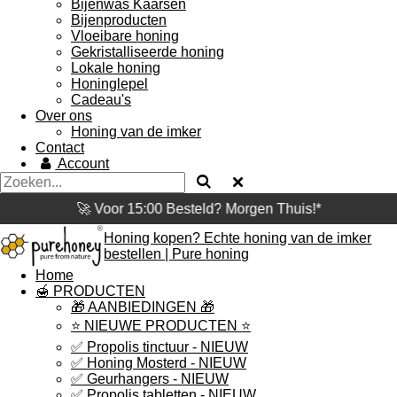
Bijenwas Kaarsen
Bijenproducten
Vloeibare honing
Gekristalliseerde honing
Lokale honing
Honinglepel
Cadeau's
Over ons
Honing van de imker
Contact
Account
❤️ Vriendelijke Klantenservice
Honing kopen? Echte honing van de imker
bestellen | Pure honing
Home
🍯 PRODUCTEN
🎁 AANBIEDINGEN 🎁
⭐️ NIEUWE PRODUCTEN ⭐️
✅ Propolis tinctuur - NIEUW
✅ Honing Mosterd - NIEUW
✅ Geurhangers - NIEUW
✅ Propolis tabletten - NIEUW