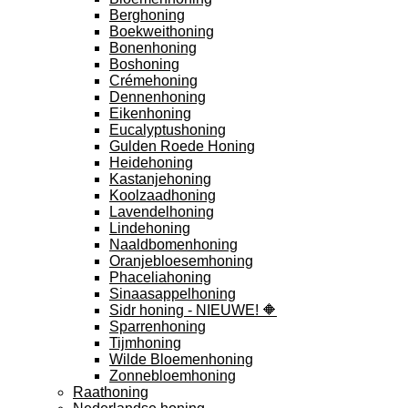
Berghoning
Boekweithoning
Bonenhoning
Boshoning
Crémehoning
Dennenhoning
Eikenhoning
Eucalyptushoning
Gulden Roede Honing
Heidehoning
Kastanjehoning
Koolzaadhoning
Lavendelhoning
Lindehoning
Naaldbomenhoning
Oranjebloesemhoning
Phaceliahoning
Sinaasappelhoning
Sidr honing - NIEUWE! 🔶
Sparrenhoning
Tijmhoning
Wilde Bloemenhoning
Zonnebloemhoning
Raathoning