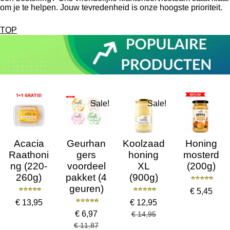
om je te helpen. Jouw tevredenheid is onze hoogste prioriteit.
TOP
Sale!
Sale!
Acacia
Geurhan
Koolzaad
Honing
Raathoni
gers
honing
mosterd
ng (220-
voordeel
XL
(200g)
260g)
pakket (4
(900g)
geuren)
€ 5,45
€ 13,95
€ 12,95
€ 6,97
€ 14,95
€ 11,87