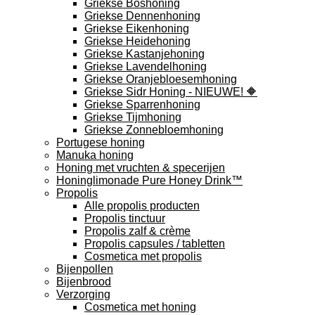
Griekse Boshoning
Griekse Dennenhoning
Griekse Eikenhoning
Griekse Heidehoning
Griekse Kastanjehoning
Griekse Lavendelhoning
Griekse Oranjebloesemhoning
Griekse Sidr Honing - NIEUWE! 🔶
Griekse Sparrenhoning
Griekse Tijmhoning
Griekse Zonnebloemhoning
Portugese honing
Manuka honing
Honing met vruchten & specerijen
Honinglimonade Pure Honey Drink™
Propolis
Alle propolis producten
Propolis tinctuur
Propolis zalf & crème
Propolis capsules / tabletten
Cosmetica met propolis
Bijenpollen
Bijenbrood
Verzorging
Cosmetica met honing