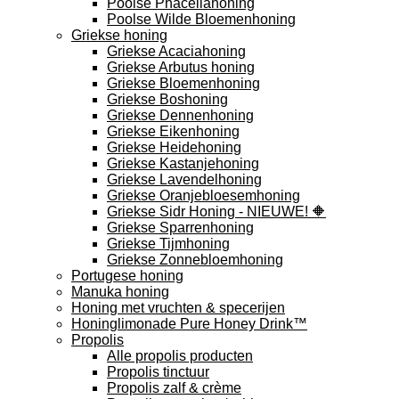
Poolse Phaceliahoning
Poolse Wilde Bloemenhoning
Griekse honing
Griekse Acaciahoning
Griekse Arbutus honing
Griekse Bloemenhoning
Griekse Boshoning
Griekse Dennenhoning
Griekse Eikenhoning
Griekse Heidehoning
Griekse Kastanjehoning
Griekse Lavendelhoning
Griekse Oranjebloesemhoning
Griekse Sidr Honing - NIEUWE! 🔶
Griekse Sparrenhoning
Griekse Tijmhoning
Griekse Zonnebloemhoning
Portugese honing
Manuka honing
Honing met vruchten & specerijen
Honinglimonade Pure Honey Drink™
Propolis
Alle propolis producten
Propolis tinctuur
Propolis zalf & crème