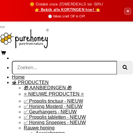
🌞 Ontdek onze ZOMERDEALS tot -50%!
Ga
👉 Bekijk alle KORTINGEN hier! 👈
direct
×
naar
🕓 Wees snel! OP is OP!
de
hoofdinhoud
Home
🍯 PRODUCTEN
🎁 AANBIEDINGEN 🎁
⭐️ NIEUWE PRODUCTEN ⭐️
✅ Propolis tinctuur - NIEUW
✅ Honing Mosterd - NIEUW
✅ Geurhangers - NIEUW
✅ Propolis tabletten - NIEUW
✅ Honing Snoepjes - NIEUW
Rauwe honing