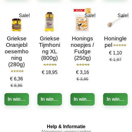
Sale!
Sale!
Sale!
Griekse
Griekse
Honings
Honingle
Oranjebl
Tijmhoni
noepjes /
pel
oesemho
ng XL
Fudge
€ 1,10
ning
(800g)
(250g)
€ 1,97
(280g)
€ 18,95
€ 3,16
€ 6,36
€ 3,95
€ 8,95
In winkelwagen
In winkelwagen
In winkelwagen
In winkelw
Help & Informatie
Algemene voorwaarden