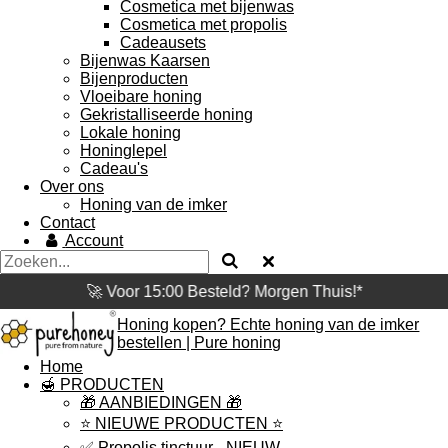
Cosmetica met bijenwas
Cosmetica met propolis
Cadeausets
Bijenwas Kaarsen
Bijenproducten
Vloeibare honing
Gekristalliseerde honing
Lokale honing
Honinglepel
Cadeau's
Over ons
Honing van de imker
Contact
Account
🚀 Voor 15:00 Besteld? Morgen Thuis!*
Honing kopen? Echte honing van de imker
bestellen | Pure honing
Home
🍯 PRODUCTEN
🎁 AANBIEDINGEN 🎁
⭐️ NIEUWE PRODUCTEN ⭐️
✅ Propolis tinctuur - NIEUW