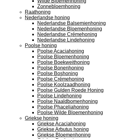
Wilde Bloemenhoning
Zonnebloemhoning
Raathoning
Nederlandse honing
Nederlandse Balsemienhoning
Nederlandse Bloemenhoning
Nederlandse Crémehoning
Nederlandse Lindehoning
Poolse honing
Poolse Acaciahoning
Poolse Bloemenhoning
Poolse Boekweithoning
Poolse Bonenhoning
Poolse Boshoning
Poolse Crémehoning
Poolse Koolzaadhoning
Poolse Gulden Roede Honing
Poolse Lindehoning
Poolse Naaldbomenhoning
Poolse Phaceliahoning
Poolse Wilde Bloemenhoning
Griekse honing
Griekse Acaciahoning
Griekse Arbutus honing
Griekse Bloemenhoning