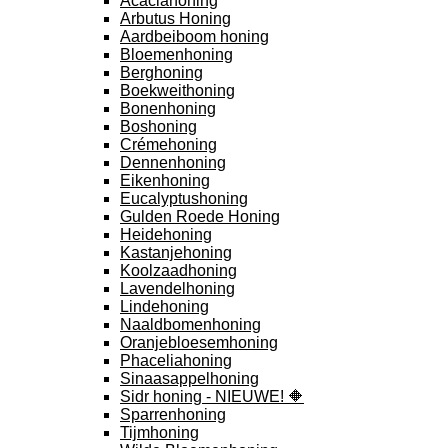
Acaciahoning
Arbutus Honing
Aardbeiboom honing
Bloemenhoning
Berghoning
Boekweithoning
Bonenhoning
Boshoning
Crémehoning
Dennenhoning
Eikenhoning
Eucalyptushoning
Gulden Roede Honing
Heidehoning
Kastanjehoning
Koolzaadhoning
Lavendelhoning
Lindehoning
Naaldbomenhoning
Oranjebloesemhoning
Phaceliahoning
Sinaasappelhoning
Sidr honing - NIEUWE! 🔶
Sparrenhoning
Tijmhoning