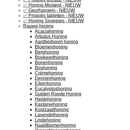
✅ Honing Mosterd - NIEUW
✅ Geurhangers - NIEUW
✅ Propolis tabletten - NIEUW
✅ Honing Snoepjes - NIEUW
Rauwe honing
Acaciahoning
Arbutus Honing
Aardbeiboom honing
Bloemenhoning
Berghoning
Boekweithoning
Bonenhoning
Boshoning
Crémehoning
Dennenhoning
Eikenhoning
Eucalyptushoning
Gulden Roede Honing
Heidehoning
Kastanjehoning
Koolzaadhoning
Lavendelhoning
Lindehoning
Naaldbomenhoning