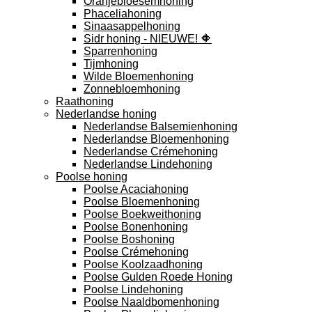
Oranjebloesemhoning
Phaceliahoning
Sinaasappelhoning
Sidr honing - NIEUWE! 🔶
Sparrenhoning
Tijmhoning
Wilde Bloemenhoning
Zonnebloemhoning
Raathoning
Nederlandse honing
Nederlandse Balsemienhoning
Nederlandse Bloemenhoning
Nederlandse Crémehoning
Nederlandse Lindehoning
Poolse honing
Poolse Acaciahoning
Poolse Bloemenhoning
Poolse Boekweithoning
Poolse Bonenhoning
Poolse Boshoning
Poolse Crémehoning
Poolse Koolzaadhoning
Poolse Gulden Roede Honing
Poolse Lindehoning
Poolse Naaldbomenhoning