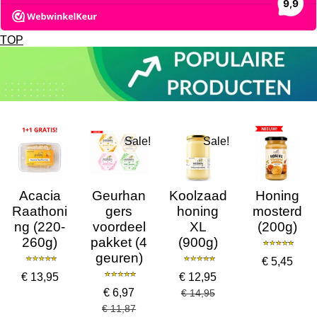
TOP
Sale!
Sale!
Acacia
Geurhan
Koolzaad
Honing
Raathoni
gers
honing
mosterd
ng (220-
voordeel
XL
(200g)
260g)
pakket (4
(900g)
geuren)
€ 5,45
€ 13,95
€ 12,95
€ 6,97
€ 14,95
€ 11,87