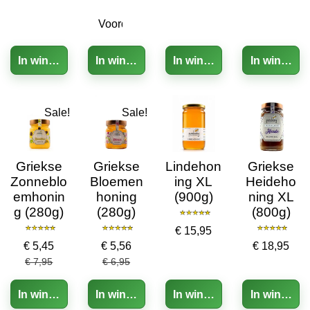
In winkelwagen
In winkelwagen
In winkelwagen
In winkelw
Sale!
Sale!
Griekse
Griekse
Lindehon
Griekse
Zonneblo
Bloemen
ing XL
Heideho
emhonin
honing
(900g)
ning XL
g (280g)
(280g)
(800g)
€ 15,95
€ 5,45
€ 5,56
€ 18,95
€ 7,95
€ 6,95
In winkelwagen
In winkelwagen
In winkelwagen
In winkelw