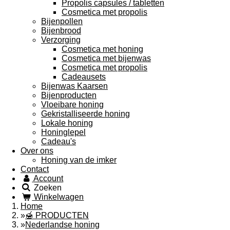
Propolis capsules / tabletten
Cosmetica met propolis
Bijenpollen
Bijenbrood
Verzorging
Cosmetica met honing
Cosmetica met bijenwas
Cosmetica met propolis
Cadeausets
Bijenwas Kaarsen
Bijenproducten
Vloeibare honing
Gekristalliseerde honing
Lokale honing
Honinglepel
Cadeau's
Over ons
Honing van de imker
Contact
Account
Zoeken
Winkelwagen
Home
»
🍯 PRODUCTEN
»
Nederlandse honing