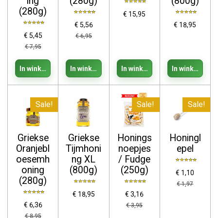
ing
(280g)
(800g)
(280g)
€ 15,95
€ 5,56
€ 18,95
€ 5,45
€ 6,95
€ 7,95
In winkelwagen
In winkelwagen
In winkelwagen
In winkelwage
Sale!
Sale!
Sale!
Griekse
Griekse
Honings
Honingl
Oranjebl
Tijmhoni
noepjes
epel
oesemh
ng XL
/ Fudge
oning
(800g)
(250g)
€ 1,10
(280g)
€ 1,97
€ 18,95
€ 3,16
€ 6,36
€ 3,95
€ 8,95