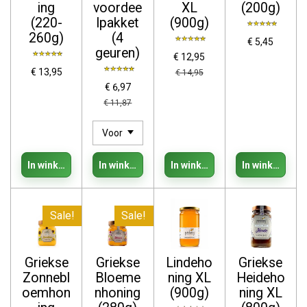
ing
voordee
XL
(200g)
(220-
lpakket
(900g)
260g)
(4
€ 5,45
geuren)
€ 12,95
€ 13,95
€ 14,95
€ 6,97
€ 11,87
In winkelwagen
In winkelwagen
In winkelwagen
In winkelwage
Sale!
Sale!
Griekse
Griekse
Lindeho
Griekse
Zonnebl
Bloeme
ning XL
Heideho
oemhon
nhoning
(900g)
ning XL