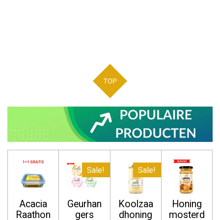
TOP
Sale!
Sale!
Acacia
Geurhan
Koolzaa
Honing
Raathon
gers
dhoning
mosterd