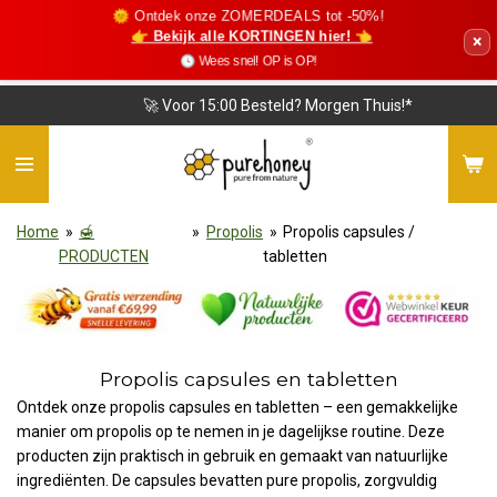
🌞 Ontdek onze ZOMERDEALS tot -50%!
Ga
👉 Bekijk alle KORTINGEN hier! 👈
×
direct
🕓 Wees snel! OP is OP!
naar
de
🚀 Voor 15:00 Besteld? Morgen Thuis!*
hoofdinhoud
Home
»
🍯
»
Propolis
»
Propolis capsules /
PRODUCTEN
tabletten
Propolis capsules en tabletten
Ontdek onze propolis capsules en tabletten – een gemakkelijke
manier om propolis op te nemen in je dagelijkse routine. Deze
producten zijn praktisch in gebruik en gemaakt van natuurlijke
ingrediënten. De capsules bevatten pure propolis, zorgvuldig