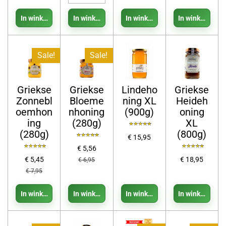
In winkelwagen
In winkelwagen
In winkelwagen
In winkelwage
Sale!
Sale!
Griekse
Griekse
Lindeho
Griekse
Zonnebl
Bloeme
ning XL
Heideh
oemhon
nhoning
(900g)
oning
ing
(280g)
XL
(280g)
(800g)
€ 15,95
€ 5,56
€ 5,45
€ 18,95
€ 6,95
€ 7,95
In winkelwagen
In winkelwagen
In winkelwagen
In winkelwage