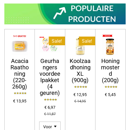
Sale!
Sale!
Acacia
Geurha
Koolzaa
Honing
Raatho
ngers
dhoning
moster
ning
voordee
XL
d
(220-
lpakket
(900g)
(200g)
260g)
(4
geuren)
€ 12,95
€ 5,45
€ 13,95
€ 14,95
€ 6,97
€ 11,87