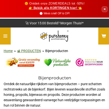
🌞 Ontdek onze ZOMERDEALS tot -50%!
Ga
👉 Bekijk alle KORTINGEN hier! 👈
×
direct
🕓 Wees snel! OP is OP!
naar
de
❤️ Vriendelijke Klantenservice
hoofdinhoud
Home
»
🍯 PRODUCTEN
»
Bijenproducten
Bijenproducten
Ontdek de natuurlijke rijkdom van bijenproducten – pure schatten
rechtstreeks uit de bijenkorf. Bijen leveren waardevolle stoffen zoals
honing, propolis, bijenwas en propolis. Deze producten worden al
eeuwenlang gewaardeerd vanwege hun veelzijdige toepassingen en
hun rol binnen de natuur.