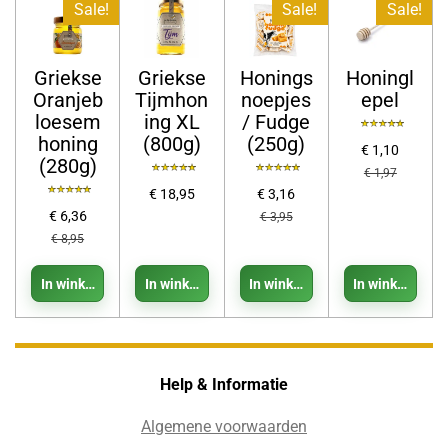
Sale!
Sale!
Sale!
Griekse
Griekse
Honings
Honingl
Oranjeb
Tijmhon
noepjes
epel
loesem
ing XL
/ Fudge
honing
(800g)
(250g)
€ 1,10
(280g)
€ 1,97
€ 18,95
€ 3,16
€ 6,36
€ 3,95
€ 8,95
In winkelwagen
In winkelwagen
In winkelwagen
In winkelwage
Help & Informatie
Algemene voorwaarden