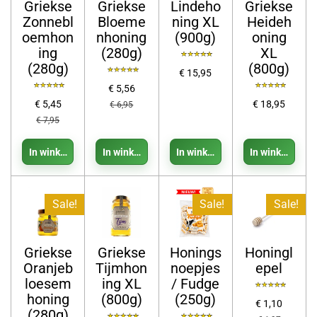
Griekse
Griekse
Lindeho
Griekse
Zonnebl
Bloeme
ning XL
Heideh
oemhon
nhoning
(900g)
oning
ing
(280g)
XL
(280g)
(800g)
€ 15,95
€ 5,56
€ 5,45
€ 18,95
€ 6,95
€ 7,95
In winkelwagen
In winkelwagen
In winkelwagen
In winkelwage
Sale!
Sale!
Sale!
Griekse
Griekse
Honings
Honingl
Oranjeb
Tijmhon
noepjes
epel
loesem
ing XL
/ Fudge
honing
(800g)
(250g)
€ 1,10
(280g)