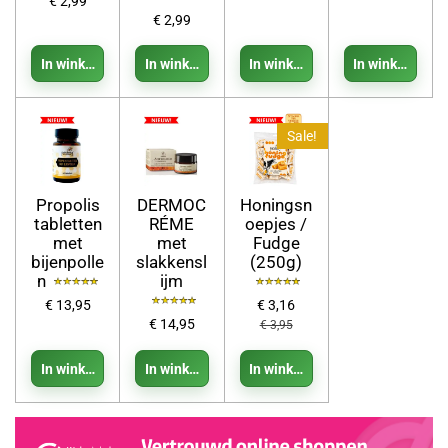
€ 2,99
€ 2,99
In winkelwagen
In winkelwagen
In winkelwagen
In winkelwage
Sale!
Propolis
DERMOC
Honingsn
tabletten
RÉME
oepjes /
met
met
Fudge
bijenpolle
slakkensl
(250g)
n
ijm
€ 13,95
€ 3,16
€ 14,95
€ 3,95
In winkelwagen
In winkelwagen
In winkelwagen