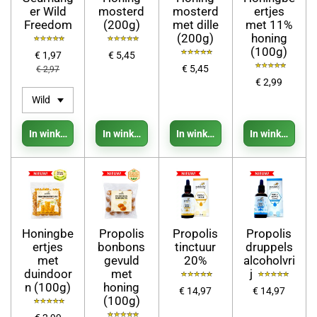
er Wild
mosterd
mosterd
ertjes
Freedom
(200g)
met dille
met 11%
(200g)
honing
(100g)
€ 1,97
€ 5,45
€ 5,45
€ 2,97
€ 2,99
In winkelwagen
In winkelwagen
In winkelwagen
In winkelwage
Honingbe
Propolis
Propolis
Propolis
ertjes
bonbons
tinctuur
druppels
met
gevuld
20%
alcoholvri
duindoor
met
j
n (100g)
honing
€ 14,97
€ 14,97
(100g)