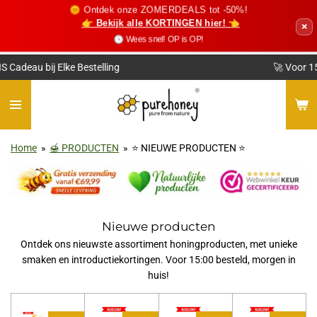
🌞 Ontdek onze ZOMERDEALS tot -50%!
Ga
👉 Bekijk alle KORTINGEN hier! 👈
×
direct
🕓 Wees snel! OP is OP!
naar
de
🚀 Voor 15:00 Besteld? Morgen Thuis!*
hoofdinhoud
Home
»
🍯 PRODUCTEN
»
⭐️ NIEUWE PRODUCTEN ⭐️
Nieuwe producten
Ontdek ons nieuwste assortiment honingproducten, met unieke
smaken en introductiekortingen. Voor 15:00 besteld, morgen in
huis!