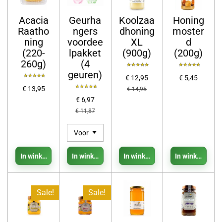
Acacia
Geurha
Koolzaa
Honing
Raatho
ngers
dhoning
moster
ning
voordee
XL
d
(220-
lpakket
(900g)
(200g)
260g)
(4
geuren)
€ 12,95
€ 5,45
€ 13,95
€ 14,95
€ 6,97
€ 11,87
In winkelwagen
In winkelwagen
In winkelwagen
In winkelwage
Sale!
Sale!