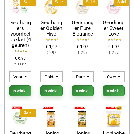
Sale!
Sale!
Sale!
Sale!
Geurhang
Geurhang
Geurhang
Geurhang
ers
er Golden
er Pure
er Sweet
voordeel
Hive
Elegance
Love
pakket (4
geuren)
€ 1,97
€ 1,97
€ 1,97
€ 2,97
€ 2,97
€ 2,97
€ 6,97
€ 11,87
In winkelwagen
In winkelwagen
In winkelwagen
In winkelwage
Sale!
Geurhang
Honing
Honing
Honingbe