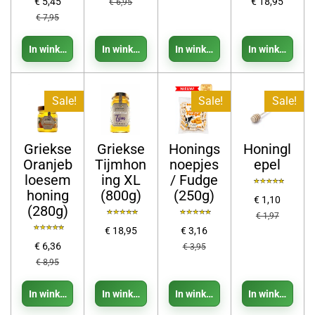
€ 5,45
€ 18,95
€ 6,95
€ 7,95
In winkelwagen
In winkelwagen
In winkelwagen
In winkelwage
Sale!
Sale!
Sale!
Griekse
Griekse
Honings
Honingl
Oranjeb
Tijmhon
noepjes
epel
loesem
ing XL
/ Fudge
honing
(800g)
(250g)
€ 1,10
(280g)
€ 1,97
€ 18,95
€ 3,16
€ 6,36
€ 3,95
€ 8,95
In winkelwagen
In winkelwagen
In winkelwagen
In winkelwage