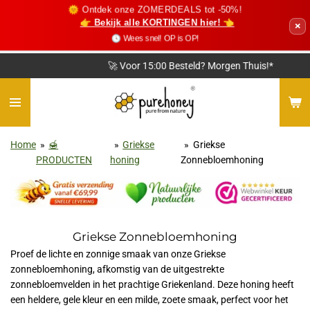
🌞 Ontdek onze ZOMERDEALS tot -50%!
Ga
👉 Bekijk alle KORTINGEN hier! 👈
×
direct
🕓 Wees snel! OP is OP!
naar
de
🚀 Voor 15:00 Besteld? Morgen Thuis!*
hoofdinhoud
Home
»
🍯
»
Griekse
»
Griekse
PRODUCTEN
honing
Zonnebloemhoning
Griekse Zonnebloemhoning
Proef de lichte en zonnige smaak van onze Griekse
zonnebloemhoning, afkomstig van de uitgestrekte
zonnebloemvelden in het prachtige Griekenland. Deze honing heeft
een heldere, gele kleur en een milde, zoete smaak, perfect voor het