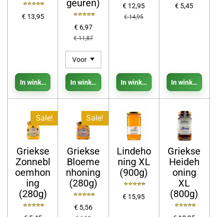
geuren)
€ 12,95
€ 5,45
€ 13,95
€ 14,95
€ 6,97
€ 11,87
In winkelwagen
In winkelwagen
In winkelwagen
In winkelwage
Sale!
Sale!
Griekse
Griekse
Lindeho
Griekse
Zonnebl
Bloeme
ning XL
Heideh
oemhon
nhoning
(900g)
oning
ing
(280g)
XL
(280g)
(800g)
€ 15,95
€ 5,56