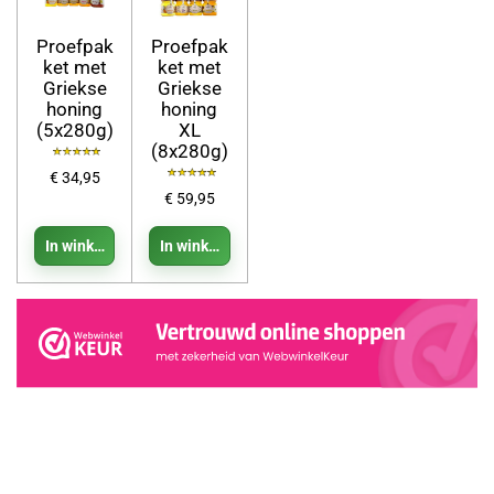
Proefpak
Proefpak
ket met
ket met
Griekse
Griekse
honing
honing
(5x280g)
XL
(8x280g)
€ 34,95
€ 59,95
In winkelwagen
In winkelwagen