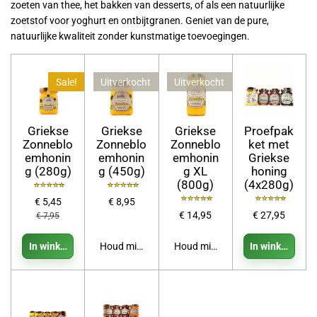
zoeten van thee, het bakken van desserts, of als een natuurlijke
zoetstof voor yoghurt en ontbijtgranen. Geniet van de pure,
natuurlijke kwaliteit zonder kunstmatige toevoegingen.
Sale!
Uitverkocht
Uitverkocht
Griekse
Griekse
Griekse
Proefpak
Zonneblo
Zonneblo
Zonneblo
ket met
emhonin
emhonin
emhonin
Griekse
g (280g)
g (450g)
g XL
honing
(800g)
(4x280g)
€ 5,45
€ 8,95
€ 14,95
€ 27,95
€ 7,95
In winkelwagen
Houd mij op de hoogte
Houd mij op de hoogte
In winkelwage