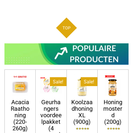
TOP
Sale!
Sale!
Acacia
Geurha
Koolzaa
Honing
Raatho
ngers
dhoning
moster
ning
voordee
XL
d
(220-
lpakket
(900g)
(200g)
260g)
(4