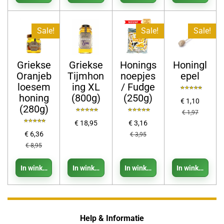
Sale!
Sale!
Sale!
Griekse
Griekse
Honings
Honingl
Oranjeb
Tijmhon
noepjes
epel
loesem
ing XL
/ Fudge
honing
(800g)
(250g)
€ 1,10
(280g)
€ 1,97
€ 18,95
€ 3,16
€ 6,36
€ 3,95
€ 8,95
In winkelwagen
In winkelwagen
In winkelwagen
In winkelwage
Help & Informatie