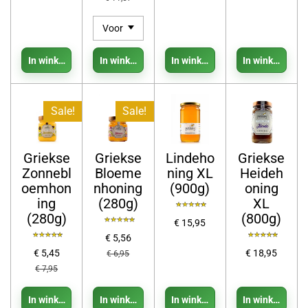
In winkelwagen
In winkelwagen
In winkelwagen
In winkelwage
Sale!
Sale!
Griekse
Griekse
Lindeho
Griekse
Zonnebl
Bloeme
ning XL
Heideh
oemhon
nhoning
(900g)
oning
ing
(280g)
XL
(280g)
(800g)
€ 15,95
€ 5,56
€ 5,45
€ 18,95
€ 6,95
€ 7,95
In winkelwagen
In winkelwagen
In winkelwagen
In winkelwage