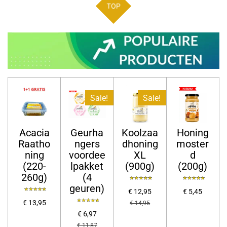
TOP
Sale!
Sale!
Acacia
Geurha
Koolzaa
Honing
Raatho
ngers
dhoning
moster
ning
voordee
XL
d
(220-
lpakket
(900g)
(200g)
260g)
(4
geuren)
€ 12,95
€ 5,45
€ 13,95
€ 14,95
€ 6,97
€ 11,87