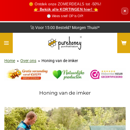
🌞 Ontdek onze ZOMERDEALS tot -50%!
Ga
👉 Bekijk alle KORTINGEN hier! 👈
×
direct
🕓 Wees snel! OP is OP!
naar
de
🚀 Voor 15:00 Besteld? Morgen Thuis!*
hoofdinhoud
Home
»
Over ons
»
Honing van de imker
Honing van de imker