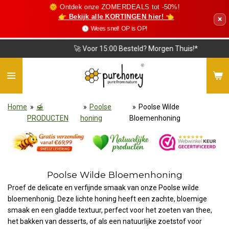
🌞 Ontdek onze ZOMERDEALS tot -50%!
Ga
👉 Bekijk alle KORTINGEN hier! 👈
×
direct
🕓 Wees snel! OP is OP!
naar
de
🚀 Voor 15:00 Besteld? Morgen Thuis!*
hoofdinhoud
Home
»
🍯
»
Poolse
»
Poolse Wilde
PRODUCTEN
honing
Bloemenhoning
Poolse Wilde Bloemenhoning
Proef de delicate en verfijnde smaak van onze Poolse wilde
bloemenhonig. Deze lichte honing heeft een zachte, bloemige
smaak en een gladde textuur, perfect voor het zoeten van thee,
het bakken van desserts, of als een natuurlijke zoetstof voor