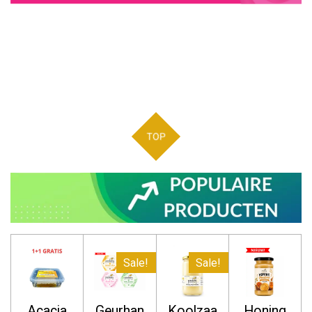
TOP
Sale!
Sale!
Acacia
Geurhan
Koolzaa
Honing