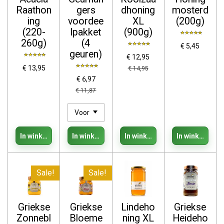
Raathon
gers
dhoning
mosterd
ing
voordee
XL
(200g)
(220-
lpakket
(900g)
260g)
(4
€ 5,45
geuren)
€ 12,95
€ 13,95
€ 14,95
€ 6,97
€ 11,87
In winkelwagen
In winkelwagen
In winkelwagen
In winkelwage
Sale!
Sale!
Griekse
Griekse
Lindeho
Griekse
Zonnebl
Bloeme
ning XL
Heideho