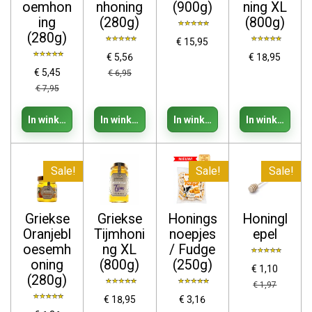
oemhon
nhoning
(900g)
ning XL
ing
(280g)
(800g)
(280g)
€ 15,95
€ 5,56
€ 18,95
€ 5,45
€ 6,95
€ 7,95
In winkelwagen
In winkelwagen
In winkelwagen
In winkelwage
Sale!
Sale!
Sale!
Griekse
Griekse
Honings
Honingl
Oranjebl
Tijmhoni
noepjes
epel
oesemh
ng XL
/ Fudge
oning
(800g)
(250g)
€ 1,10
(280g)
€ 1,97
€ 18,95
€ 3,16