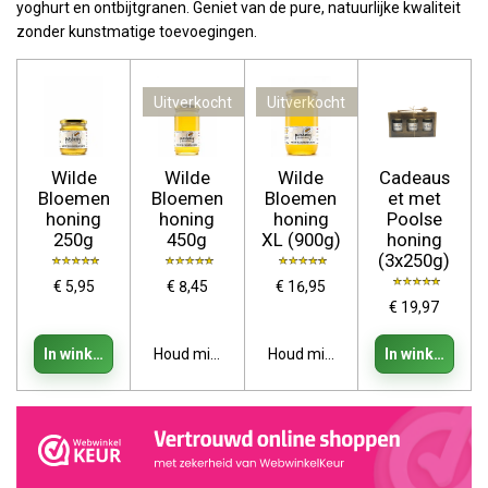
yoghurt en ontbijtgranen. Geniet van de pure, natuurlijke kwaliteit
zonder kunstmatige toevoegingen.
Uitverkocht
Uitverkocht
Wilde
Wilde
Wilde
Cadeaus
Bloemen
Bloemen
Bloemen
et met
honing
honing
honing
Poolse
250g
450g
XL (900g)
honing
(3x250g)
€ 5,95
€ 8,45
€ 16,95
€ 19,97
In winkelwagen
Houd mij op de hoogte
Houd mij op de hoogte
In winkelwage