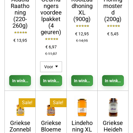
Raatho
ngers
dhoning
moster
ning
voordee
XL
d
(220-
lpakket
(900g)
(200g)
260g)
(4
geuren)
€ 12,95
€ 5,45
€ 13,95
€ 14,95
€ 6,97
€ 11,87
In winkelwagen
In winkelwagen
In winkelwagen
In winkelwage
Sale!
Sale!
Griekse
Griekse
Lindeho
Griekse
Zonnebl
Bloeme
ning XL
Heideh