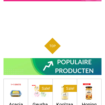
TOP
Sale!
Sale!
Acacia
Geurha
Koolzaa
Honing