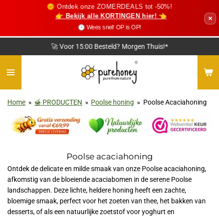
🌞 Ontdek onze ZOMERDEALS tot -50%!
Ga
👉 Bekijk alle KORTINGEN hier! 👈
×
direct
🕓 Wees snel! OP is OP!
naar
de
🚀 Voor 15:00 Besteld? Morgen Thuis!*
hoofdinhoud
Home
»
🍯 PRODUCTEN
»
Poolse honing
»
Poolse Acaciahoning
Poolse acaciahoning
Ontdek de delicate en milde smaak van onze Poolse acaciahoning,
afkomstig van de bloeiende acaciabomen in de serene Poolse
landschappen. Deze lichte, heldere honing heeft een zachte,
bloemige smaak, perfect voor het zoeten van thee, het bakken van
desserts, of als een natuurlijke zoetstof voor yoghurt en