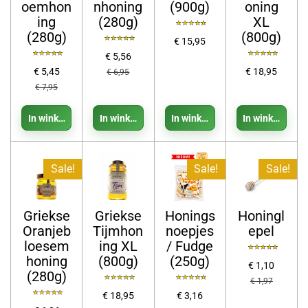
oemhon
nhoning
(900g)
oning
ing
(280g)
XL
(280g)
(800g)
€ 15,95
€ 5,56
€ 5,45
€ 18,95
€ 6,95
€ 7,95
In winkelwagen
In winkelwagen
In winkelwagen
In winkelwage
Sale!
Sale!
Sale!
Griekse
Griekse
Honings
Honingl
Oranjeb
Tijmhon
noepjes
epel
loesem
ing XL
/ Fudge
honing
(800g)
(250g)
€ 1,10
(280g)
€ 1,97
€ 18,95
€ 3,16