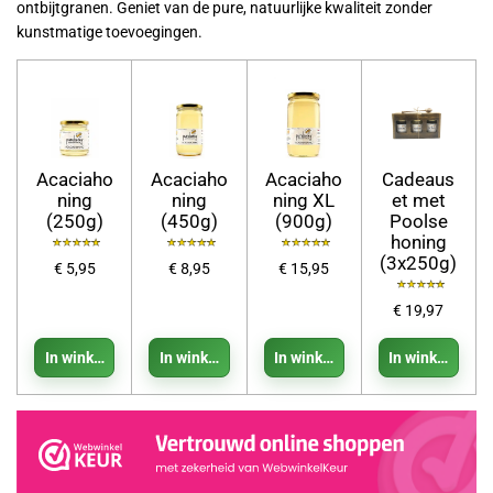
ontbijtgranen. Geniet van de pure, natuurlijke kwaliteit zonder
kunstmatige toevoegingen.
Acaciaho
Acaciaho
Acaciaho
Cadeaus
ning
ning
ning XL
et met
(250g)
(450g)
(900g)
Poolse
honing
(3x250g)
€ 5,95
€ 8,95
€ 15,95
€ 19,97
In winkelwagen
In winkelwagen
In winkelwagen
In winkelwage