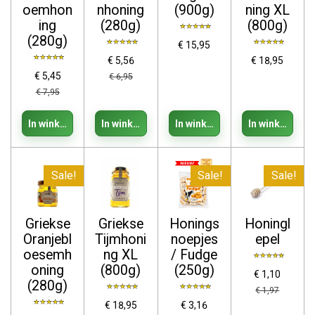
oemhon
nhoning
(900g)
ning XL
ing
(280g)
(800g)
(280g)
€ 15,95
€ 5,56
€ 18,95
€ 5,45
€ 6,95
€ 7,95
In winkelwagen
In winkelwagen
In winkelwagen
In winkelwage
Sale!
Sale!
Sale!
Griekse
Griekse
Honings
Honingl
Oranjebl
Tijmhoni
noepjes
epel
oesemh
ng XL
/ Fudge
oning
(800g)
(250g)
€ 1,10
(280g)
€ 1,97
€ 18,95
€ 3,16