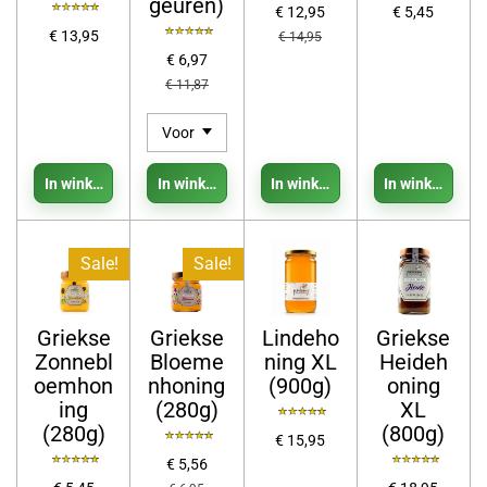
geuren)
€ 12,95
€ 5,45
€ 13,95
€ 14,95
€ 6,97
€ 11,87
In winkelwagen
In winkelwagen
In winkelwagen
In winkelwage
Sale!
Sale!
Griekse
Griekse
Lindeho
Griekse
Zonnebl
Bloeme
ning XL
Heideh
oemhon
nhoning
(900g)
oning
ing
(280g)
XL
(280g)
(800g)
€ 15,95
€ 5,56