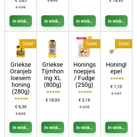
€ 5,45
€ 18,95
€ 6,95
€ 7,95
In winkelwagen
In winkelwagen
In winkelwagen
In winkelwage
Sale!
Sale!
Sale!
Griekse
Griekse
Honings
Honingl
Oranjeb
Tijmhon
noepjes
epel
loesem
ing XL
/ Fudge
honing
(800g)
(250g)
€ 1,10
(280g)
€ 1,97
€ 18,95
€ 3,16
€ 6,36
€ 3,95
€ 8,95
In winkelwagen
In winkelwagen
In winkelwagen
In winkelwage