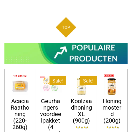
TOP
Sale!
Sale!
Acacia
Geurha
Koolzaa
Honing
Raatho
ngers
dhoning
moster
ning
voordee
XL
d
(220-
lpakket
(900g)
(200g)
260g)
(4