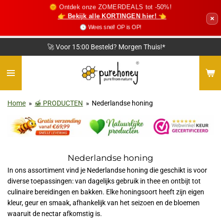
🌞 Ontdek onze ZOMERDEALS tot -50%!
Ga
👉 Bekijk alle KORTINGEN hier! 👈
×
direct
🕓 Wees snel! OP is OP!
naar
de
❤️ Vriendelijke Klantenservice
hoofdinhoud
Home
»
🍯 PRODUCTEN
»
Nederlandse honing
Nederlandse honing
In ons assortiment vind je Nederlandse honing die geschikt is voor
diverse toepassingen: van dagelijks gebruik in thee en ontbijt tot
culinaire bereidingen en bakken. Elke honingsoort heeft zijn eigen
kleur, geur en smaak, afhankelijk van het seizoen en de bloemen
waaruit de nectar afkomstig is.