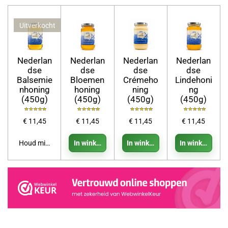
Uitverkocht
Nederlan
Nederlan
Nederlan
Nederlan
dse
dse
dse
dse
Balsemie
Bloemen
Crémeho
Lindehoni
nhoning
honing
ning
ng
(450g)
(450g)
(450g)
(450g)
€ 11,45
€ 11,45
€ 11,45
€ 11,45
Houd mij op de hoogte
In winkelwagen
In winkelwagen
In winkelwage