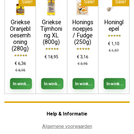
Sale!
Sale!
Sale!
Griekse
Griekse
Honings
Honingl
Oranjebl
Tijmhoni
noepjes
epel
oesemh
ng XL
/ Fudge
oning
(800g)
(250g)
€ 1,10
(280g)
€ 1,97
€ 18,95
€ 3,16
€ 6,36
€ 3,95
€ 8,95
In winkelwagen
In winkelwagen
In winkelwagen
In winkelwag
Help & Informatie
Algemene voorwaarden