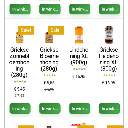
In winkelwagen
In winkelwagen
In winkelwagen
In winkelwag
Sale!
Sale!
Griekse
Griekse
Lindeho
Griekse
Zonnebl
Bloeme
ning XL
Heideho
oemhon
nhoning
(900g)
ning XL
ing
(280g)
(800g)
(280g)
€ 15,95
€ 5,56
€ 18,95
€ 5,45
€ 6,95
€ 7,95
In winkelwagen
In winkelwagen
In winkelwagen
In winkelwag