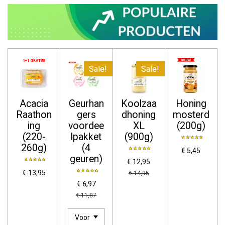
Sale!
Sale!
Acacia
Geurhan
Koolzaa
Honing
Raathon
gers
dhoning
mosterd
ing
voordee
XL
(200g)
(220-
lpakket
(900g)
260g)
(4
€ 5,45
geuren)
€ 12,95
€ 13,95
€ 14,95
€ 6,97
€ 11,87