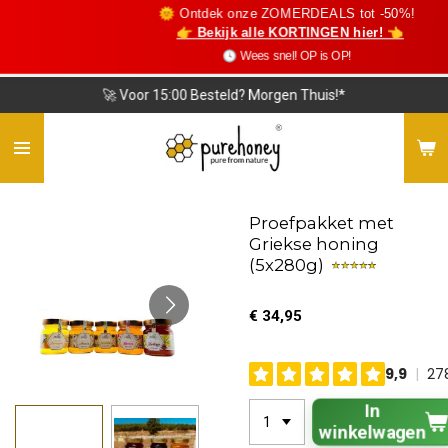
🌞 Ontdek onze ZOMERDEALS tot -50%!
Ga
👉 Bekijk alle KORTINGEN hier! 👈
direct
🕓 Wees snel! OP is OP!
naar
de
🚀 Voor 15:00 Besteld? Morgen Thuis!*
hoofdinhoud
Proefpakket met
Griekse honing
(5x280g)
€ 34,95
In
winkelwagen