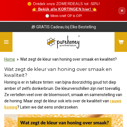
🌞 Ontdek onze ZOMERDEALS tot -50%!
Ga
👉 Bekijk alle KORTINGEN hier! 👈
×
direct
🕓 Wees snel! OP is OP!
naar
de
🎁 GRATIS Cadeau bij Elke Bestelling
hoofdinhoud
Home
»
Wat zegt de kleur van honing over smaak en kwaliteit?
Wat zegt de kleur van honing over smaak en
kwaliteit?
Honing is er in talloze tinten: van bijna doorzichtig goud tot diep
amber of zelfs donkerbruin. Die kleurverschillen zijn niet toevallig.
Ze vertellen veel over de bloemsoort, smaak en samenstelling van
de honing. Maar zegt de kleur ook iets over de kwaliteit van
rauwe
honing
? Laten we dat eens onderzoeken.