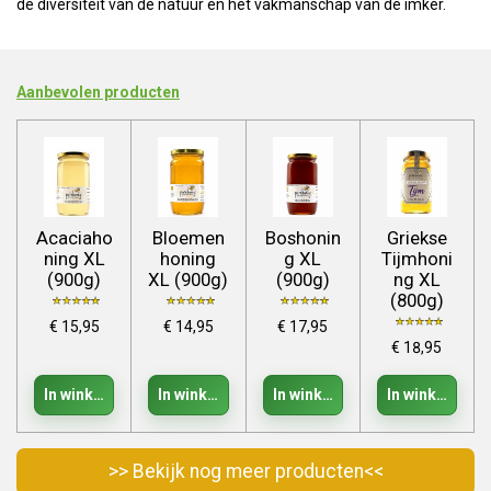
de diversiteit van de natuur en het vakmanschap van de imker.
Aanbevolen producten
Acaciaho
Bloemen
Boshonin
Griekse
ning XL
honing
g XL
Tijmhoni
(900g)
XL (900g)
(900g)
ng XL
(800g)
€ 15,95
€ 14,95
€ 17,95
€ 18,95
In winkelwagen
In winkelwagen
In winkelwagen
In winkelwage
>> Bekijk nog meer producten<<