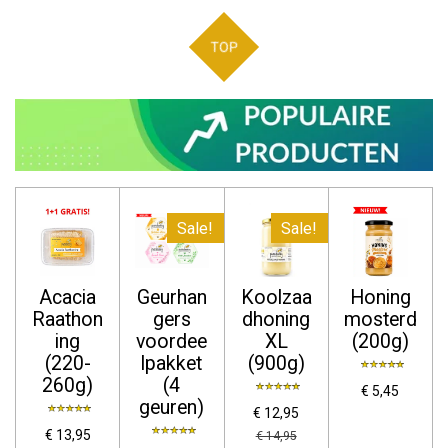
TOP
Sale!
Sale!
Acacia
Geurhan
Koolzaa
Honing
Raathon
gers
dhoning
mosterd
ing
voordee
XL
(200g)
(220-
lpakket
(900g)
260g)
(4
€ 5,45
geuren)
€ 12,95
€ 13,95
€ 14,95