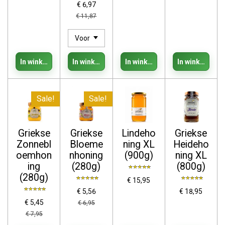
€ 6,97
€ 11,87
In winkelwagen
In winkelwagen
In winkelwagen
In winkelwage
Sale!
Sale!
Griekse
Griekse
Lindeho
Griekse
Zonnebl
Bloeme
ning XL
Heideho
oemhon
nhoning
(900g)
ning XL
ing
(280g)
(800g)
(280g)
€ 15,95
€ 5,56
€ 18,95
€ 5,45
€ 6,95
€ 7,95