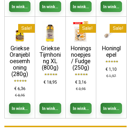
In winkelwagen
In winkelwagen
In winkelwagen
In winkelwage
Sale!
Sale!
Sale!
Griekse
Griekse
Honings
Honingl
Oranjebl
Tijmhoni
noepjes
epel
oesemh
ng XL
/ Fudge
oning
(800g)
(250g)
€ 1,10
(280g)
€ 1,97
€ 18,95
€ 3,16
€ 6,36
€ 3,95
€ 8,95
In winkelwagen
In winkelwagen
In winkelwagen
In winkelwage