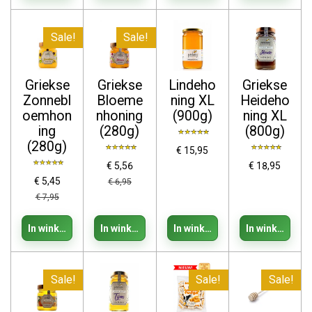
Sale!
Sale!
Griekse
Griekse
Lindeho
Griekse
Zonnebl
Bloeme
ning XL
Heideho
oemhon
nhoning
(900g)
ning XL
ing
(280g)
(800g)
(280g)
€ 15,95
€ 5,56
€ 18,95
€ 5,45
€ 6,95
€ 7,95
In winkelwagen
In winkelwagen
In winkelwagen
In winkelwage
Sale!
Sale!
Sale!