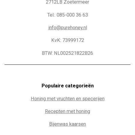
2712LB Zoetermeer
Tel.: 085-000 36 63
info@purehoney.nl
KvK: 73999172
BTW: NL002521822B26
Populaire c
ategorieën
Honing met vruchten en specerijen
Recepten met honing
Bijenwas kaarsen