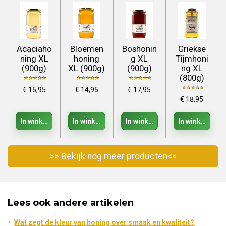
Acaciaho
Bloemen
Boshonin
Griekse
ning XL
honing
g XL
Tijmhoni
(900g)
XL (900g)
(900g)
ng XL
(800g)
€ 15,95
€ 14,95
€ 17,95
€ 18,95
In winkelwagen
In winkelwagen
In winkelwagen
In winkelwage
>> Bekijk nog meer producten<<
Lees ook andere artikelen
Wat zegt de kleur van honing over smaak en kwaliteit?