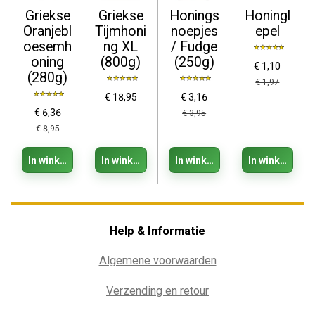
Griekse
Griekse
Honings
Honingl
Oranjebl
Tijmhoni
noepjes
epel
oesemh
ng XL
/ Fudge
oning
(800g)
(250g)
€ 1,10
(280g)
€ 1,97
€ 18,95
€ 3,16
€ 6,36
€ 3,95
€ 8,95
In winkelwagen
In winkelwagen
In winkelwagen
In winkelwage
Help & Informatie
Algemene voorwaarden
Verzending en retour