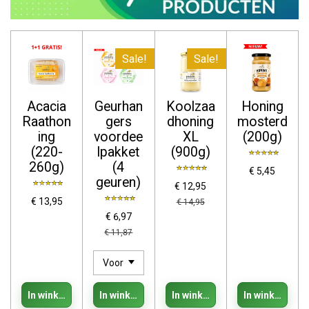
Sale!
Sale!
Acacia
Geurhan
Koolzaa
Honing
Raathon
gers
dhoning
mosterd
ing
voordee
XL
(200g)
(220-
lpakket
(900g)
260g)
(4
€ 5,45
geuren)
€ 12,95
€ 13,95
€ 14,95
€ 6,97
€ 11,87
In winkelwagen
In winkelwagen
In winkelwagen
In winkelwage