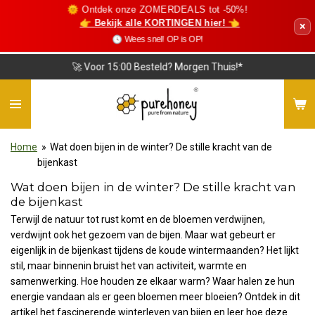
🌞 Ontdek onze ZOMERDEALS tot -50%!
Ga
👉 Bekijk alle KORTINGEN hier! 👈
×
direct
🕓 Wees snel! OP is OP!
naar
de
❤️ Vriendelijke Klantenservice
hoofdinhoud
Home
»
Wat doen bijen in de winter? De stille kracht van de
bijenkast
Wat doen bijen in de winter? De stille kracht van
de bijenkast
Terwijl de natuur tot rust komt en de bloemen verdwijnen,
verdwijnt ook het gezoem van de bijen. Maar wat gebeurt er
eigenlijk in de bijenkast tijdens de koude wintermaanden? Het lijkt
stil, maar binnenin bruist het van activiteit, warmte en
samenwerking. Hoe houden ze elkaar warm? Waar halen ze hun
energie vandaan als er geen bloemen meer bloeien? Ontdek in dit
artikel het fascinerende winterleven van bijen en leer hoe deze