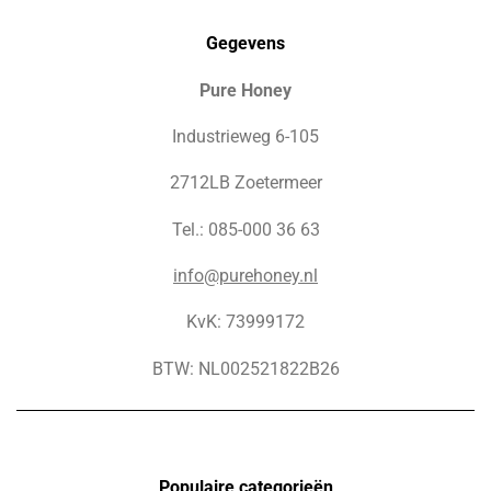
Gegevens
Pure Honey
Industrieweg 6-105
2712LB Zoetermeer
Tel.: 085-000 36 63
info@purehoney.nl
KvK: 73999172
BTW: NL002521822B26
Populaire c
ategorieën