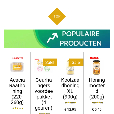
TOP
Sale!
Sale!
Acacia
Geurha
Koolzaa
Honing
Raatho
ngers
dhoning
moster
ning
voordee
XL
d
(220-
lpakket
(900g)
(200g)
260g)
(4
geuren)
€ 12,95
€ 5,45