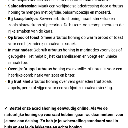
Saladedressing
: Maak een verfijnde saladedressing door arbutus
honing te mengen met olijfolie, balsamicoazijn en mosterd.
Bij kaasplankjes
: Serveer arbutus honing naast sterke kazen
zoals blauwe kaas of pecorino. De bittere toon complimenteert de
rijke smaken van de kaas.
Op brood of toast
: Smeer arbutus honing op warm brood of toast
voor een bijzondere, smaakvolle snack.
In marinades
: Gebruik arbutus honing in marinades voor vlees of
gevogelte. Het helpt bij het karamelliseren en voegt een unieke
smaak toe.
Over ijs
: Druppel arbutus honing over vanille- of notenijs voor een
heerlijke combinatie van zoet en bitter.
Bij fruit
: Giet arbutus honing over vers gesneden fruit zoals
appels, peren of vijgen voor een verfijnde smaakversterking.
✔ Bestel onze acaciahoning eenvoudig online. Als we de
natuurlijke honing op voorraad hebben gaan we daar meteen voor
je mee aan de slag. Zo heb je jouw bestelling standaard snel in
huis en eet je de lekkerste en echte honing.