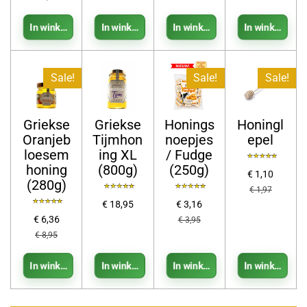
In winkelwagen
In winkelwagen
In winkelwagen
In winkelwage
Sale!
Sale!
Sale!
Griekse
Griekse
Honings
Honingl
Oranjeb
Tijmhon
noepjes
epel
loesem
ing XL
/ Fudge
honing
(800g)
(250g)
€ 1,10
(280g)
€ 1,97
€ 18,95
€ 3,16
€ 6,36
€ 3,95
€ 8,95
In winkelwagen
In winkelwagen
In winkelwagen
In winkelwage