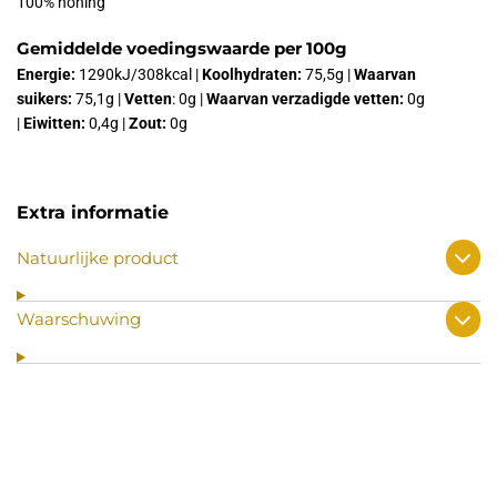
100% honing
Gemiddelde voedingswaarde per 100g
Energie:
1290kJ/308kcal |
Koolhydraten:
75,5g |
Waarvan
suikers:
75,1g |
Vetten
: 0g |
Waarvan verzadigde vetten:
0g
|
Eiwitten:
0,4g |
Zout:
0g
Extra informatie
Natuurlijke product
Waarschuwing