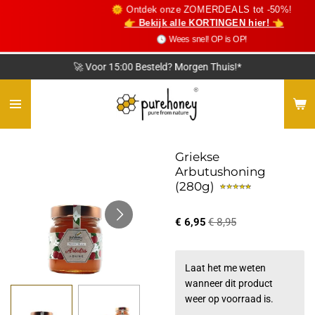
🌞 Ontdek onze ZOMERDEALS tot -50%!
Ga
👉 Bekijk alle KORTINGEN hier! 👈
direct
🕓 Wees snel! OP is OP!
naar
de
🚀 Voor 15:00 Besteld? Morgen Thuis!*
hoofdinhoud
Griekse
Arbutushoning
(280g)
€ 6,95
€ 8,95
Laat het me weten
wanneer dit product
weer op voorraad is.