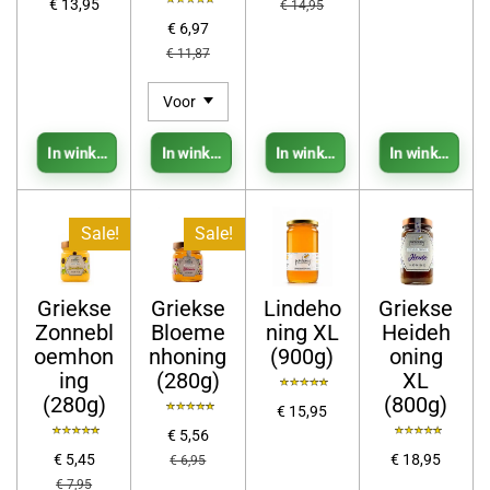
€ 13,95
€ 14,95
€ 6,97
€ 11,87
In winkelwagen
In winkelwagen
In winkelwagen
In winkelwage
Sale!
Sale!
Griekse
Griekse
Lindeho
Griekse
Zonnebl
Bloeme
ning XL
Heideh
oemhon
nhoning
(900g)
oning
ing
(280g)
XL
(280g)
(800g)
€ 15,95
€ 5,56
€ 5,45
€ 18,95
€ 6,95
€ 7,95