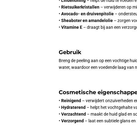
•
Lindehoning
– helpt de huid te voeden e
•
Rietsuikerkristallen
– verwijderen op mil
•
Avocado- en druivenpitolie
– ondersteu
•
Sheaboter en amandelolie
– zorgen voor
•
Vitamine E
– draagt bij aan een verzorg
Gebruik
Breng de peeling aan op een vochtige hui
water, waardoor een voedende laag van natu
Cosmetische eigenschapp
•
Reinigend
– verwijdert onzuiverheden e
•
Hydraterend
– helpt het vochtgehalte va
•
Verzachtend
– maakt de huid glad en so
•
Verzorgend
– laat een subtiele glans en