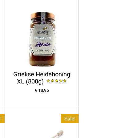
Griekse Heidehoning
XL (800g)
€ 18,95
!
Sale!