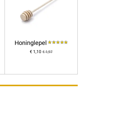
Honinglepel
€ 1,10
€ 1,97