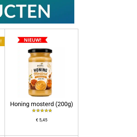
!
Honing mosterd (200g)
€ 5,45