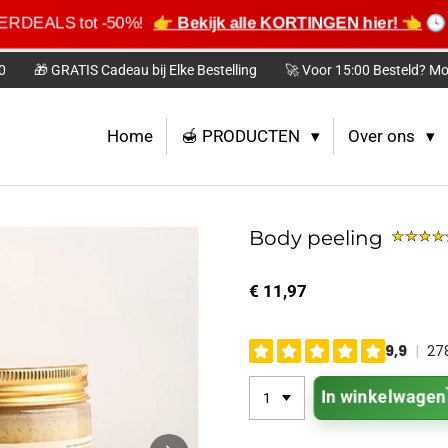
MERDEALS tot -50%!
👉 Bekijk alle KORTINGEN hier! 👈
🕓 
0
🎁 GRATIS Cadeau bij Elke Bestelling
🚀 Voor 15:00 Besteld? Mo
Home
🍯 PRODUCTEN
Over ons
Body peeling
€ 11,97
In winkelwagen