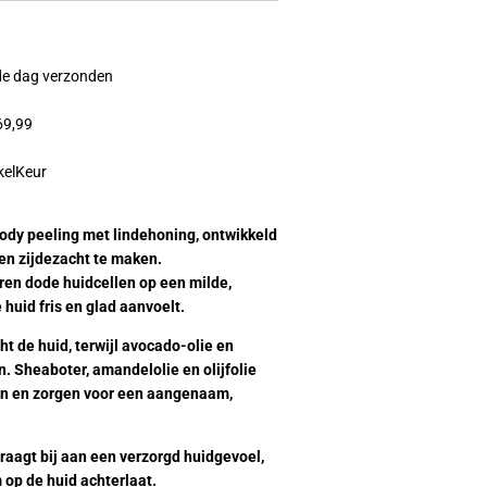
fde dag verzonden
69,99
kelKeur
body peeling met lindehoning, ontwikkeld
 en zijdezacht te maken.
eren dode huidcellen op een milde,
 huid fris en glad aanvoelt.
t de huid, terwijl avocado-olie en
n. Sheaboter, amandelolie en olijfolie
en en zorgen voor een aangenaam,
raagt bij aan een verzorgd huidgevoel,
m op de huid achterlaat.