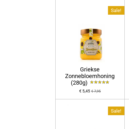
Sale!
Griekse
Zonnebloemhoning
(280g)
€ 5,45
€ 7,95
Sale!