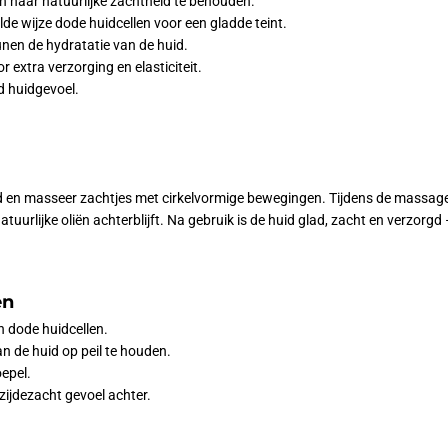
n haar natuurlijke zachtheid te behouden.
de wijze dode huidcellen voor een gladde teint.
nen de hydratatie van de huid.
 extra verzorging en elasticiteit.
d huidgevoel.
d en masseer zachtjes met cirkelvormige bewegingen. Tijdens de massage l
urlijke oliën achterblijft. Na gebruik is de huid glad, zacht en verzorgd 
en
n dode huidcellen.
n de huid op peil te houden.
epel.
 zijdezacht gevoel achter.