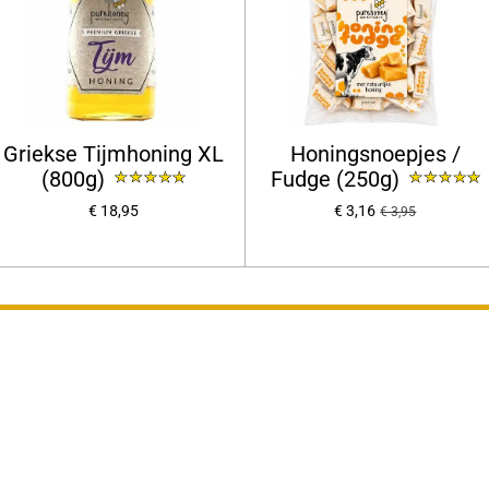
Griekse Tijmhoning XL
Honingsnoepjes /
(800g)
Fudge (250g)
€ 18,95
€ 3,16
€ 3,95