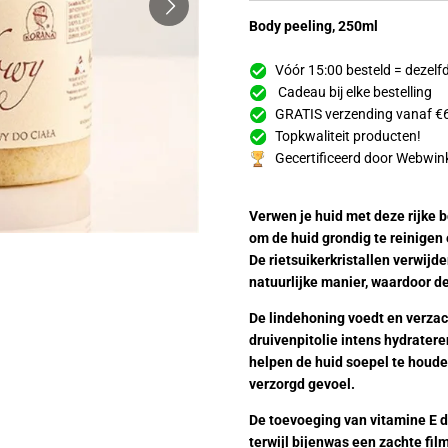
Body peeling, 250ml
Vóór 15:00 besteld = dezel
Cadeau bij elke bestelling
GRATIS verzending vanaf €
Topkwaliteit producten!
Gecertificeerd door Webwin
Verwen je huid met deze rijke 
om de huid grondig te reinigen
De rietsuikerkristallen verwijd
natuurlijke manier, waardoor de
De lindehoning voedt en verzach
druivenpitolie intens hydratere
helpen de huid soepel te houd
verzorgd gevoel.
De toevoeging van vitamine E d
terwijl bijenwas een zachte fil