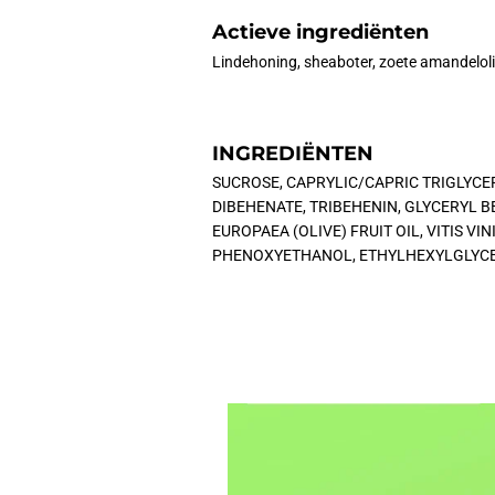
Actieve ingrediënten
Lindehoning, sheaboter, zoete amandelolie,
INGREDIËNTEN
SUCROSE, CAPRYLIC/CAPRIC TRIGLYCER
DIBEHENATE, TRIBEHENIN, GLYCERYL B
EUROPAEA (OLIVE) FRUIT OIL, VITIS V
PHENOXYETHANOL, ETHYLHEXYLGLYCER