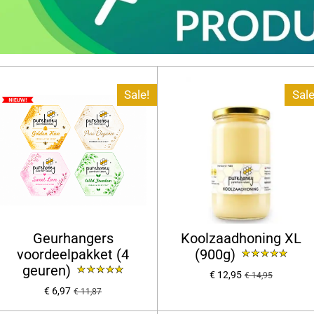
Sale!
Sale
Geurhangers
Koolzaadhoning XL
voordeelpakket (4
(900g)
geuren)
€ 12,95
€ 14,95
€ 6,97
€ 11,87