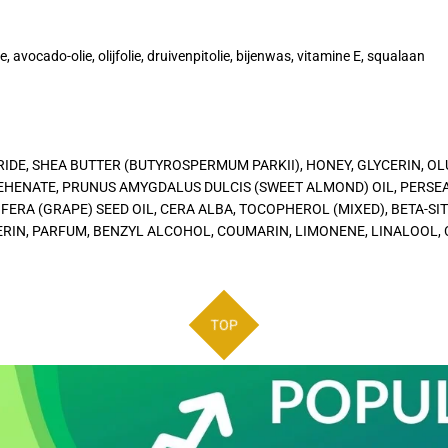
 avocado-olie, olijfolie, druivenpitolie, bijenwas, vitamine E, squalaan
IDE, SHEA BUTTER (BUTYROSPERMUM PARKII), HONEY, GLYCERIN, OLU
EHENATE, PRUNUS AMYGDALUS DULCIS (SWEET ALMOND) OIL, PERSEA
INIFERA (GRAPE) SEED OIL, CERA ALBA, TOCOPHEROL (MIXED), BETA-S
IN, PARFUM, BENZYL ALCOHOL, COUMARIN, LIMONENE, LINALOOL, 
TOP