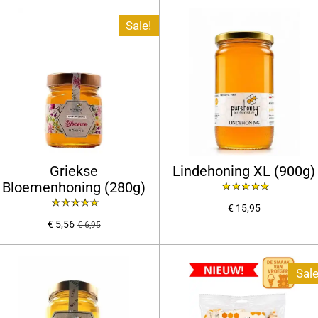
Sale!
Griekse
Lindehoning XL (900g)
Bloemenhoning (280g)
€ 15,95
€ 5,56
€ 6,95
Sale