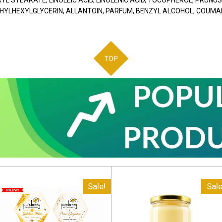
YL STEARATE, LINOLEIC ACID, LINOLENIC ACID, TOCOPHEROL, PRU
HYLHEXYLGLYCERIN, ALLANTOIN, PARFUM, BENZYL ALCOHOL, COUMAR
TOP
Sale!
Sale