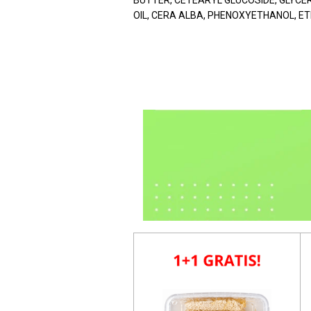
BUTTER, CETEARYL GLUCOSIDE, GLYCER
OIL, CERA ALBA, PHENOXYETHANOL, ET