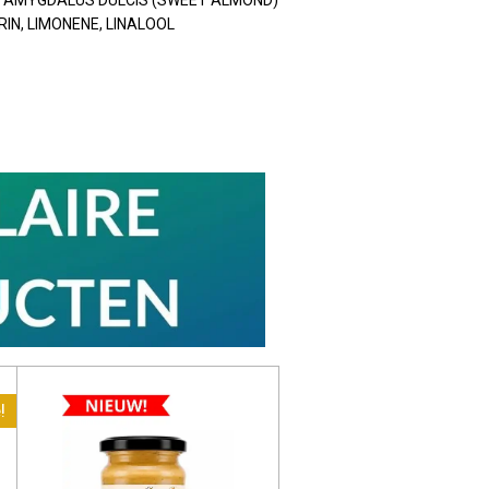
NUS AMYGDALUS DULCIS (SWEET ALMOND)
IN, LIMONENE, LINALOOL
!