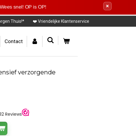
×
 Wees snel! OP is OP!
orgen Thuis!*
❤️ Vriendelijke Klantenservice
Contact
ensief verzorgende