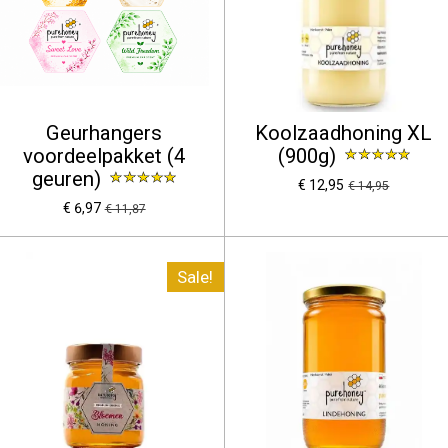
Geurhangers
Koolzaadhoning XL
voordeelpakket (4
(900g)
geuren)
€ 12,95
€ 14,95
€ 6,97
€ 11,87
Sale!