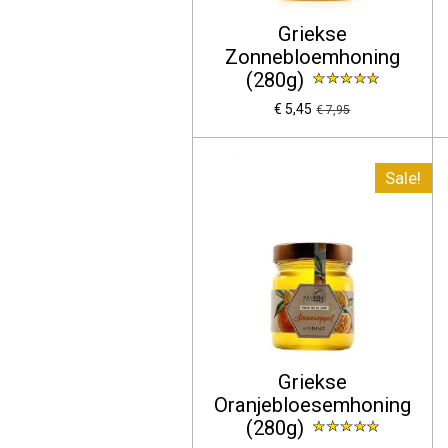
Griekse
Zonnebloemhoning
(280g)
€ 5,45
€ 7,95
Sale!
Griekse
Oranjebloesemhoning
(280g)