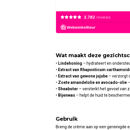
Wat maakt deze gezichtsc
•
Lindehoning
– hydrateert en ondersteun
•
Extract van Rhaponticum carthamoid
•
Extract van gewone jujube
– verzorgt d
•
Zoete amandelolie en avocado-olie
–
•
Sheaboter
– versterkt het gevoel van 
•
Bijenwas
– helpt de huid te beschermen 
Gebruik
Breng de crème aan op een gereinigde en