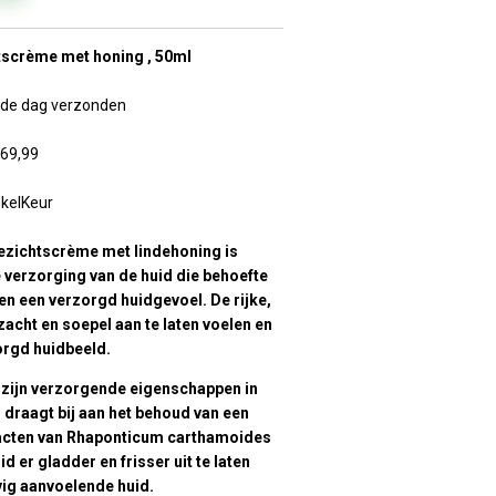
tscrème met honing , 50ml
lfde dag verzonden
€69,99
nkelKeur
ezichtscrème met lindehoning is
 verzorging van de huid die behoefte
en een verzorgd huidgevoel. De rijke,
zacht en soepel aan te laten voelen en
orgd huidbeeld.
zijn verzorgende eigenschappen in
draagt bij aan het behoud van een
racten van Rhaponticum carthamoides
d er gladder en frisser uit te laten
vig aanvoelende huid.