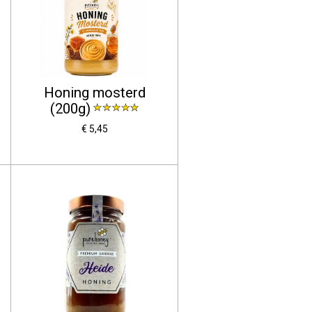
Honing mosterd
(200g)
€ 5,45