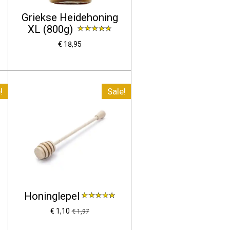
Griekse Heidehoning
XL (800g)
€ 18,95
!
Sale!
Honinglepel
€ 1,10
€ 1,97