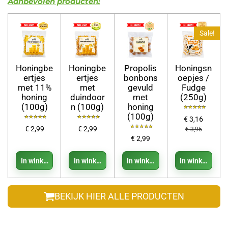
Aanbevolen producten:
Sale!
Honingbe
Honingbe
Propolis
Honingsn
ertjes
ertjes
bonbons
oepjes /
met 11%
met
gevuld
Fudge
honing
duindoor
met
(250g)
(100g)
n (100g)
honing
(100g)
€ 3,16
€ 2,99
€ 2,99
€ 3,95
€ 2,99
In winkelwagen
In winkelwagen
In winkelwagen
In winkelwage
BEKIJK HIER ALLE PRODUCTEN