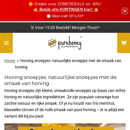
🌞 Ontdek onze ZOMERDEALS tot -50%!
Ga
👉 Bekijk alle KORTINGEN hier! 👈
×
direct
🕓 Wees snel! OP is OP!
naar
de
❤️ Vriendelijke Klantenservice
hoofdinhoud
Home
»
Honing snoepjes: natuurlijke snoepjes met de smaak van
honing
Honing snoepjes: natuurlijke snoepjes met de
smaak van honing
Honing snoepjes zijn kleine, smaakvolle snoepjes op basis van echte
honing en natuurlijke ingrediënten. Ze zijn populair vanwege hun
zachte textuur en rijke smaak. Of je nu houdt van fris menthol,
klassieke citroen of de volle smaak van pure honing – er is altijd een
variant die bij jou past.