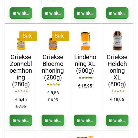
In winkelwagen
In winkelwagen
In winkelwagen
In winkelwage
Sale!
Sale!
Griekse
Griekse
Lindeho
Griekse
Zonnebl
Bloeme
ning XL
Heideh
oemhon
nhoning
(900g)
oning
ing
(280g)
XL
(280g)
(800g)
€ 15,95
€ 5,56
€ 5,45
€ 18,95
€ 6,95
€ 7,95
In winkelwagen
In winkelwagen
In winkelwagen
In winkelwage