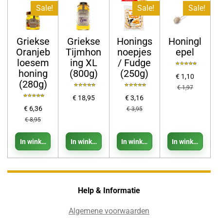
Sale!
Sale!
Sale!
Griekse
Griekse
Honings
Honingl
Oranjeb
Tijmhon
noepjes
epel
loesem
ing XL
/ Fudge
honing
(800g)
(250g)
€ 1,10
(280g)
€ 1,97
€ 18,95
€ 3,16
€ 6,36
€ 3,95
€ 8,95
In winkelwagen
In winkelwagen
In winkelwagen
In winkelwage
Help & Informatie
Algemene voorwaarden