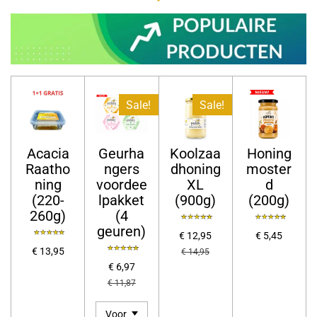
Sale!
Sale!
Acacia
Geurha
Koolzaa
Honing
Raatho
ngers
dhoning
moster
ning
voordee
XL
d
(220-
lpakket
(900g)
(200g)
260g)
(4
geuren)
€ 12,95
€ 5,45
€ 13,95
€ 14,95
€ 6,97
€ 11,87