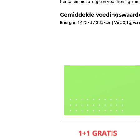
Personen met allergieën voor honing kunne
Gemiddelde voedingswaarde
Energie:
1423kJ / 335kcal |
Vet
: 0,1g,
waa