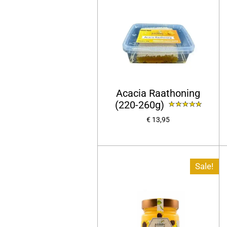
Acacia Raathoning
(220-260g)
€ 13,95
Sale!