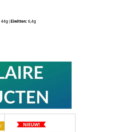
: 44g |
Eiwitten:
6,4g
!