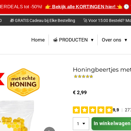
ERDEALS tot -50%!
👉 Bekijk alle KORTINGEN hier! 👈
🕓
0
🎁 GRATIS Cadeau bij Elke Bestelling
🚀 Voor 15:00 Besteld? Mo
Home
🍯 PRODUCTEN
Over ons
Honingbeertjes met
€ 2,99
In winkelwagen