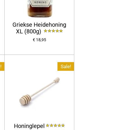
Griekse Heidehoning
XL (800g)
€ 18,95
!
Sale!
Honinglepel