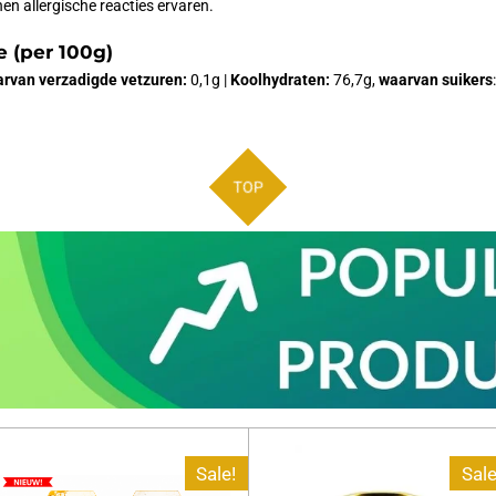
n allergische reacties ervaren.
 (per 100g)
rvan verzadigde vetzuren:
0,1g |
Koolhydraten:
76,7g,
waarvan suikers
TOP
Sale!
Sale