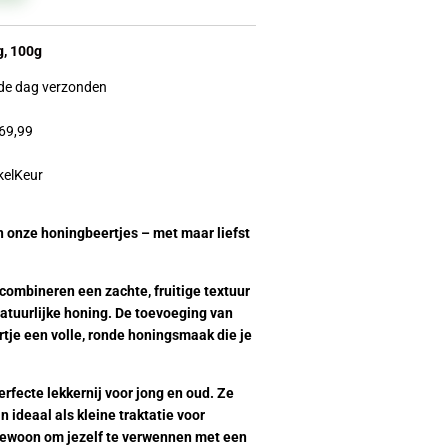
g, 100g
fde dag verzonden
69,99
kelKeur
n onze honingbeertjes – met maar liefst
combineren een zachte, fruitige textuur
natuurlijke honing. De toevoeging van
rtje een volle, ronde honingsmaak die je
rfecte lekkernij voor jong en oud. Ze
 ideaal als kleine traktatie voor
gewoon om jezelf te verwennen met een