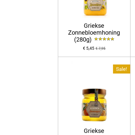
Griekse
Zonnebloemhoning
(280g)
€ 5,45
€ 7,95
Sale!
Griekse