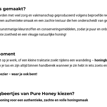
es gemaakt?
rden met veel zorg en vakmanschap geproduceerd volgens beproefde rece
 een authentieke smaak en een zachte textuur die hen onderscheidt van
 kunstmatige kleurstoffen en conserveringsmiddelen, zodat je puur en onbe
te zoetheid en een vleugje natuurlijke honing!
 moment
op je werk, of een kleine traktatie zoekt tijdens een wandeling –
honingb
 je tas en zijn altijd binnen handbereik wanneer je zin hebt in iets zoets e
zier – waar je ook bent!
beertjes van Pure Honey kiezen?
 honing voor een authentieke, zachte en volle honingsmaak