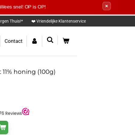
×
 Wees snel! OP is OP!
rgen Thuis!*
❤️ Vriendelijke Klantenservice
Contact
 11% honing (100g)