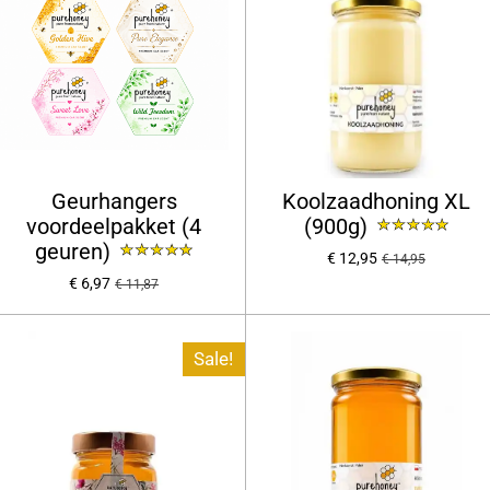
Geurhangers
Koolzaadhoning XL
voordeelpakket (4
(900g)
geuren)
€ 12,95
€ 14,95
€ 6,97
€ 11,87
Sale!