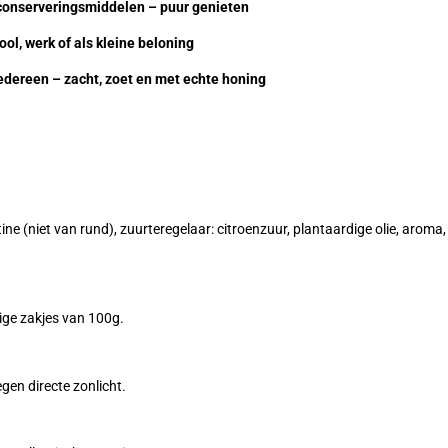
 conserveringsmiddelen – puur genieten
ool, werk of als kleine beloning
edereen – zacht, zoet en met echte honing
ine (niet van rund), zuurteregelaar: citroenzuur, plantaardige olie, aroma
dige zakjes van 100g.
en directe zonlicht.