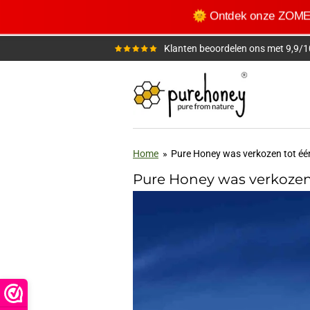
Ga
🌞 Ontdek onze ZOM
direct
naar
Klanten beoordelen ons met 9,9/1
de
hoofdinhoud
Home
»
Pure Honey was verkozen tot één
Pure Honey was verkozen 