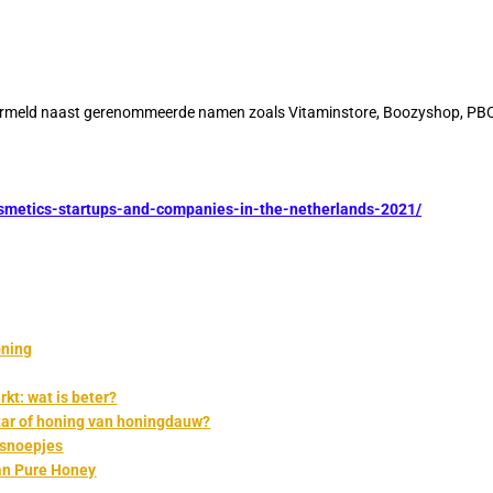
rmeld
naast
gerenommeerde
namen
zoals
Vitaminstore, Boozyshop, PBC
osmetics-startups-and-companies-in-the-netherlands-2021/
oning
kt: wat is beter?
tar of honing van honingdauw?
 snoepjes
an Pure Honey