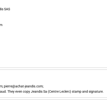
dis SAS
om
m; pierre@achat-jeandis.com;
 fraud. They even copy Jeandis Sa (Centre Leclerc) stamp and signature.