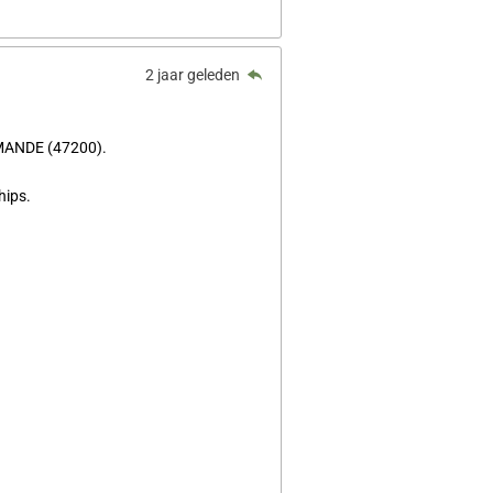
2 jaar geleden
ARMANDE (47200).
hips.