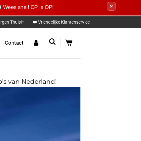
×
 Wees snel! OP is OP!
rgen Thuis!*
❤️ Vriendelijke Klantenservice
Contact
p's van Nederland!