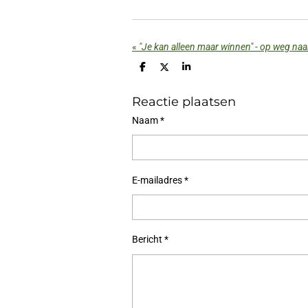
«
"Je kan alleen maar winnen" - op weg naar 
D
D
S
e
e
h
l
e
a
Reactie plaatsen
e
l
r
n
e
Naam *
E-mailadres *
Bericht *