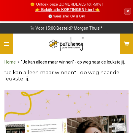
🌞 Ontdek onze ZOMERDEALS tot -50%!
Ga
👉 Bekijk alle KORTINGEN hier! 👈
×
direct
🕓 Wees snel! OP is OP!
naar
de
❤️ Vriendelijke Klantenservice
hoofdinhoud
Home
»
"Je kan alleen maar winnen" - op weg naar de leukste jij.
"Je kan alleen maar winnen" - op weg naar de
leukste jij.