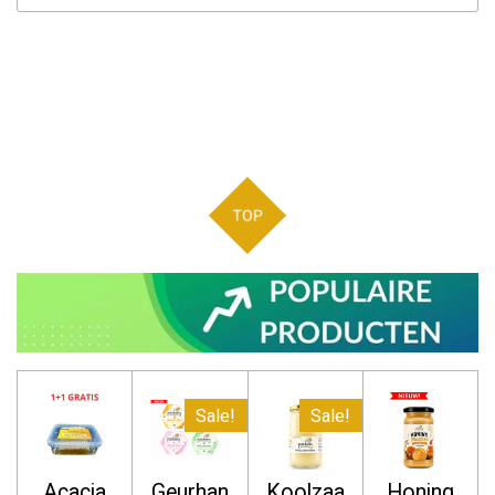
TOP
Sale!
Sale!
Acacia
Geurhan
Koolzaa
Honing