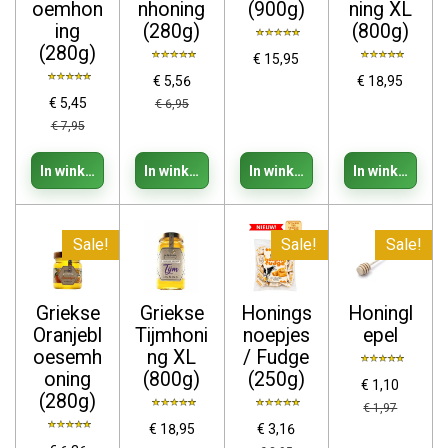
oemhon
nhoning
(900g)
ning XL
ing
(280g)
(800g)
(280g)
€ 15,95
€ 5,56
€ 18,95
€ 5,45
€ 6,95
€ 7,95
In winkelwagen
In winkelwagen
In winkelwagen
In winkelwage
Sale!
Sale!
Sale!
Griekse
Griekse
Honings
Honingl
Oranjebl
Tijmhoni
noepjes
epel
oesemh
ng XL
/ Fudge
oning
(800g)
(250g)
€ 1,10
(280g)
€ 1,97
€ 18,95
€ 3,16