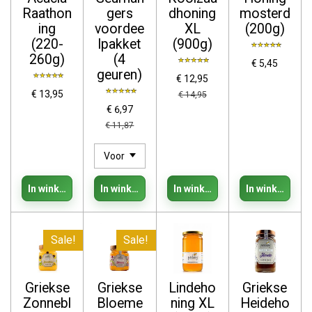
Raathon
gers
dhoning
mosterd
ing
voordee
XL
(200g)
(220-
lpakket
(900g)
260g)
(4
€ 5,45
geuren)
€ 12,95
€ 13,95
€ 14,95
€ 6,97
€ 11,87
In winkelwagen
In winkelwagen
In winkelwagen
In winkelwage
Sale!
Sale!
Griekse
Griekse
Lindeho
Griekse
Zonnebl
Bloeme
ning XL
Heideho