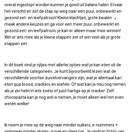
overal ingestopt worden kunnen je goed uit balans halen. Ervaar
het verschil en zet de stap op weg naar een puur, onbewerkt en
gezond eet- en leefpatroon! Kleine klachtjes, grote kwalen →
maak andere keuzes en ga voor een meer puur, onbewerkt en
gezond eet- en leefpatroon, je kan er alleen maar mee winnen!
Win er iets mee als je kleine stappen zet of win veel als je grote
stappen zet.
In dit boek vind je rijtjes met allerlei opties wat je kan eten uit de
verschillende categorieën. Je kunt bijvoorbeeld lezen wat de
verschillende soorten zuivelvervangers zijn, wat je allemaal kan
eten qua brood, crackers en wafels. Of wat kan je nou nog nemen
als je zin hebt in iets zoets of juist hartigs op je cracker. Zelf
chocopasta kan je nog wel is nemen, je moet alleen wel net even
weten welke!
Ik neem je mee op de weg naar minder suikers, e-nummers +
optioneel minder gluten, zuivel en vlees/vis. Je vindt er foto’s van