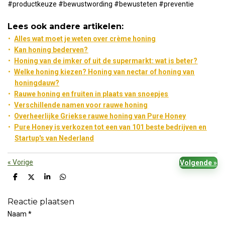
#productkeuze #bewustwording #bewusteten #preventie
Lees ook andere artikelen:
Alles wat moet je weten over crème honing
Kan honing bederven?
Honing van de imker of uit de supermarkt: wat is beter?
Welke honing kiezen? Honing van nectar of honing van
honingdauw?
Rauwe honing en fruiten in plaats van snoepjes
Verschillende namen voor rauwe honing
Overheerlijke Griekse rauwe honing van Pure Honey
Pure Honey is verkozen tot een van 101 beste bedrijven en
Startup's van Nederland
«
Vorige
Volgende
»
D
D
S
D
e
e
h
e
l
e
a
l
Reactie plaatsen
e
l
r
e
n
e
n
Naam *