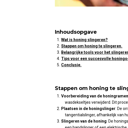
Inhoudsopgave
Wat is honing slingeren?
Stappen om honing te slingeren.
Belangrijke tools voor het slingere
Tips voor een succesvolle honingo
Conclusie.
Stappen om honing te slin
Voorbereiding van de honingrame
wasdekseltjes verwijderd. Dit proc
Plaatsen in de honingslinger
: De o
tangentialslinger, afhankelijk van h
Slingeren van de honing
: De honing
een handslinger of een elektrische 