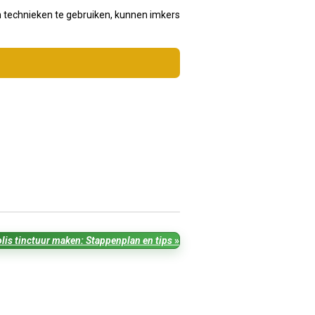
en technieken te gebruiken, kunnen imkers
olis tinctuur maken: Stappenplan en tips
»