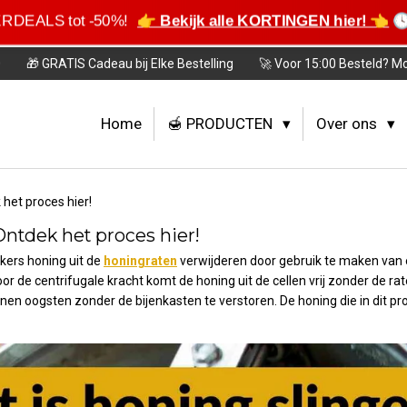
ERDEALS tot -50%!
👉 Bekijk alle KORTINGEN hier! 👈
🕓
0
🎁 GRATIS Cadeau bij Elke Bestelling
🚀 Voor 15:00 Besteld? M
Home
🍯 PRODUCTEN
Over ons
 het proces hier!
Ontdek het proces hier!
mkers honing uit de
honingraten
verwijderen door gebruik te maken van 
r de centrifugale kracht komt de honing uit de cellen vrij zonder de ra
unnen oogsten zonder de bijenkasten te verstoren.
De honing die in dit p