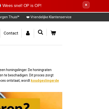
×
 Wees snel! OP is OP!
orgen Thuis!*
❤️ Vriendelijke Klantenservice
Contact
een honingslinger. De honingraten
ten te beschadigen. Dit proces zorgt
roces ontstaat, wordt
koudgeslingerde