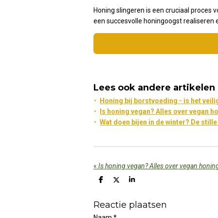
Honing slingeren is een cruciaal proces 
een succesvolle honingoogst realiseren 
Lees ook andere artikelen
Honing bij borstvoeding - is het veili
Is honing vegan? Alles over vegan ho
Wat doen bijen in de winter? De still
«
Is honing vegan? Alles over vegan honing
D
D
S
e
e
h
l
e
a
Reactie plaatsen
e
l
r
n
e
Naam *