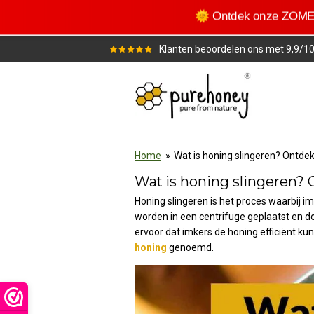
Ga
🌞 Ontdek onze ZOM
direct
naar
Klanten beoordelen ons met 9,9/1
de
hoofdinhoud
Home
»
Wat is honing slingeren? Ontdek
Wat is honing slingeren? 
Honing slingeren is het proces waarbij i
worden in een centrifuge geplaatst en doo
ervoor dat imkers de honing efficiënt k
honing
genoemd.