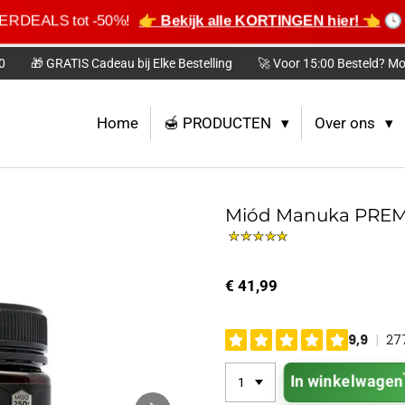
ERDEALS tot -50%!
👉 Bekijk alle KORTINGEN hier! 👈

0
🎁 GRATIS Cadeau bij Elke Bestelling
🚀 Voor 15:00 Besteld? Mo
Home
🍯 PRODUCTEN
Over ons
Miód Manuka PREM
€ 41,99
In winkelwagen