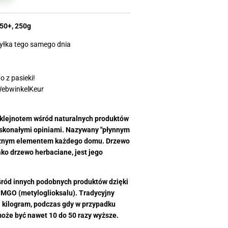
0+, 250g
yłka tego samego dnia
 z pasieki!
WebwinkelKeur
klejnotem wśród naturalnych produktów
oskonałymi opiniami. Nazywany "płynnym
ącznym elementem każdego domu. Drzewo
ko drzewo herbaciane, jest jego
ród innych podobnych produktów dzięki
 MGO (metyloglioksalu). Tradycyjny
 kilogram, podczas gdy w przypadku
że być nawet 10 do 50 razy wyższe.