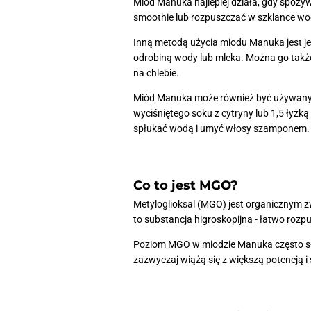
Miód Manuka najlepiej działa, gdy spoży
smoothie lub rozpuszczać w szklance wod
Inną metodą użycia miodu Manuka jest jeg
odrobiną wody lub mleka. Można go także 
na chlebie.
Miód Manuka może również być używany 
wyciśniętego soku z cytryny lub 1,5 łyżk
spłukać wodą i umyć włosy szamponem.
Co to jest MGO?
Metyloglioksal (MGO) jest organicznym z
to substancja higroskopijna - łatwo rozp
Poziom MGO w miodzie Manuka często słu
zazwyczaj wiążą się z większą potencją i