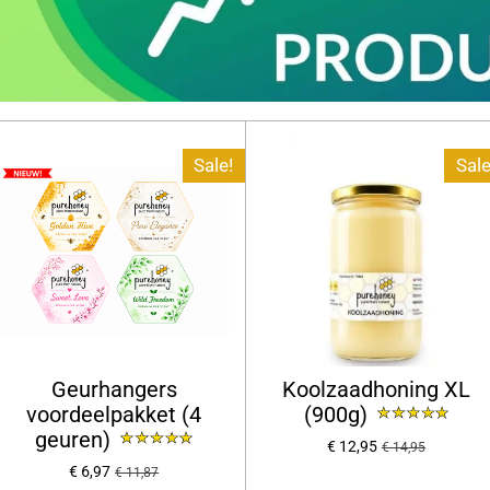
Sale!
Sale
Geurhangers
Koolzaadhoning XL
voordeelpakket (4
(900g)
geuren)
€ 12,95
€ 14,95
€ 6,97
€ 11,87