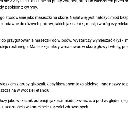
wa się 2-3 łyżeczki dziennie na pusty żołądek, rano lub wieczorem prze
y z sokiem z cytryny.
o stosowanie jako maseczki na skórę. Najłatwiej jest nałożyć miód bezp
dodawać do różnych potraw, takich jak sałatki, musli, twaróg czy mleko
do przygotowania maseczki do włosów. Wystarczy wymieszać 4 łyżki m
ą oleju roślinnego. Maseczkę należy wmasować w skórę głowy i włosy, po
wiązkiem z grupy glikozali, klasyfikowanym jako aldehyd. Inne nazwy to
uszczalna w wodzie i etanolu.
ży jako wskaźnik potencji i jakości miodu, zwłaszcza pod względem j
 skutecznością w kontekście korzyści zdrowotnych.