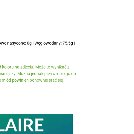
owe nasycone: 0g | Węglowodany: 75,5g |
d koloru na zdjęciu. Może to wynikać z
jaśniejszy. Można jednak przywrócić go do
e miód powinien ponownie stać się