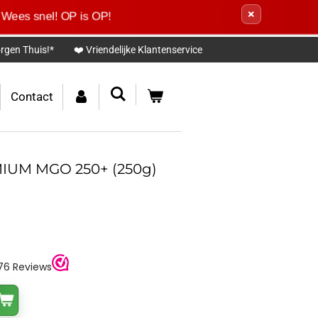
×
 Wees snel! OP is OP!
rgen Thuis!*
❤️ Vriendelijke Klantenservice
Contact
IUM MGO 250+ (250g)