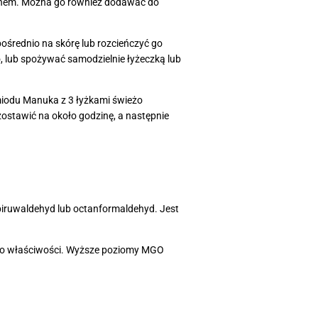
d snem. Można go również dodawać do
ośrednio na skórę lub rozcieńczyć go
, lub spożywać samodzielnie łyżeczką lub
iodu Manuka z 3 łyżkami świeżo
zostawić na około godzinę, a następnie
 piruwaldehyd lub octanformaldehyd. Jest
ego właściwości. Wyższe poziomy MGO