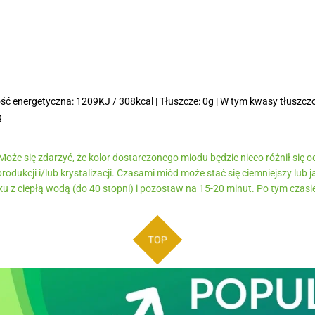
ć energetyczna: 1209KJ / 308kcal | Tłuszcze: 0g | W tym kwasy tłuszcz
g
oże się zdarzyć, że kolor dostarczonego miodu będzie nieco różnił się o
odukcji i/lub krystalizacji. Czasami miód może stać się ciemniejszy lub 
u z ciepłą wodą (do 40 stopni) i pozostaw na 15-20 minut. Po tym czasi
TOP