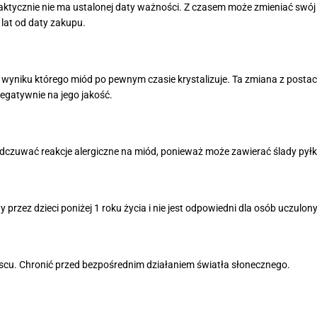
tycznie nie ma ustalonej daty ważności. Z czasem może zmieniać swó
lat od daty zakupu.
 wyniku którego miód po pewnym czasie krystalizuje. Ta zmiana z postaci 
negatywnie na jego jakość.
dczuwać reakcje alergiczne na miód, ponieważ może zawierać ślady pył
rzez dzieci poniżej 1 roku życia i nie jest odpowiedni dla osób uczulon
u. Chronić przed bezpośrednim działaniem światła słonecznego.