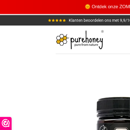
Ga
🌞 Ontdek onze ZOM
direct
naar
Klanten beoordelen ons met 9,9/1
de
hoofdinhoud