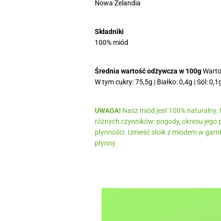
Nowa Zelandia
Składniki
100% miód
Średnia wartość odżywcza w 100g
Wartoś
W tym cukry: 75,5g | Białko: 0,4g | Sól: 0,1
UWAGA!
Nasz miód jest 100% naturalny. M
różnych czynników: pogody, okresu jego pr
płynności. Umieść słoik z miodem w garnk
płynny.