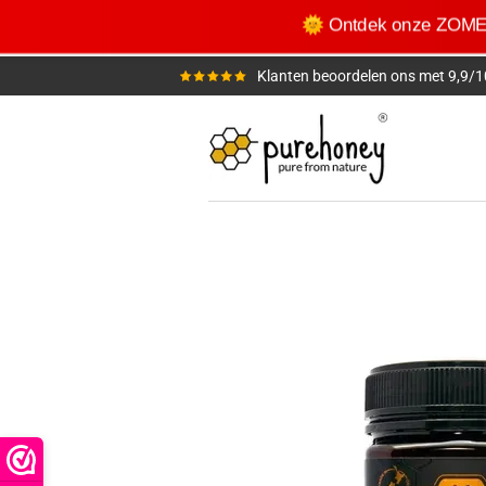
Ga
🌞 Ontdek onze ZO
direct
naar
Klanten beoordelen ons met 9,9/1
de
hoofdinhoud