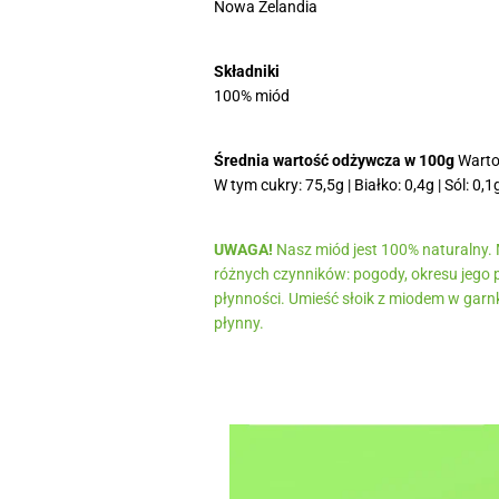
Nowa Zelandia
Składniki
100% miód
Średnia wartość odżywcza w 100g
Wartoś
W tym cukry: 75,5g | Białko: 0,4g | Sól: 0,1
UWAGA!
Nasz miód jest 100% naturalny. M
różnych czynników: pogody, okresu jego pr
płynności. Umieść słoik z miodem w garnk
płynny.