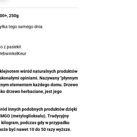
0+, 250g
yłka tego samego dnia
 z pasieki!
WebwinkelKeur
klejnotem wśród naturalnych produktów
oskonałymi opiniami. Nazywany "płynnym
ącznym elementem każdego domu. Drzewo
ko drzewo herbaciane, jest jego
ród innych podobnych produktów dzięki
 MGO (metyloglioksalu). Tradycyjny
 kilogram, podczas gdy w przypadku
że być nawet 10 do 50 razy wyższe.