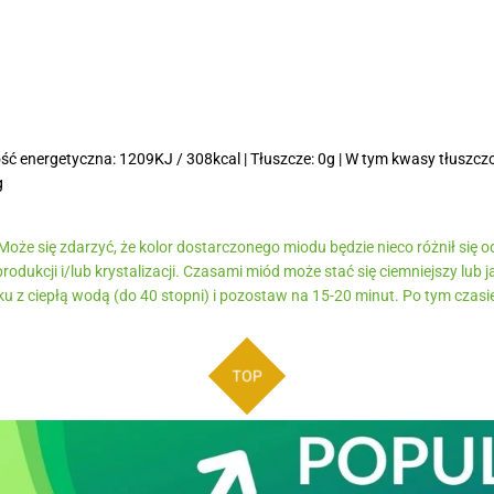
ć energetyczna: 1209KJ / 308kcal | Tłuszcze: 0g | W tym kwasy tłuszcz
g
oże się zdarzyć, że kolor dostarczonego miodu będzie nieco różnił się o
odukcji i/lub krystalizacji. Czasami miód może stać się ciemniejszy lub 
u z ciepłą wodą (do 40 stopni) i pozostaw na 15-20 minut. Po tym czasi
TOP