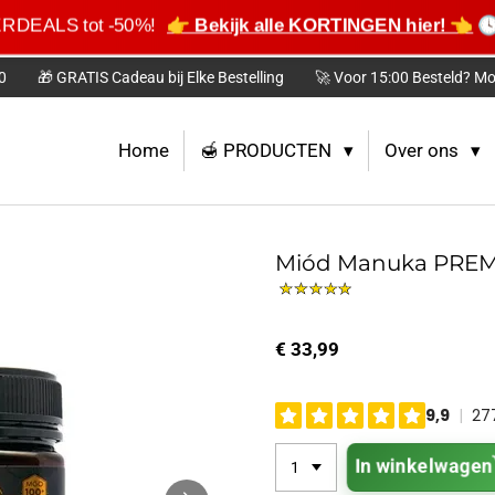
MERDEALS tot -50%!
👉 Bekijk alle KORTINGEN hier! 👈
🕓 
0
🎁 GRATIS Cadeau bij Elke Bestelling
🚀 Voor 15:00 Besteld? Mo
Home
🍯 PRODUCTEN
Over ons
Miód Manuka PREM
€ 33,99
In winkelwagen