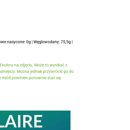
owe nasycone: 0g | Węglowodany: 75,5g |
d koloru na zdjęciu. Może to wynikać z
jaśniejszy. Można jednak przywrócić go do
e miód powinien ponownie stać się