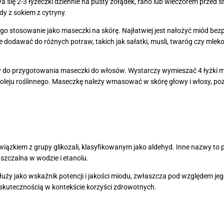
wa się 2-3 łyżeczki dziennie na pusty żołądek, rano lub wieczorem prze
y z sokiem z cytryny.
o stosowanie jako maseczki na skórę. Najłatwiej jest nałożyć miód bezp
dodawać do różnych potraw, takich jak sałatki, musli, twaróg czy mleko
do przygotowania maseczki do włosów. Wystarczy wymieszać 4 łyżki m
ą oleju roślinnego. Maseczkę należy wmasować w skórę głowy i włosy, po
wiązkiem z grupy glikozali, klasyfikowanym jako aldehyd. Inne nazwy to
uszczalna w wodzie i etanolu.
ży jako wskaźnik potencji i jakości miodu, zwłaszcza pod względem j
 skutecznością w kontekście korzyści zdrowotnych.