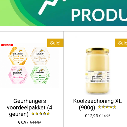
Sale!
Sale
Geurhangers
Koolzaadhoning XL
voordeelpakket (4
(900g)
geuren)
€ 12,95
€ 14,95
€ 6,97
€ 11,87