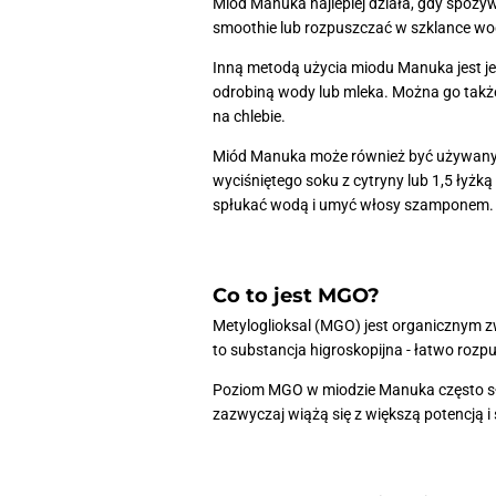
Miód Manuka najlepiej działa, gdy spoży
smoothie lub rozpuszczać w szklance wod
Inną metodą użycia miodu Manuka jest jeg
odrobiną wody lub mleka. Można go także 
na chlebie.
Miód Manuka może również być używany 
wyciśniętego soku z cytryny lub 1,5 łyżk
spłukać wodą i umyć włosy szamponem.
Co to jest MGO?
Metyloglioksal (MGO) jest organicznym z
to substancja higroskopijna - łatwo rozp
Poziom MGO w miodzie Manuka często słu
zazwyczaj wiążą się z większą potencją i