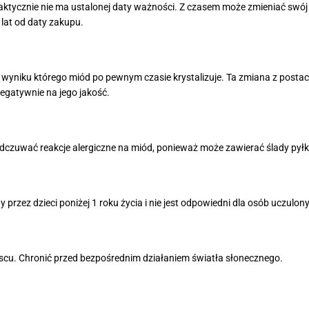
tycznie nie ma ustalonej daty ważności. Z czasem może zmieniać swó
lat od daty zakupu.
 wyniku którego miód po pewnym czasie krystalizuje. Ta zmiana z postaci 
negatywnie na jego jakość.
dczuwać reakcje alergiczne na miód, ponieważ może zawierać ślady pył
rzez dzieci poniżej 1 roku życia i nie jest odpowiedni dla osób uczulon
u. Chronić przed bezpośrednim działaniem światła słonecznego.