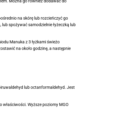
d snem. Można go również dodawać do
ośrednio na skórę lub rozcieńczyć go
, lub spożywać samodzielnie łyżeczką lub
iodu Manuka z 3 łyżkami świeżo
zostawić na około godzinę, a następnie
 piruwaldehyd lub octanformaldehyd. Jest
ego właściwości. Wyższe poziomy MGO