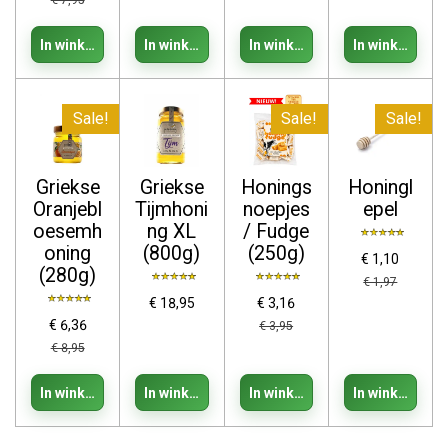
€ 7,95
In winkelwagen
In winkelwagen
In winkelwagen
In winkelwage
Sale!
Sale!
Sale!
Griekse
Griekse
Honings
Honingl
Oranjebl
Tijmhoni
noepjes
epel
oesemh
ng XL
/ Fudge
oning
(800g)
(250g)
€ 1,10
(280g)
€ 1,97
€ 18,95
€ 3,16
€ 6,36
€ 3,95
€ 8,95
In winkelwagen
In winkelwagen
In winkelwagen
In winkelwage