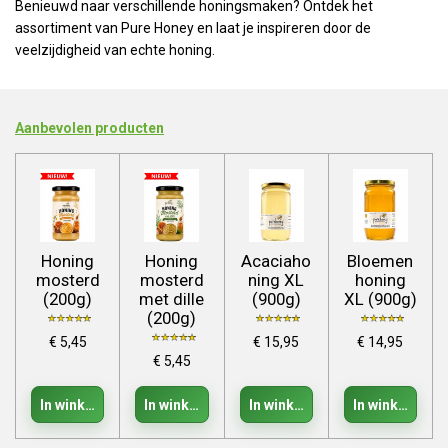
Benieuwd naar verschillende honingsmaken? Ontdek het
assortiment van Pure Honey en laat je inspireren door de
veelzijdigheid van echte honing.
Aanbevolen producten
Honing
Honing
Acaciaho
Bloemen
mosterd
mosterd
ning XL
honing
(200g)
met dille
(900g)
XL (900g)
(200g)
€ 5,45
€ 15,95
€ 14,95
€ 5,45
In winkelwagen
In winkelwagen
In winkelwagen
In winkelwage