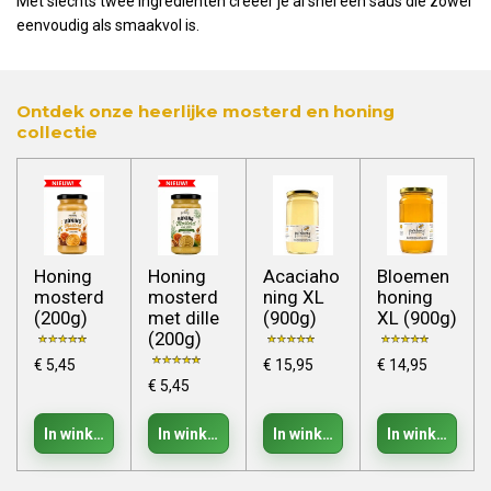
Met slechts twee ingrediënten creëer je al snel een saus die zowel
eenvoudig als smaakvol is.
Ontdek onze heerlijke mosterd en honing
collectie
Honing
Honing
Acaciaho
Bloemen
mosterd
mosterd
ning XL
honing
(200g)
met dille
(900g)
XL (900g)
(200g)
€ 5,45
€ 15,95
€ 14,95
€ 5,45
In winkelwagen
In winkelwagen
In winkelwagen
In winkelwage