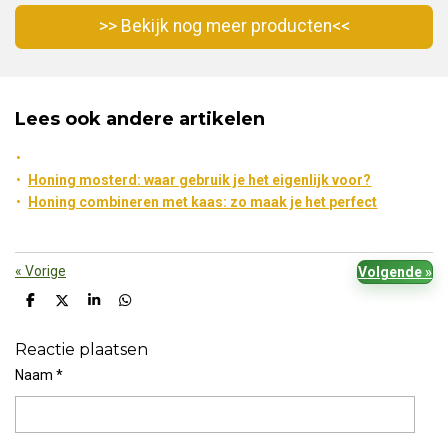
>> Bekijk nog meer producten<<
Lees ook andere artikelen
Honing mosterd: waar gebruik je het eigenlijk voor?
Honing combineren met kaas: zo maak je het perfect
«
Vorige
Volgende
»
D
D
S
D
e
e
h
e
l
e
a
l
Reactie plaatsen
e
l
r
e
n
e
n
Naam *