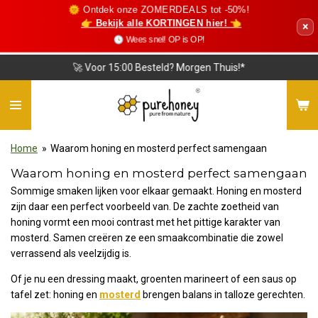
🌞 Ontdek onze ZOMERDEALS tot -50%!
Ga
👉 Bekijk alle KORTINGEN hier! 👈
×
direct
🕓 Wees snel! OP is OP!
naar
de
❤️ Vriendelijke Klantenservice
hoofdinhoud
Home
»
Waarom honing en mosterd perfect samengaan
Waarom honing en mosterd perfect samengaan
Sommige smaken lijken voor elkaar gemaakt. Honing en mosterd
zijn daar een perfect voorbeeld van. De zachte zoetheid van
honing vormt een mooi contrast met het pittige karakter van
mosterd. Samen creëren ze een smaakcombinatie die zowel
verrassend als veelzijdig is.
Of je nu een dressing maakt, groenten marineert of een saus op
tafel zet: honing en
mosterd
brengen balans in talloze gerechten.