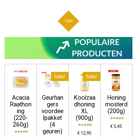
TOP
Sale!
Sale!
Acacia
Geurhan
Koolzaa
Honing
Raathon
gers
dhoning
mosterd
ing
voordee
XL
(200g)
(220-
lpakket
(900g)
260g)
(4
€ 5,45
geuren)
€ 12,95