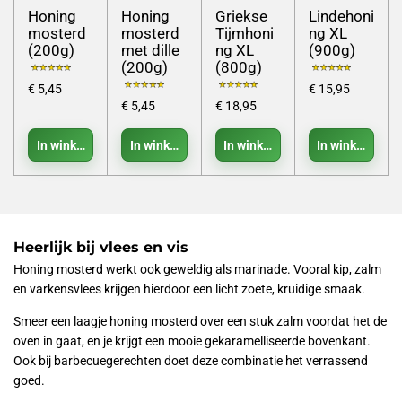
Honing
Honing
Griekse
Lindehoni
mosterd
mosterd
Tijmhoni
ng XL
(200g)
met dille
ng XL
(900g)
(200g)
(800g)
€ 5,45
€ 15,95
€ 5,45
€ 18,95
In winkelwagen
In winkelwagen
In winkelwagen
In winkelwage
Heerlijk bij vlees en vis
Honing mosterd werkt ook geweldig als marinade. Vooral kip, zalm
en varkensvlees krijgen hierdoor een licht zoete, kruidige smaak.
Smeer een laagje honing mosterd over een stuk zalm voordat het de
oven in gaat, en je krijgt een mooie gekaramelliseerde bovenkant.
Ook bij barbecuegerechten doet deze combinatie het verrassend
goed.