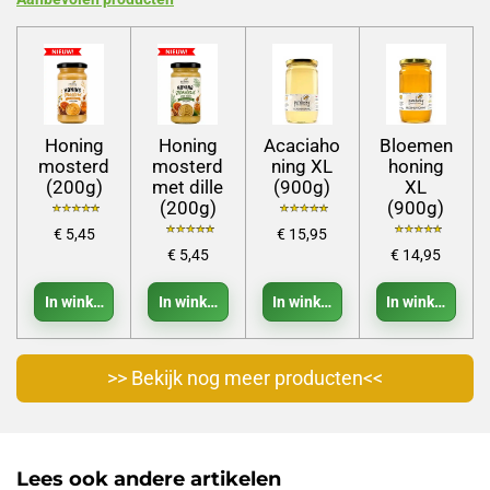
Honing
Honing
Acaciaho
Bloemen
mosterd
mosterd
ning XL
honing
(200g)
met dille
(900g)
XL
(200g)
(900g)
€ 5,45
€ 15,95
€ 5,45
€ 14,95
In winkelwagen
In winkelwagen
In winkelwagen
In winkelwage
>> Bekijk nog meer producten<<
Lees ook andere artikelen