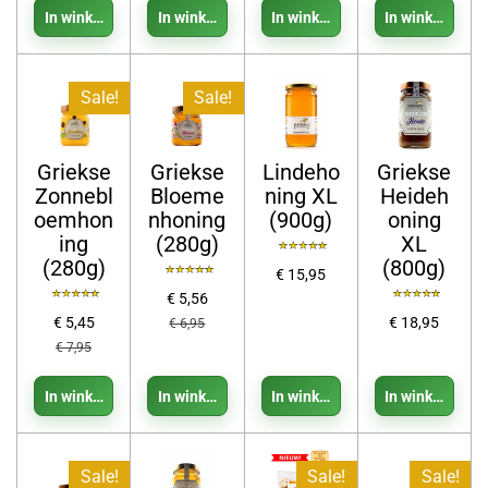
In winkelwagen
In winkelwagen
In winkelwagen
In winkelwage
Sale!
Sale!
Griekse
Griekse
Lindeho
Griekse
Zonnebl
Bloeme
ning XL
Heideh
oemhon
nhoning
(900g)
oning
ing
(280g)
XL
(280g)
(800g)
€ 15,95
€ 5,56
€ 5,45
€ 18,95
€ 6,95
€ 7,95
In winkelwagen
In winkelwagen
In winkelwagen
In winkelwage
Sale!
Sale!
Sale!