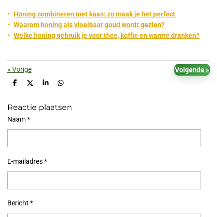
Honing combineren met kaas: zo maak je het perfect
Waarom honing als vloeibaar goud wordt gezien?
Welke honing gebruik je voor thee, koffie en warme dranken?
«
Vorige
Volgende
»
D
D
S
D
e
e
h
e
l
e
a
l
Reactie plaatsen
e
l
r
e
n
e
n
Naam *
E-mailadres *
Bericht *