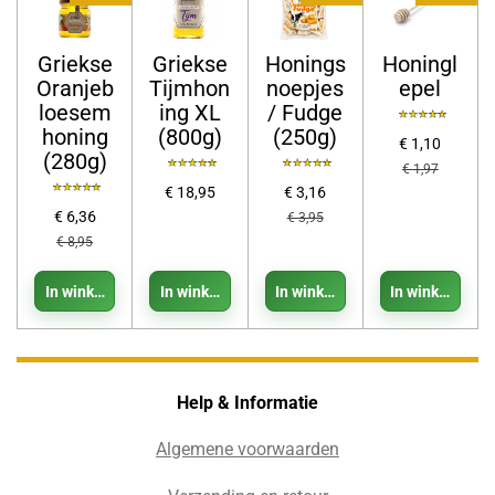
Griekse
Griekse
Honings
Honingl
Oranjeb
Tijmhon
noepjes
epel
loesem
ing XL
/ Fudge
honing
(800g)
(250g)
€ 1,10
(280g)
€ 1,97
€ 18,95
€ 3,16
€ 6,36
€ 3,95
€ 8,95
In winkelwagen
In winkelwagen
In winkelwagen
In winkelwage
Help & Informatie
Algemene voorwaarden