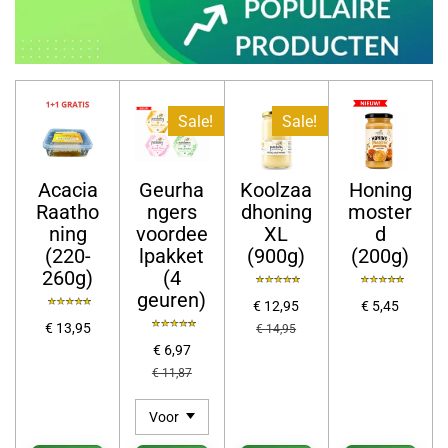
Sale!
Sale!
Acacia
Geurha
Koolzaa
Honing
Raatho
ngers
dhoning
moster
ning
voordee
XL
d
(220-
lpakket
(900g)
(200g)
260g)
(4
geuren)
€ 12,95
€ 5,45
€ 13,95
€ 14,95
€ 6,97
€ 11,87