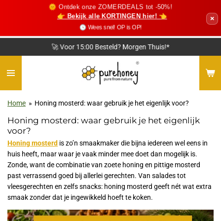
🌞 Ontdek onze ZOMERDEALS tot -50%!
Ga
👉 Bekijk alle KORTINGEN hier! 👈
×
direct
🕓 Wees snel! OP is OP!
naar
de
🚀 Voor 15:00 Besteld? Morgen Thuis!*
hoofdinhoud
Home
»
Honing mosterd: waar gebruik je het eigenlijk voor?
Honing mosterd: waar gebruik je het eigenlijk
voor?
Honing mosterd
is zo’n smaakmaker die bijna iedereen wel eens in
huis heeft, maar waar je vaak minder mee doet dan mogelijk is.
Zonde, want de combinatie van zoete honing en pittige mosterd
past verrassend goed bij allerlei gerechten. Van salades tot
vleesgerechten en zelfs snacks: honing mosterd geeft nét wat extra
smaak zonder dat je ingewikkeld hoeft te koken.