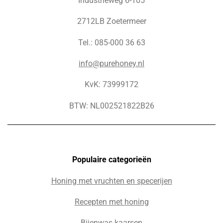
Industrieweg 6-105
2712LB Zoetermeer
Tel.: 085-000 36 63
info@purehoney.nl
KvK: 73999172
BTW: NL002521822B26
Populaire c
ategorieën
Honing met vruchten en specerijen
Recepten met honing
Bijenwas kaarsen