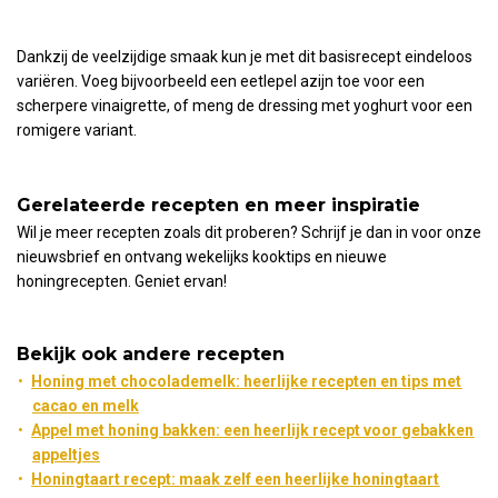
Dankzij de veelzijdige smaak kun je met dit basisrecept eindeloos
variëren. Voeg bijvoorbeeld een eetlepel azijn toe voor een
scherpere vinaigrette, of meng de dressing met yoghurt voor een
romigere variant.
Gerelateerde recepten en meer inspiratie
Wil je meer recepten zoals dit proberen? Schrijf je dan in voor onze
nieuwsbrief en ontvang wekelijks kooktips en nieuwe
honingrecepten. Geniet ervan!
Bekijk ook andere recepten
Honing met chocolademelk: heerlijke recepten en tips met
cacao en melk
Appel met honing bakken: een heerlijk recept voor gebakken
appeltjes
Honingtaart recept: maak zelf een heerlijke honingtaart