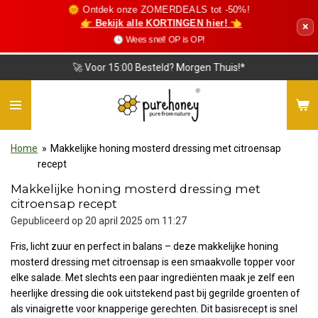
🌞 Ontdek onze ZOMERDEALS tot -50%!
Ga
👉 Bekijk alle KORTINGEN hier! 👈
×
direct
🕓 Wees snel! OP is OP!
naar
de
❤️ Vriendelijke Klantenservice
hoofdinhoud
Home
»
Makkelijke honing mosterd dressing met citroensap
recept
Makkelijke honing mosterd dressing met
citroensap recept
Gepubliceerd op 20 april 2025 om 11:27
Fris, licht zuur en perfect in balans – deze makkelijke honing
mosterd dressing met citroensap is een smaakvolle topper voor
elke salade. Met slechts een paar ingrediënten maak je zelf een
heerlijke dressing die ook uitstekend past bij gegrilde groenten of
als vinaigrette voor knapperige gerechten. Dit basisrecept is snel