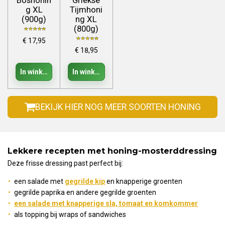
g XL
Tijmhoni
(900g)
ng XL
(800g)
€ 17,95
€ 18,95
In winkelwagen
In winkelwagen
BEKIJK HIER NOG MEER SOORTEN HONING
Lekkere recepten met honing-mosterddressing
Deze frisse dressing past perfect bij:
een salade met
gegrilde kip
en knapperige groenten
gegrilde paprika en andere gegrilde groenten
een salade met knapperige sla, tomaat en komkommer
als topping bij wraps of sandwiches