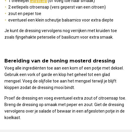
1 theelepel
mosterd
(of voeg toe naar smaak)
2 eetlepels citroensap (vers geperst van een citroen)
zout en peper toe
eventueel een klein scheutje balsamico voor extra diepte
Je kunt de dressing vervolgens nog verrijken met kruiden toe
zoals fijngehakte peterselie of basilicum voor extra smaak.
Bereiding van de honing mosterd dressing
Voeg alle ingrediënten toe aan een kom of een potje met deksel.
Gebruik een vork of garde en klop het geheel tot een glad
mengsel. Voeg de olijfolie toe aan het mengsel terwijl je blijft
kloppen zodat de dressing mooi bindt.
Proef de dressing en voeg eventueel extra zout of citroensap toe.
Breng de dressing op smaak met peper en zout. Giet de dressing
vervolgens over je salade of bewaar in een afgesloten potje in de
koelkast.