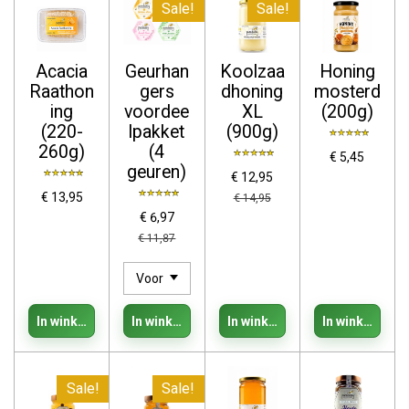
Sale!
Sale!
Acacia
Geurhan
Koolzaa
Honing
Raathon
gers
dhoning
mosterd
ing
voordee
XL
(200g)
(220-
lpakket
(900g)
260g)
(4
€ 5,45
geuren)
€ 12,95
€ 13,95
€ 14,95
€ 6,97
€ 11,87
In winkelwagen
In winkelwagen
In winkelwagen
In winkelwage
Sale!
Sale!