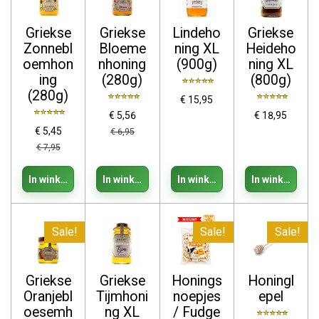
Griekse
Griekse
Lindeho
Griekse
Zonnebl
Bloeme
ning XL
Heideho
oemhon
nhoning
(900g)
ning XL
ing
(280g)
(800g)
(280g)
€ 15,95
€ 5,56
€ 18,95
€ 5,45
€ 6,95
€ 7,95
In winkelwagen
In winkelwagen
In winkelwagen
In winkelwage
Sale!
Sale!
Sale!
Griekse
Griekse
Honings
Honingl
Oranjebl
Tijmhoni
noepjes
epel
oesemh
ng XL
/ Fudge