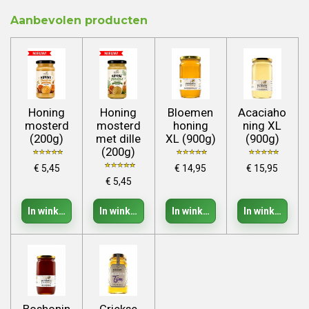
Aanbevolen producten
Honing
Honing
Bloemen
Acaciaho
mosterd
mosterd
honing
ning XL
(200g)
met dille
XL (900g)
(900g)
(200g)
€ 5,45
€ 14,95
€ 15,95
€ 5,45
In winkelwagen
In winkelwagen
In winkelwagen
In winkelwage
Boshonin
Griekse