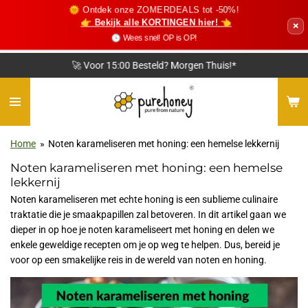
🌞 Ontdek onze ZOMERDEALS tot -50%!
Ga
👉 Bekijk alle KORTINGEN hier! 👈
×
direct
🕓 Wees snel! OP is OP!
naar
de
❤️ Vriendelijke Klantenservice
hoofdinhoud
Home
»
Noten karameliseren met honing: een hemelse lekkernij
Noten karameliseren met honing: een hemelse
lekkernij
Noten karameliseren met echte honing is een sublieme culinaire
traktatie die je smaakpapillen zal betoveren. In dit artikel gaan we
dieper in op hoe je noten karameliseert met honing en delen we
enkele geweldige recepten om je op weg te helpen. Dus, bereid je
voor op een smakelijke reis in de wereld van noten en honing.