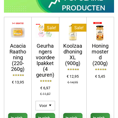
Sale!
Sale!
Acacia
Geurha
Koolzaa
Honing
Raatho
ngers
dhoning
moster
ning
voordee
XL
d
(220-
lpakket
(900g)
(200g)
260g)
(4
geuren)
€ 12,95
€ 5,45
€ 13,95
€ 14,95
€ 6,97
€ 11,87
In winkelwagen
In winkelwagen
In winkelwagen
In winkelwage