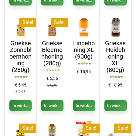
Sale!
Sale!
Griekse
Griekse
Lindeho
Griekse
Zonnebl
Bloeme
ning XL
Heideh
oemhon
nhoning
(900g)
oning
ing
(280g)
XL
(280g)
(800g)
€ 15,95
€ 5,56
€ 5,45
€ 18,95
€ 6,95
€ 7,95
In winkelwagen
In winkelwagen
In winkelwagen
In winkelwage
Sale!
Sale!
Sale!