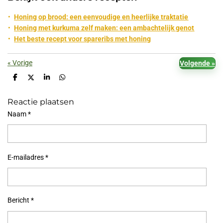
Honing op brood: een eenvoudige en heerlijke traktatie
Honing met kurkuma zelf maken: een ambachtelijk genot
Het beste recept voor spareribs met honing
«
Vorige
Volgende
»
D
D
S
D
e
e
h
e
l
e
a
l
Reactie plaatsen
e
l
r
e
n
e
n
Naam *
E-mailadres *
Bericht *