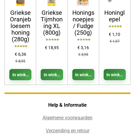
Griekse
Griekse
Honings
Honingl
Oranjeb
Tijmhon
noepjes
epel
loesem
ing XL
/ Fudge
honing
(800g)
(250g)
€ 1,10
(280g)
€ 1,97
€ 18,95
€ 3,16
€ 6,36
€ 3,95
€ 8,95
In winkelwagen
In winkelwagen
In winkelwagen
In winkelwage
Help & Informatie
Algemene voorwaarden
Verzending en retour