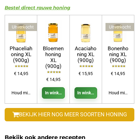
Bestel direct rauwe honing
Uitverkocht
Uitverkocht
Phaceliah
Bloemen
Acaciaho
Bonenho
oning XL
honing
ning XL
ning XL
(900g)
XL
(900g)
(900g)
(900g)
€ 14,95
€ 15,95
€ 14,95
€ 14,95
Houd mij op de hoogte
In winkelwagen
In winkelwagen
Houd mij op de
BEKIJK HIER NOG MEER SOORTEN HONING
Bekijk ook andere recepten