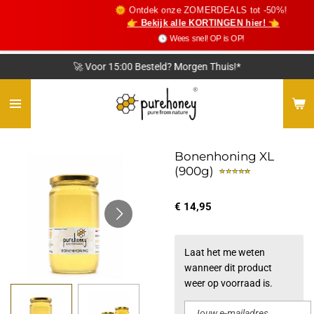
🌞 Ontdek onze ZOMERDEALS tot -50%!
Ga
👉 Bekijk alle KORTINGEN hier! 👈
direct
🕓 Wees snel! OP is OP!
naar
de
🚀 Voor 15:00 Besteld? Morgen Thuis!*
hoofdinhoud
Bonenhoning XL
(900g)
€ 14,95
Laat het me weten
wanneer dit product
weer op voorraad is.