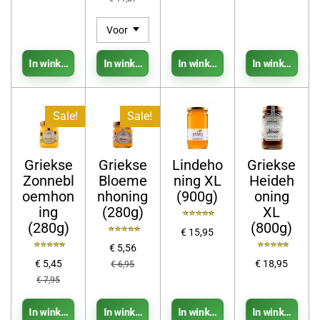
In winkelwagen
In winkelwagen
In winkelwagen
In winkelwage
Sale!
Sale!
Griekse
Griekse
Lindeho
Griekse
Zonnebl
Bloeme
ning XL
Heideh
oemhon
nhoning
(900g)
oning
ing
(280g)
XL
(280g)
(800g)
€ 15,95
€ 5,56
€ 5,45
€ 18,95
€ 6,95
€ 7,95
In winkelwagen
In winkelwagen
In winkelwagen
In winkelwage