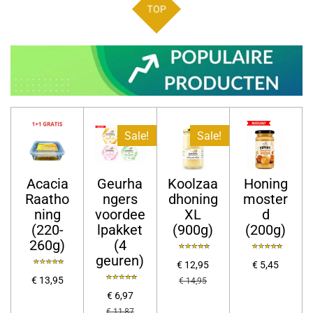
TOP
Sale!
Sale!
Acacia
Geurha
Koolzaa
Honing
Raatho
ngers
dhoning
moster
ning
voordee
XL
d
(220-
lpakket
(900g)
(200g)
260g)
(4
geuren)
€ 12,95
€ 5,45
€ 13,95
€ 14,95
€ 6,97
€ 11,87