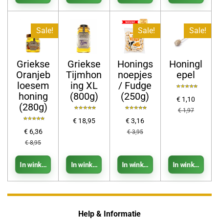
Sale!
Sale!
Sale!
Griekse
Griekse
Honings
Honingl
Oranjeb
Tijmhon
noepjes
epel
loesem
ing XL
/ Fudge
honing
(800g)
(250g)
€ 1,10
(280g)
€ 1,97
€ 18,95
€ 3,16
€ 6,36
€ 3,95
€ 8,95
In winkelwagen
In winkelwagen
In winkelwagen
In winkelwage
Help & Informatie