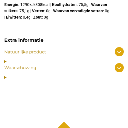
Energie:
1290kJ/308kcal |
Koolhydraten:
75,5g |
Waarvan
suikers:
75,1g |
Vetten
: 0g |
Waarvan verzadigde vetten:
0g
|
Eiwitten:
0,4g |
Zout:
0g
Extra informatie
Natuurlijke product
Waarschuwing