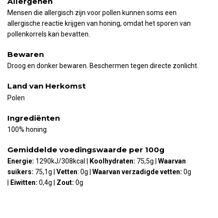
Allergenen
Mensen die allergisch zijn voor pollen kunnen soms een
allergische reactie krijgen van honing, omdat het sporen van
pollenkorrels kan bevatten.
Bewaren
Droog en donker bewaren. Beschermen tegen directe zonlicht.
Land van Herkomst
Polen
Ingrediënten
100% honing
Gemiddelde voedingswaarde per 100g
Energie:
1290kJ/308kcal |
Koolhydraten:
75,5g |
Waarvan
suikers:
75,1g |
Vetten
: 0g |
Waarvan verzadigde vetten:
0g
|
Eiwitten:
0,4g |
Zout:
0g