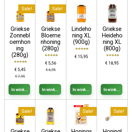
Sale!
Sale!
Griekse
Griekse
Lindeho
Griekse
Zonnebl
Bloeme
ning XL
Heideho
oemhon
nhoning
(900g)
ning XL
ing
(280g)
(800g)
(280g)
€ 15,95
€ 5,56
€ 18,95
€ 5,45
€ 6,95
€ 7,95
In winkelwagen
In winkelwagen
In winkelwagen
In winkelwage
Sale!
Sale!
Sale!
Griekse
Griekse
Honings
Honingl