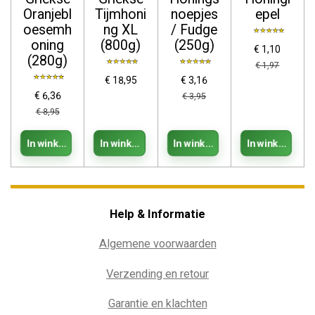
Oranjebl
Tijmhoni
noepjes
epel
oesemh
ng XL
/ Fudge
oning
(800g)
(250g)
€ 1,10
(280g)
€ 1,97
€ 18,95
€ 3,16
€ 6,36
€ 3,95
€ 8,95
In winkelwagen
In winkelwagen
In winkelwagen
In winkelwage
Help & Informatie
Algemene voorwaarden
Verzending en retour
Garantie en klachten