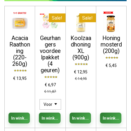
Sale!
Sale!
Acacia
Geurhan
Koolzaa
Honing
Raathon
gers
dhoning
mosterd
ing
voordee
XL
(200g)
(220-
lpakket
(900g)
260g)
(4
€ 5,45
geuren)
€ 12,95
€ 13,95
€ 14,95
€ 6,97
€ 11,87
In winkelwagen
In winkelwagen
In winkelwagen
In winkelwage