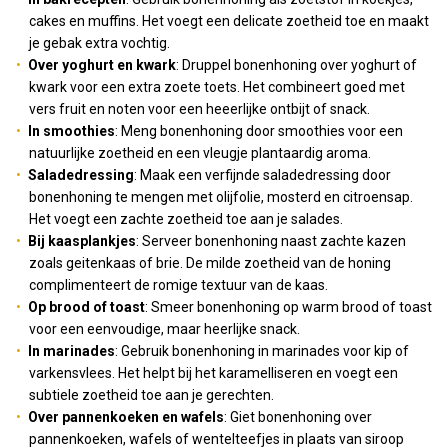
cakes en muffins. Het voegt een delicate zoetheid toe en maakt
je gebak extra vochtig.
Over yoghurt en kwark
: Druppel bonenhoning over yoghurt of
kwark voor een extra zoete toets. Het combineert goed met
vers fruit en noten voor een heeerlijke ontbijt of snack.
In smoothies
: Meng bonenhoning door smoothies voor een
natuurlijke zoetheid en een vleugje plantaardig aroma.
Saladedressing
: Maak een verfijnde saladedressing door
bonenhoning te mengen met olijfolie, mosterd en citroensap.
Het voegt een zachte zoetheid toe aan je salades.
Bij kaasplankjes
: Serveer bonenhoning naast zachte kazen
zoals geitenkaas of brie. De milde zoetheid van de honing
complimenteert de romige textuur van de kaas.
Op brood of toast
: Smeer bonenhoning op warm brood of toast
voor een eenvoudige, maar heerlijke snack.
In marinades
: Gebruik bonenhoning in marinades voor kip of
varkensvlees. Het helpt bij het karamelliseren en voegt een
subtiele zoetheid toe aan je gerechten.
Over pannenkoeken en wafels
: Giet bonenhoning over
pannenkoeken, wafels of wentelteefjes in plaats van siroop