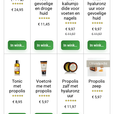
gevoelige
kaliumjo
hyaluronz
en droge
dide voor
uur voor
€ 24,95
huid
voeten en
gevoelige
nagels
huid
€ 11,45
€ 9,97
€ 9,97
€ 11,97
€ 11,97
In winkelwagen
In winkelwagen
In winkelwagen
In winkelwage
Uitverkocht
Tonic
Voetcrè
Propolis
Propolis
met
me met
zalf met
zeep
propolis
propolis
hyaluronz
uur
€ 5,97
€ 8,95
€ 5,97
€ 11,97