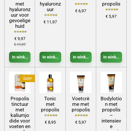
met
hyaluronz
propolis
hyaluronz
uur
€ 6,97
uur voor
€ 5,97
gevoelige
€ 11,97
huid
€ 9,97
€ 11,97
In winkelwagen
In winkelwagen
In winkelwagen
In winkelwage
Sale!
Propolis
Tonic
Voetcrè
Bodylotio
tinctuur
met
me met
n met
met
propolis
propolis
propolis
kaliumjo
–
dide voor
intensiev
€ 8,95
€ 5,97
voeten en
e