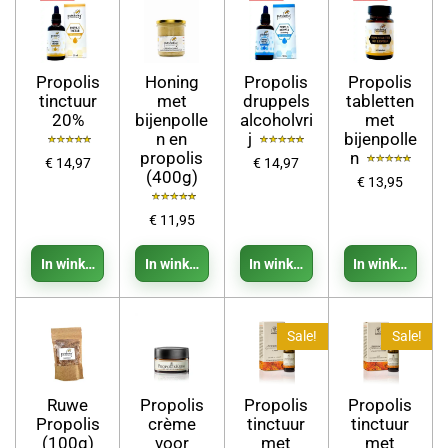
Propolis
Honing
Propolis
Propolis
tinctuur
met
druppels
tabletten
20%
bijenpolle
alcoholvri
met
n en
j
bijenpolle
propolis
n
€ 14,97
€ 14,97
(400g)
€ 13,95
€ 11,95
In winkelwagen
In winkelwagen
In winkelwagen
In winkelwage
Sale!
Sale!
Ruwe
Propolis
Propolis
Propolis
Propolis
crème
tinctuur
tinctuur
(100g)
voor
met
met