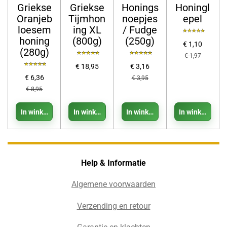
Griekse
Griekse
Honings
Honingl
Oranjeb
Tijmhon
noepjes
epel
loesem
ing XL
/ Fudge
honing
(800g)
(250g)
€ 1,10
(280g)
€ 1,97
€ 18,95
€ 3,16
€ 6,36
€ 3,95
€ 8,95
In winkelwagen
In winkelwagen
In winkelwagen
In winkelwage
Help & Informatie
Algemene voorwaarden
Verzending en retour