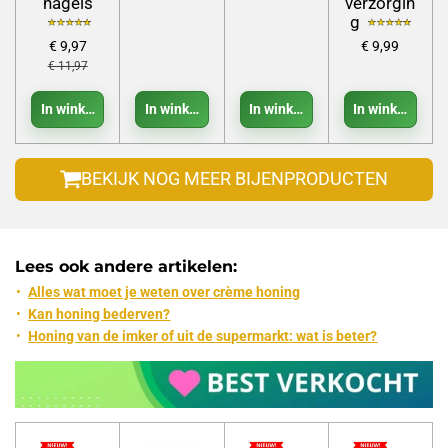
nagels
verzorgin
g
€ 9,97
€ 9,99
€ 11,97
In winkelwagen
In winkelwagen
In winkelwagen
In winkelwage
BEKIJK NOG MEER BIJENPRODUCTEN
Lees ook andere artikelen:
Alles wat moet je weten over crème honing
Kan honing bederven?
Honing van de imker of uit de supermarkt: wat is beter?