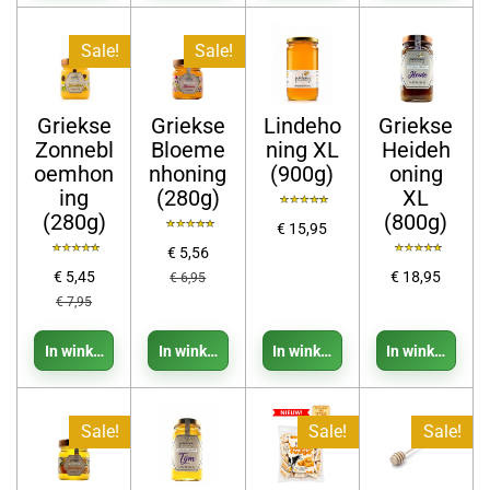
Sale!
Sale!
Griekse
Griekse
Lindeho
Griekse
Zonnebl
Bloeme
ning XL
Heideh
oemhon
nhoning
(900g)
oning
ing
(280g)
XL
(280g)
(800g)
€ 15,95
€ 5,56
€ 5,45
€ 18,95
€ 6,95
€ 7,95
In winkelwagen
In winkelwagen
In winkelwagen
In winkelwage
Sale!
Sale!
Sale!