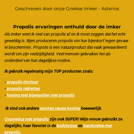
Geschreven door onze Griekse Imker - Asterios
Propolis ervaringen onthuld door de imker
Als imker weet ik veel van propolis af en ik moet zeggen dat het echt
geweldig is. Bijen produceren propolis om hun bijenkorf tegen gevaar
te beschermen. Propolis is een natuurproduct dat vaak gewaardeerd
wordt om zijn veelzijdigheid. Veel mensen gebruiken het als
onderdeel van hun dagelijkse routine.
Ik gebruik regelmatig mijn TOP producten zoals:
-
propolis tinctuur
-
propolis tabletten
-
honing met bijenpollen met propolis
Ik vind ook andere
soorten rauwe honing
heeeeerlijk.
Cosmetica met propolis
zijn ook SUPER! Mijn vrouw gebruikt ze
dagelijks, haar favoriet is de
bodylotion
en
handcrème met
propolis.