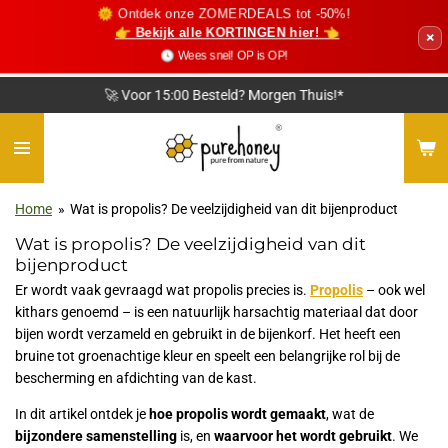
🌞 Ontdek onze ZOMERDEALS tot -50%!
Ga
👉 Bekijk alle KORTINGEN hier! 👈
×
direct
🕓 Wees snel! OP is OP!
naar
de
🚀 Voor 15:00 Besteld? Morgen Thuis!*
hoofdinhoud
Home
»
Wat is propolis? De veelzijdigheid van dit bijenproduct
Wat is propolis? De veelzijdigheid van dit
bijenproduct
Er wordt vaak gevraagd wat propolis precies is.
Propolis
– ook wel
kithars genoemd – is een natuurlijk harsachtig materiaal dat door
bijen wordt verzameld en gebruikt in de bijenkorf. Het heeft een
bruine tot groenachtige kleur en speelt een belangrijke rol bij de
bescherming en afdichting van de kast.
In dit artikel ontdek je
hoe propolis wordt gemaakt
, wat de
bijzondere samenstelling
is, en
waarvoor het wordt gebruikt
. We