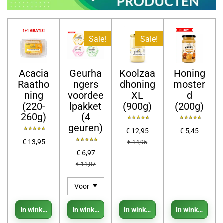
Sale!
Sale!
Acacia
Geurha
Koolzaa
Honing
Raatho
ngers
dhoning
moster
ning
voordee
XL
d
(220-
lpakket
(900g)
(200g)
260g)
(4
geuren)
€ 12,95
€ 5,45
€ 13,95
€ 14,95
€ 6,97
€ 11,87
In winkelwagen
In winkelwagen
In winkelwagen
In winkelwage