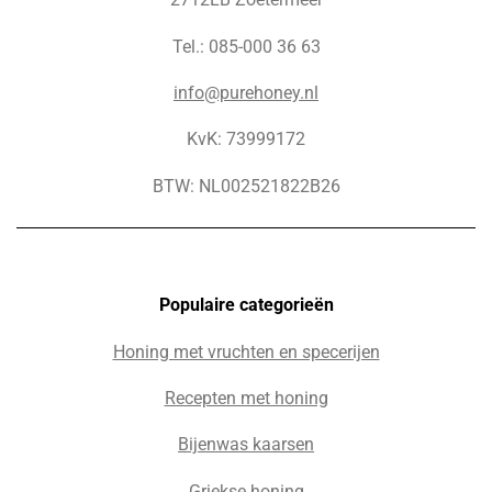
Tel.: 085-000 36 63
info@purehoney.nl
KvK: 73999172
BTW: NL002521822B26
Populaire c
ategorieën
Honing met vruchten en specerijen
Recepten met honing
Bijenwas kaarsen
Griekse honing