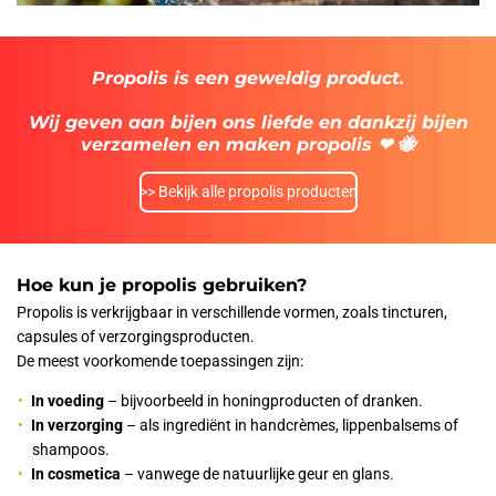
Propolis is een geweldig product.
Wij geven aan bijen ons liefde en dankzij bijen
verzamelen en maken propolis
❤
🐝
>> Bekijk alle propolis producten
Hoe kun je propolis gebruiken?
Propolis is verkrijgbaar in verschillende vormen, zoals tincturen,
capsules of verzorgingsproducten.
De meest voorkomende toepassingen zijn:
In voeding
– bijvoorbeeld in honingproducten of dranken.
In verzorging
– als ingrediënt in handcrèmes, lippenbalsems of
shampoos.
In cosmetica
– vanwege de natuurlijke geur en glans.