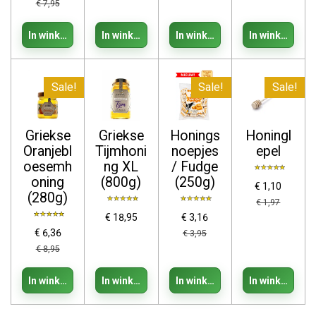
€ 7,95
In winkelwagen
In winkelwagen
In winkelwagen
In winkelwage
Sale!
Sale!
Sale!
Griekse
Griekse
Honings
Honingl
Oranjebl
Tijmhoni
noepjes
epel
oesemh
ng XL
/ Fudge
oning
(800g)
(250g)
€ 1,10
(280g)
€ 1,97
€ 18,95
€ 3,16
€ 6,36
€ 3,95
€ 8,95
In winkelwagen
In winkelwagen
In winkelwagen
In winkelwage