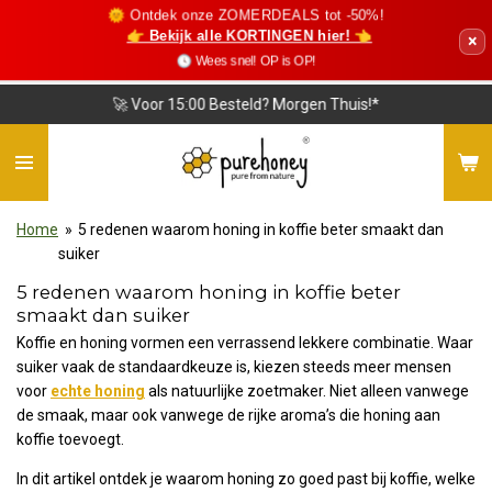
🌞 Ontdek onze ZOMERDEALS tot -50%!
Ga
👉 Bekijk alle KORTINGEN hier! 👈
×
direct
🕓 Wees snel! OP is OP!
naar
de
🚀 Voor 15:00 Besteld? Morgen Thuis!*
hoofdinhoud
Home
»
5 redenen waarom honing in koffie beter smaakt dan
suiker
5 redenen waarom honing in koffie beter
smaakt dan suiker
Koffie en honing vormen een verrassend lekkere combinatie. Waar
suiker vaak de standaardkeuze is, kiezen steeds meer mensen
voor
echte honing
als natuurlijke zoetmaker. Niet alleen vanwege
de smaak, maar ook vanwege de rijke aroma’s die honing aan
koffie toevoegt.
In dit artikel ontdek je waarom honing zo goed past bij koffie, welke