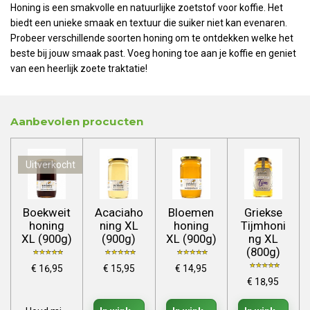
Honing is een smakvolle en natuurlijke zoetstof voor koffie. Het
biedt een unieke smaak en textuur die suiker niet kan evenaren.
Probeer verschillende soorten honing om te ontdekken welke het
beste bij jouw smaak past. Voeg honing toe aan je koffie en geniet
van een heerlijk zoete traktatie!
Aanbevolen procucten
Uitverkocht
Boekweit
Acaciaho
Bloemen
Griekse
honing
ning XL
honing
Tijmhoni
XL (900g)
(900g)
XL (900g)
ng XL
(800g)
€ 16,95
€ 15,95
€ 14,95
€ 18,95