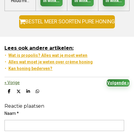
Houd mij op de hoogte
In winkelwagen
In winkelwagen
In winkelwage
BESTEL MEER SOORTEN PURE HONING
Lees ook andere artikelen:
Wat is propolis? Alles wat je moet weten
Alles wat moet je weten over crème honing
Kan honing bederven?
«
Vorige
Volgende
»
D
D
S
D
e
e
h
e
l
e
a
l
Reactie plaatsen
e
l
r
e
n
e
n
Naam *