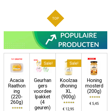
TOP
Sale!
Sale!
Acacia
Geurhan
Koolzaa
Honing
Raathon
gers
dhoning
mosterd
ing
voordee
XL
(200g)
(220-
lpakket
(900g)
260g)
(4
€ 5,45
geuren)
€ 12,95