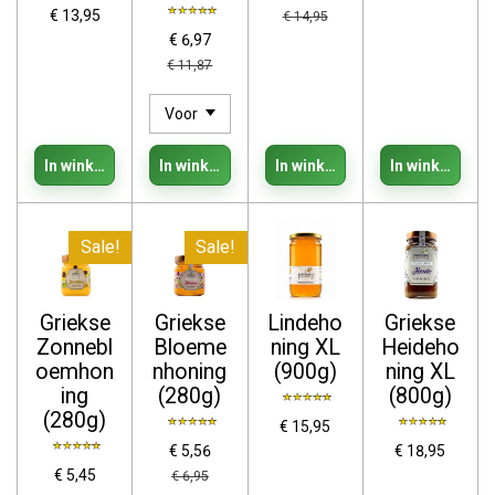
€ 13,95
€ 14,95
€ 6,97
€ 11,87
In winkelwagen
In winkelwagen
In winkelwagen
In winkelwage
Sale!
Sale!
Griekse
Griekse
Lindeho
Griekse
Zonnebl
Bloeme
ning XL
Heideho
oemhon
nhoning
(900g)
ning XL
ing
(280g)
(800g)
(280g)
€ 15,95
€ 5,56
€ 18,95
€ 5,45
€ 6,95