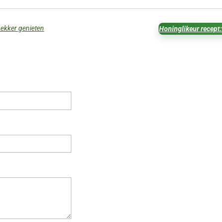
Lekker genieten
Honinglikeur recept: