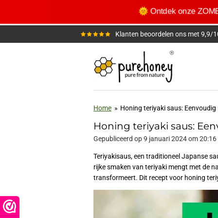
Ga
🌞 Ontdek onze ZO
direct
naar
Klanten beoordelen ons met 9,9/1
de
hoofdinhoud
Home
»
Honing teriyaki saus: Eenvoudig 
Honing teriyaki saus: Een
Gepubliceerd op 9 januari 2024 om 20:16
Teriyakisaus, een traditioneel Japanse s
rijke smaken van teriyaki mengt met de na
transformeert. Dit recept voor honing teri