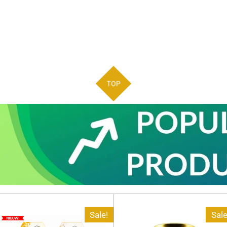
TOP
Sale!
Sale