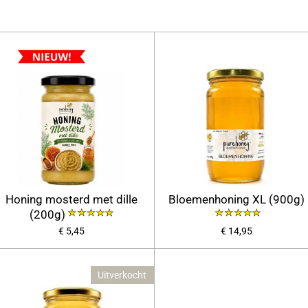
Honing mosterd met dille
Bloemenhoning XL (900g)
(200g)
€ 5,45
€ 14,95
Uitverkocht