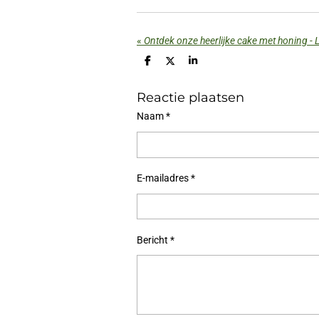
«
Ontdek onze heerlijke cake met honing - 
D
D
S
e
e
h
l
e
a
Reactie plaatsen
e
l
r
n
e
Naam *
E-mailadres *
Bericht *