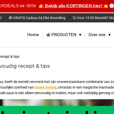
MERDEALS tot -50%!
👉 Bekijk alle KORTINGEN hier! 👈
🕓 
0
🎁 GRATIS Cadeau bij Elke Bestelling
🚀 Voor 15:00 Besteld? Mo
Home
🍯 PRODUCTEN
Over ons
recept & tips
voudig recept & tips
aus, heeft de wereld veroverd met zijn onweerstaanbare combinatie van z
tuurlijke zoetheid van
rauwe honing
, ontstaat er een magische marinade
yaki saus is niet alleen eenvoudig te maken, maar ook veelzijdig genoeg voor