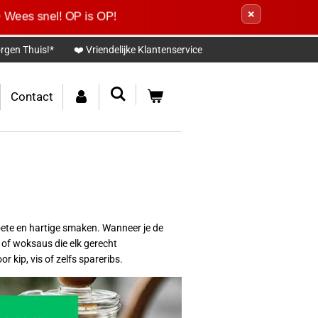
×
Wees snel! OP is OP!
rgen Thuis!*
❤️ Vriendelijke Klantenservice
Contact
oete en hartige smaken. Wanneer je de
 of woksaus die elk gerecht
 kip, vis of zelfs spareribs.