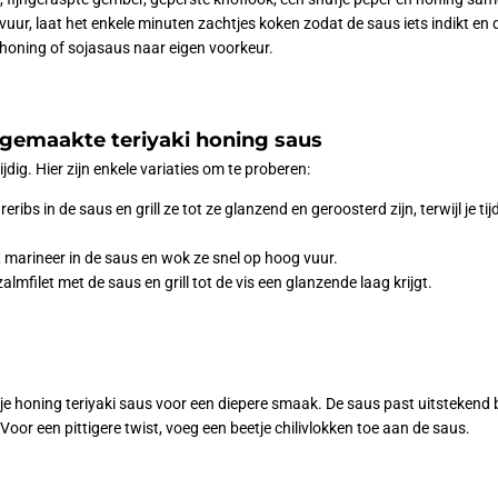
ur, laat het enkele minuten zachtjes koken zodat de saus iets indikt 
honing of sojasaus naar eigen voorkeur.
lfgemaakte teriyaki honing saus
jdig. Hier zijn enkele variaties om te proberen:
reribs in de saus en grill ze tot ze glanzend en geroosterd zijn, terwijl je ti
en, marineer in de saus en wok ze snel op hoog vuur.
zalmfilet met de saus en grill tot de vis een glanzende laag krijgt.
je honing teriyaki saus voor een diepere smaak. De saus past uitstekend bi
oor een pittigere twist, voeg een beetje chilivlokken toe aan de saus.