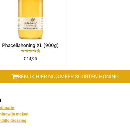
Phaceliahoning XL (900g)
€ 14,95
BEKIJK HIER NOG MEER SOORTEN HONING
n
mbinatie
oningwijn maken
dille dressing