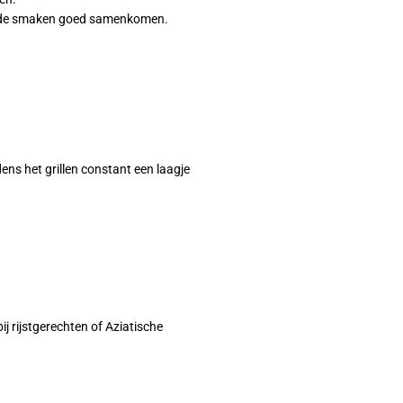
en de smaken goed samenkomen.
jdens het grillen constant een laagje
j rijstgerechten of Aziatische