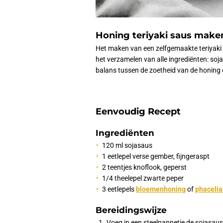
Honing teriyaki saus make
Het maken van een zelfgemaakte teriyaki 
het verzamelen van alle ingrediënten: soja
balans tussen de zoetheid van de honing 
Eenvoudig Recept
Ingrediënten
120 ml sojasaus
1 eetlepel verse gember, fijngeraspt
2 teentjes knoflook, geperst
1/4 theelepel zwarte peper
3 eetlepels
bloemenhoning
of
phaceli
Bereidingswijze
Voeg in een steelpannetje de sojasaus