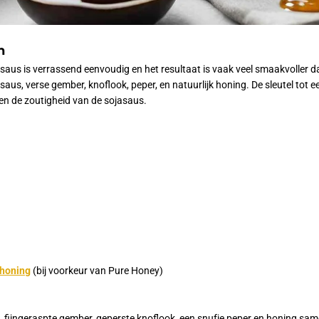
n
saus is verrassend eenvoudig en het resultaat is vaak veel smaakvoller 
saus, verse gember, knoflook, peper, en natuurlijk honing. De sleutel tot e
en de zoutigheid van de sojasaus.
ahoning
(bij voorkeur van Pure Honey)
, fijngeraspte gember, geperste knoflook, een snufje peper en honing sam