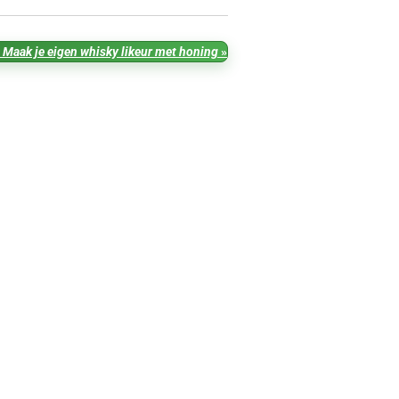
 Maak je eigen whisky likeur met honing
»