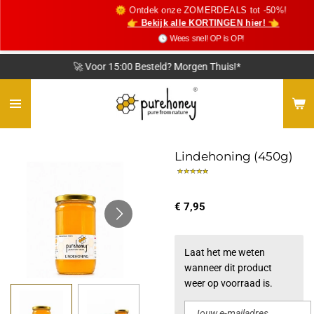
🌞 Ontdek onze ZOMERDEALS tot -50%!
Ga
👉 Bekijk alle KORTINGEN hier! 👈
direct
🕓 Wees snel! OP is OP!
naar
de
🚀 Voor 15:00 Besteld? Morgen Thuis!*
hoofdinhoud
Lindehoning (450g)
€ 7,95
Laat het me weten
wanneer dit product
weer op voorraad is.