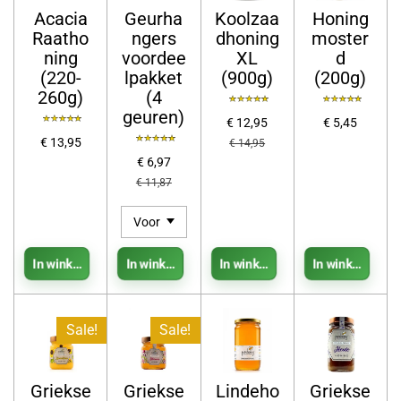
Acacia
Geurha
Koolzaa
Honing
Raatho
ngers
dhoning
moster
ning
voordee
XL
d
(220-
lpakket
(900g)
(200g)
260g)
(4
geuren)
€ 12,95
€ 5,45
€ 13,95
€ 14,95
€ 6,97
€ 11,87
In winkelwagen
In winkelwagen
In winkelwagen
In winkelwage
Sale!
Sale!
Griekse
Griekse
Lindeho
Griekse