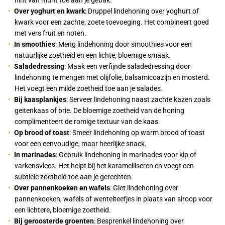
hint van munt toe aan je gebak.
Over yoghurt en kwark
: Druppel lindehoning over yoghurt of
kwark voor een zachte, zoete toevoeging. Het combineert goed
met vers fruit en noten.
In smoothies
: Meng lindehoning door smoothies voor een
natuurlijke zoetheid en een lichte, bloemige smaak.
Saladedressing
: Maak een verfijnde saladedressing door
lindehoning te mengen met olijfolie, balsamicoazijn en mosterd.
Het voegt een milde zoetheid toe aan je salades.
Bij kaasplankjes
: Serveer lindehoning naast zachte kazen zoals
geitenkaas of brie. De bloemige zoetheid van de honing
complimenteert de romige textuur van de kaas.
Op brood of toast
: Smeer lindehoning op warm brood of toast
voor een eenvoudige, maar heerlijke snack.
In marinades
: Gebruik lindehoning in marinades voor kip of
varkensvlees. Het helpt bij het karamelliseren en voegt een
subtiele zoetheid toe aan je gerechten.
Over pannenkoeken en wafels
: Giet lindehoning over
pannenkoeken, wafels of wentelteefjes in plaats van siroop voor
een lichtere, bloemige zoetheid.
Bij geroosterde groenten
: Besprenkel lindehoning over