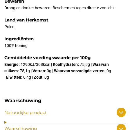
Bewaren
Droog en donker bewaren. Beschermen tegen directe zonlicht.
Land van Herkomst
Polen
Ingrediënten
100% honing
Gemiddelde voedingswaarde per 100g
Energie:
1290kJ/308kcal |
Koolhydraten:
75,5g |
Waarvan
suikers:
75,1g |
Vetten
: 0g |
Waarvan verzadigde vetten:
0g
|
Eiwitten:
0,4g |
Zout:
0g
Waarschuwing
Natuurlijke product
Waarschuwing