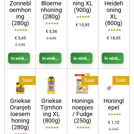
Zonnebl
Bloeme
ning XL
Heideh
oemhon
nhoning
(900g)
oning
ing
(280g)
XL
(280g)
(800g)
€ 15,95
€ 5,56
€ 5,45
€ 18,95
€ 6,95
€ 7,95
In winkelwagen
In winkelwagen
In winkelwagen
In winkelwage
Sale!
Sale!
Sale!
Griekse
Griekse
Honings
Honingl
Oranjeb
Tijmhon
noepjes
epel
loesem
ing XL
/ Fudge
honing
(800g)
(250g)
€ 1,10
(280g)
€ 1,97