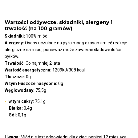
Wartości odżywcze, składniki, alergeny i
trwałość (na 100 gramów)
Składniki:
100% miód
Alergeny:
Osoby uczulone na pyłki mogą czasami mieć reakcje
alergiczne na miód, ponieważ może zawierać śladowe ilości
pyłków.
Trwałość:
Co najmniej 2 lata
Wartość energetyczna:
1209kJ/308 kcal
Tłuszcze:
0g
W tym tłuszcze nasycone:
0g
Węglowodany:
75,5g
w tym cukry:
75,1g
Białka:
0,4g
Sól:
0,1g
Uwaga:
Miód nie jest odpowiedni dla dzieci poniżej 12 miesiąca