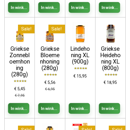
In winkelwagen
In winkelwagen
In winkelwagen
In winkelwag
Sale!
Sale!
Griekse
Griekse
Lindeho
Griekse
Zonnebl
Bloeme
ning XL
Heideho
oemhon
nhoning
(900g)
ning XL
ing
(280g)
(800g)
(280g)
€ 15,95
€ 5,56
€ 18,95
€ 5,45
€ 6,95
€ 7,95
In winkelwagen
In winkelwagen
In winkelwagen
In winkelwag
Sale!
Sale!
Sale!