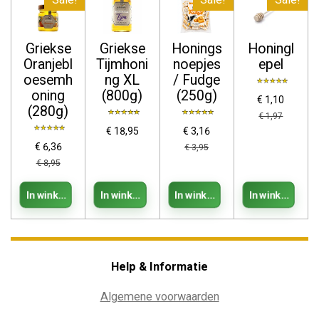
Griekse
Griekse
Honings
Honingl
Oranjebl
Tijmhoni
noepjes
epel
oesemh
ng XL
/ Fudge
oning
(800g)
(250g)
€ 1,10
(280g)
€ 1,97
€ 18,95
€ 3,16
€ 6,36
€ 3,95
€ 8,95
In winkelwagen
In winkelwagen
In winkelwagen
In winkelwag
Help & Informatie
Algemene voorwaarden