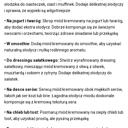
słodzika do ciasteczek, ciast i muffinek. Dodaje delikatnej słodyczy
i sprawia, że wypieki są wilgotniejsze.
• Na jogurt i twaróg:
Skrop miód kremowany na jogurt lub twaróg,
aby dodać ekstra słodycz. Dobrze komponuje się ze świeżymi
owocami i orzechami, tworząc zdrowe śniadanie lub przekąskę.
• W smoothie:
Dodaj miód kremowany do smoothie, aby uzyskać
naturalną słodycz i nutkę roślinnego aromatu.
• Do dressingu sałatkowego:
Stwórz wyrafinowany dressing
sałatkowy, mieszając miód kremowany z oliwą z oliwek,
musztardą i sokiem z cytryny. Dodaje delikatnej słodyczy do
sałatek.
• Na desce serów:
Serwuj miód kremowany obok miękkich serów,
takich jak ser kozi lub brie. Łagodna słodycz miodu doskonale
komponuje się z kremową teksturą sera.
• Na chleb lub tost:
Posmaruj miód kremowany na ciepły chleb lub
tost, aby uzyskać prostą, ale pyszną przekąskę.