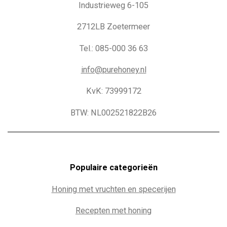
Industrieweg 6-105
2712LB Zoetermeer
Tel.: 085-000 36 63
info@purehoney.nl
KvK: 73999172
BTW: NL002521822B26
Populaire c
ategorieën
Honing met vruchten en specerijen
Recepten met honing