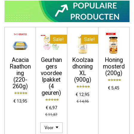
Sale!
Sale!
Acacia
Geurhan
Koolzaa
Honing
Raathon
gers
dhoning
mosterd
ing
voordee
XL
(200g)
(220-
lpakket
(900g)
260g)
(4
€ 5,45
geuren)
€ 12,95
€ 13,95
€ 14,95
€ 6,97
€ 11,87