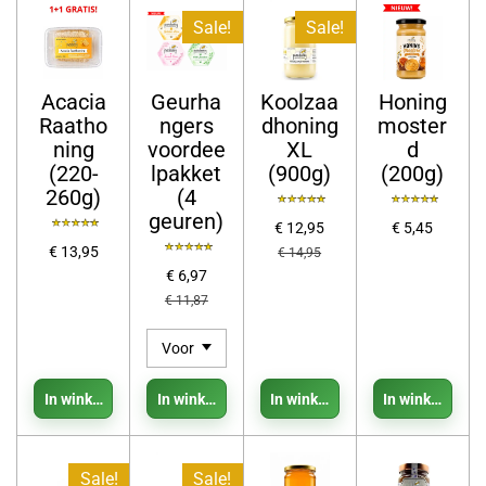
Sale!
Sale!
Acacia
Geurha
Koolzaa
Honing
Raatho
ngers
dhoning
moster
ning
voordee
XL
d
(220-
lpakket
(900g)
(200g)
260g)
(4
geuren)
€ 12,95
€ 5,45
€ 13,95
€ 14,95
€ 6,97
€ 11,87
In winkelwagen
In winkelwagen
In winkelwagen
In winkelwage
Sale!
Sale!