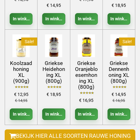
€ 14,95
€ 18,95
In winkelwagen
In winkelwagen
In winkelwagen
In winkelwage
Sale!
Sale!
Koolzaad
Griekse
Griekse
Griekse
honing
Heidehon
Oranjeblo
Dennenh
XL
ing XL
esemhon
oning XL
(900g)
(800g)
ing XL
(800g)
(800g)
€ 12,95
€ 18,95
€ 14,95
€ 16,95
€ 14,95
€ 16,95
In winkelwagen
In winkelwagen
In winkelwagen
In winkelwage
BEKIJK HIER ALLE SOORTEN RAUWE HONING