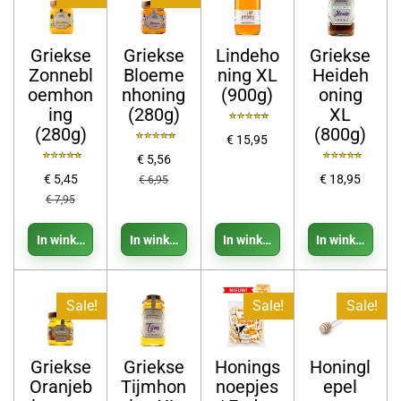
Griekse
Griekse
Lindeho
Griekse
Zonnebl
Bloeme
ning XL
Heideh
oemhon
nhoning
(900g)
oning
ing
(280g)
XL
(280g)
(800g)
€ 15,95
€ 5,56
€ 5,45
€ 18,95
€ 6,95
€ 7,95
In winkelwagen
In winkelwagen
In winkelwagen
In winkelwage
Sale!
Sale!
Sale!
Griekse
Griekse
Honings
Honingl
Oranjeb
Tijmhon
noepjes
epel