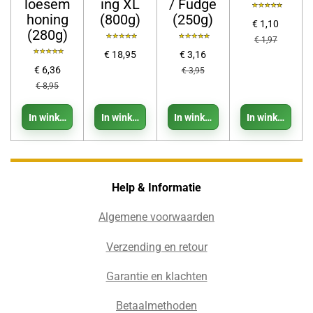
loesem
ing XL
/ Fudge
honing
(800g)
(250g)
€ 1,10
(280g)
€ 1,97
€ 18,95
€ 3,16
€ 6,36
€ 3,95
€ 8,95
In winkelwagen
In winkelwagen
In winkelwagen
In winkelwage
Help & Informatie
Algemene voorwaarden
Verzending en retour
Garantie en klachten
Betaalmethoden