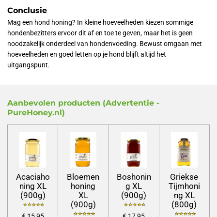
Conclusie
Mag een hond honing? In kleine hoeveelheden kiezen sommige
hondenbezitters ervoor dit af en toe te geven, maar het is geen
noodzakelijk onderdeel van hondenvoeding. Bewust omgaan met
hoeveelheden en goed letten op je hond blijft altijd het
uitgangspunt.
Aanbevolen producten (Advertentie -
PureHoney.nl)
Acaciaho
Bloemen
Boshonin
Griekse
ning XL
honing
g XL
Tijmhoni
(900g)
XL
(900g)
ng XL
(900g)
(800g)
€ 15,95
€ 17,95