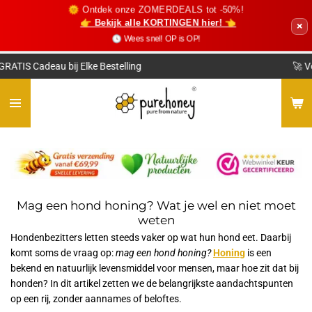
🌞 Ontdek onze ZOMERDEALS tot -50%!
Ga
👉 Bekijk alle KORTINGEN hier! 👈
×
direct
🕓 Wees snel! OP is OP!
naar
de
🚀 Voor 15:00 Besteld? Morgen Thuis!*
hoofdinhoud
Mag een hond honing? Wat je wel en niet moet
weten
Hondenbezitters letten steeds vaker op wat hun hond eet. Daarbij
komt soms de vraag op:
mag een hond honing?
Honing
is een
bekend en natuurlijk levensmiddel voor mensen, maar hoe zit dat bij
honden? In dit artikel zetten we de belangrijkste aandachtspunten
op een rij, zonder aannames of beloftes.