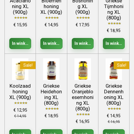
Acaciaho
Bloemen
Boshonin
Griekse
ning XL
honing
g XL
Tijmhoni
(900g)
XL (900g)
(900g)
ng XL
(800g)
€ 15,95
€ 14,95
€ 17,95
€ 18,95
In winkelwagen
In winkelwagen
In winkelwagen
In winkelwage
Sale!
Sale!
Koolzaad
Griekse
Griekse
Griekse
honing
Heidehon
Oranjeblo
Dennenh
XL (900g)
ing XL
esemhoni
oning XL
(800g)
ng XL
(800g)
(800g)
€ 12,95
€ 18,95
€ 14,95
€ 14,95
€ 16,95
€ 16,95