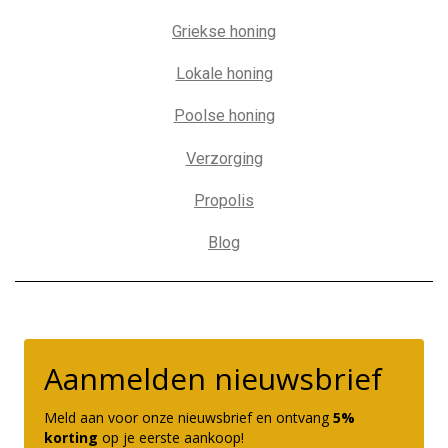
Griekse honing
Lokale honing
Poolse honing
Verzorging
Propolis
Blog
Aanmelden nieuwsbrief
Meld aan voor onze nieuwsbrief en ontvang
5%
korting
op je eerste aankoop!