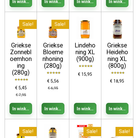
In winkelwagen
In winkelwagen
In winkelwagen
In winkelwage
Sale!
Sale!
Griekse
Griekse
Lindeho
Griekse
Zonnebl
Bloeme
ning XL
Heideho
oemhon
nhoning
(900g)
ning XL
ing
(280g)
(800g)
(280g)
€ 15,95
€ 5,56
€ 18,95
€ 5,45
€ 6,95
€ 7,95
In winkelwagen
In winkelwagen
In winkelwagen
In winkelwage
Sale!
Sale!
Sale!