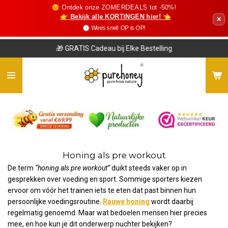
🌞 Ontdek onze ZOMERDEALS tot -50%!
Ga
👉 Bekijk alle KORTINGEN hier! 👈
×
direct
🕓 Wees snel! OP is OP!
naar
de
🎁 GRATIS Cadeau bij Elke Bestelling
hoofdinhoud
Honing als pre workout
De term
“honing als pre workout”
duikt steeds vaker op in
gesprekken over voeding en sport. Sommige sporters kiezen
ervoor om vóór het trainen iets te eten dat past binnen hun
persoonlijke voedingsroutine.
Rauwe honing
wordt daarbij
regelmatig genoemd. Maar wat bedoelen mensen hier precies
mee, en hoe kun je dit onderwerp nuchter bekijken?