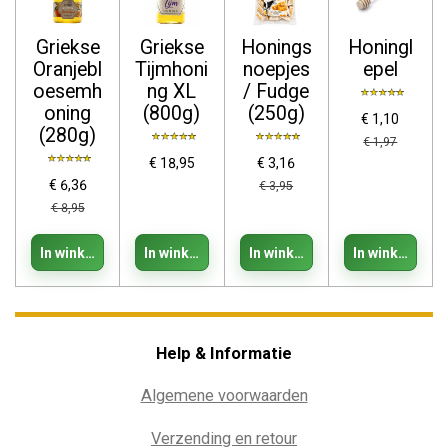
Griekse
Griekse
Honings
Honingl
Oranjebl
Tijmhoni
noepjes
epel
oesemh
ng XL
/ Fudge
oning
(800g)
(250g)
€ 1,10
(280g)
€ 1,97
€ 18,95
€ 3,16
€ 6,36
€ 3,95
€ 8,95
In winkelwagen
In winkelwagen
In winkelwagen
In winkelwage
Help & Informatie
Algemene voorwaarden
Verzending en retour