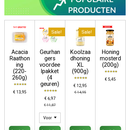
Sale!
Sale!
Acacia
Geurhan
Koolzaa
Honing
Raathon
gers
dhoning
mosterd
ing
voordee
XL
(200g)
(220-
lpakket
(900g)
260g)
(4
€ 5,45
geuren)
€ 12,95
€ 13,95
€ 14,95
€ 6,97
€ 11,87