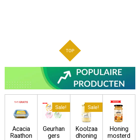
TOP
Sale!
Sale!
Acacia
Geurhan
Koolzaa
Honing
Raathon
gers
dhoning
mosterd