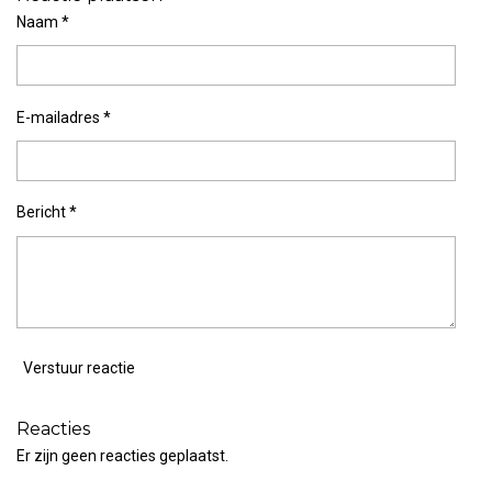
n
e
n
Naam *
E-mailadres *
Bericht *
Verstuur reactie
Reacties
Er zijn geen reacties geplaatst.