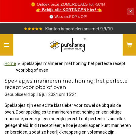
🌞 Ontdek onze ZOMERDEALS tot -50%!
Ga
👉 Bekijk alle KORTINGEN hier! 👈
×
direct
🕓 Wees snel! OP is OP!
naar
de
Klanten beoordelen ons met 9,9/10
hoofdinhoud
Home
»
Speklapjes marineren met honing: het perfecte recept
voor bbq of oven
Speklapjes marineren met honing: het perfecte
recept voor bbq of oven
Gepubliceerd op 16 juli 2024 om 15:24
Speklapjes zijn een echte klassieker voor zowel de bbq als de
oven. Door speklapjes te marineren met honing en een pittige
marinade, creëer je een heerlijk gerecht dat perfect is voor elke
gelegenheid. In dit recept leer je hoe je speklappen kunt marineren
en bereiden, zodat ze heerlijk knapperig en vol smaak zijn.