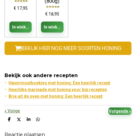
(800g)
€ 17,95
€ 18,95
In winkelwagen
In winkelwagen
BEKIJK HIER NOG MEER SOORTEN HONING
Bekijk ook andere recepten
Havermoutkoekjes met honing: Een heerlijk recept
Heerlijke marinade met honing voor kip recepten
Brie uit de oven met honing: Een heerlijk recept
«
Vorige
Volgende
»
D
D
S
D
e
e
h
e
l
e
a
l
Reactie plaatsen
e
l
r
e