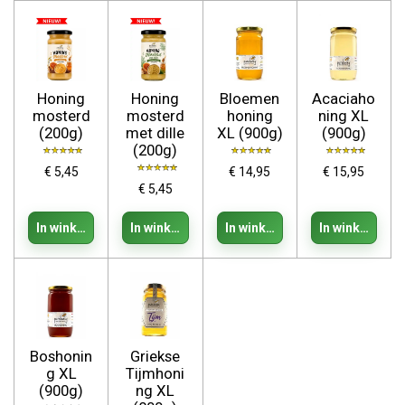
Honing
Honing
Bloemen
Acaciaho
mosterd
mosterd
honing
ning XL
(200g)
met dille
XL (900g)
(900g)
(200g)
€ 5,45
€ 14,95
€ 15,95
€ 5,45
In winkelwagen
In winkelwagen
In winkelwagen
In winkelwage
Boshonin
Griekse
g XL
Tijmhoni
(900g)
ng XL