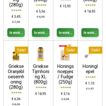
(280g)
€ 15,95
€ 5,56
€ 18,95
€ 5,45
€ 6,95
€ 7,95
In winkelwagen
In winkelwagen
In winkelwagen
In winkelwage
Sale!
Sale!
Sale!
Griekse
Griekse
Honings
Honingl
Oranjebl
Tijmhoni
noepjes
epel
oesemh
ng XL
/ Fudge
oning
(800g)
(250g)
€ 1,10
(280g)
€ 1,97
€ 18,95
€ 3,16
€ 6,36
€ 3,95
€ 8,95