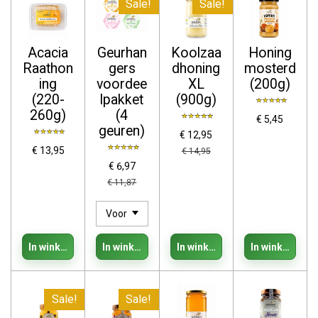
Sale!
Sale!
Acacia
Geurhan
Koolzaa
Honing
Raathon
gers
dhoning
mosterd
ing
voordee
XL
(200g)
(220-
lpakket
(900g)
260g)
(4
€ 5,45
geuren)
€ 12,95
€ 13,95
€ 14,95
€ 6,97
€ 11,87
In winkelwagen
In winkelwagen
In winkelwagen
In winkelwage
Sale!
Sale!