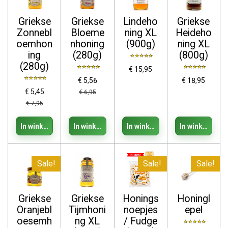
Griekse
Griekse
Lindeho
Griekse
Zonnebl
Bloeme
ning XL
Heideho
oemhon
nhoning
(900g)
ning XL
ing
(280g)
(800g)
(280g)
€ 15,95
€ 5,56
€ 18,95
€ 5,45
€ 6,95
€ 7,95
In winkelwagen
In winkelwagen
In winkelwagen
In winkelwage
Sale!
Sale!
Sale!
Griekse
Griekse
Honings
Honingl
Oranjebl
Tijmhoni
noepjes
epel
oesemh
ng XL
/ Fudge