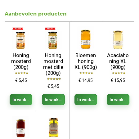
Aanbevolen producten
Honing
Honing
Bloemen
Acaciaho
mosterd
mosterd
honing
ning XL
(200g)
met dille
XL (900g)
(900g)
(200g)
€ 5,45
€ 14,95
€ 15,95
€ 5,45
In winkelwagen
In winkelwagen
In winkelwagen
In winkelwage