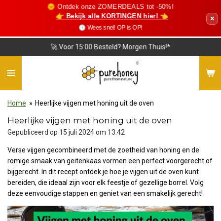
🌞 Ontdek onze ZOMERDEALS tot -50%!
Ga
👉 Bekijk alle KORTINGEN hier! 👈
×
direct
🕓 Wees snel! OP is OP!
naar
de
❤️ Vriendelijke Klantenservice
hoofdinhoud
Home
»
Heerlijke vijgen met honing uit de oven
Heerlijke vijgen met honing uit de oven
Gepubliceerd op 15 juli 2024 om 13:42
Verse vijgen gecombineerd met de zoetheid van honing en de
romige smaak van geitenkaas vormen een perfect voorgerecht of
bijgerecht. In dit recept ontdek je hoe je vijgen uit de oven kunt
bereiden, die ideaal zijn voor elk feestje of gezellige borrel. Volg
deze eenvoudige stappen en geniet van een smakelijk gerecht!