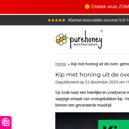
Ga
🌞 Ontdek onze ZO
direct
naar
Klanten beoordelen ons met 9,9/1
de
hoofdinhoud
Home
»
Kip met honing uit de oven: gemak
Kip met honing uit de ove
Gepubliceerd op 22 december 2023 om 1
Op zoek naar een heerlijke en voedzame ma
sappige smaak van ovengebakken kip. Verri
binnen een gevarieerde maaltijd.