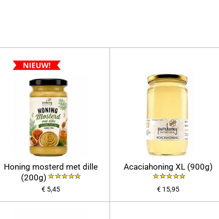
Honing mosterd met dille
Acaciahoning XL (900g)
(200g)
€ 5,45
€ 15,95