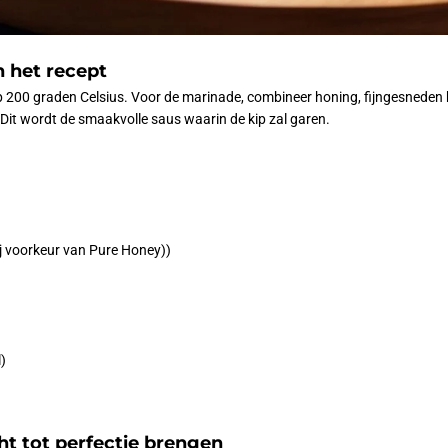
n het recept
200 graden Celsius. Voor de marinade, combineer honing, fijngesneden k
Dit wordt de smaakvolle saus waarin de kip zal garen.
j voorkeur van Pure Honey))
l)
ht tot perfectie brengen