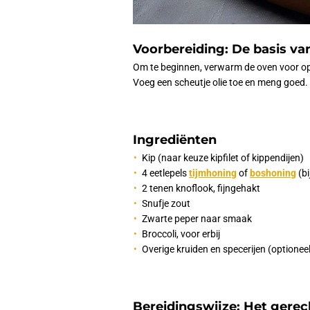
Voorbereiding: De basis va
Om te beginnen, verwarm de oven voor op 
Voeg een scheutje olie toe en meng goed. 
Ingrediënten
Kip (naar keuze kipfilet of kippendijen)
4 eetlepels
tijmhoning
of
boshoning
(bi
2 tenen knoflook, fijngehakt
Snufje zout
Zwarte peper naar smaak
Broccoli, voor erbij
Overige kruiden en specerijen (optionee
Bereidingswijze: Het gerec