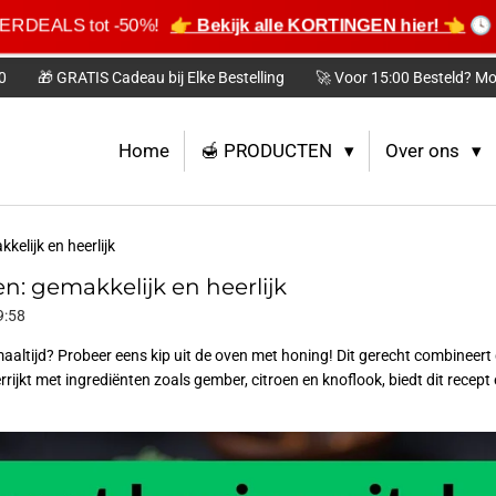
MERDEALS tot -50%!
👉 Bekijk alle KORTINGEN hier! 👈
🕓 
0
🎁 GRATIS Cadeau bij Elke Bestelling
🚀 Voor 15:00 Besteld? Mo
Home
🍯 PRODUCTEN
Over ons
kelijk en heerlijk
n: gemakkelijk en heerlijk
9:58
altijd? Probeer eens kip uit de oven met honing! Dit gerecht combineert 
jkt met ingrediënten zoals gember, citroen en knoflook, biedt dit recept