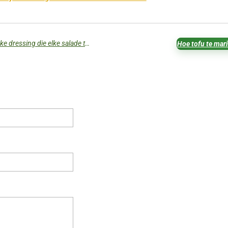
Honing-mosterd vinaigrette: een smakelijke dressing die elke salade transformeert
Hoe tofu te mar