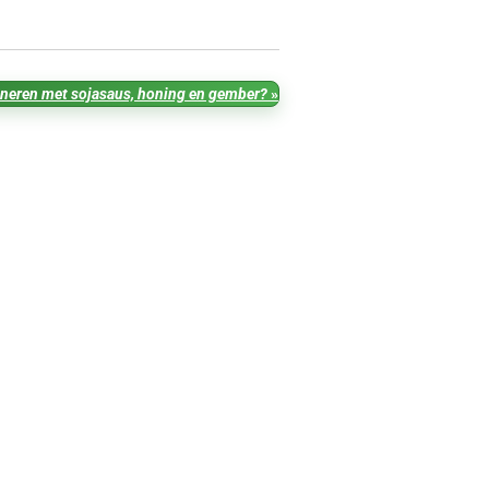
ineren met sojasaus, honing en gember?
»