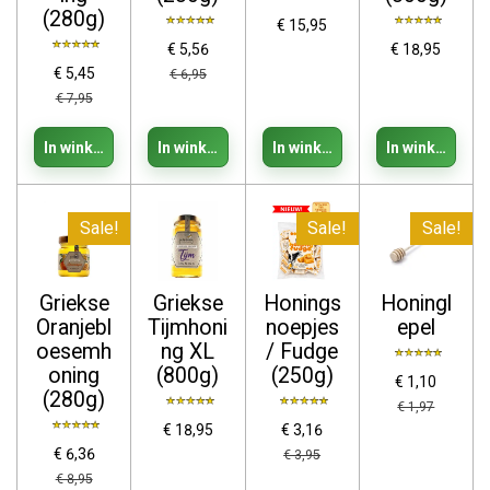
(280g)
€ 15,95
€ 5,56
€ 18,95
€ 5,45
€ 6,95
€ 7,95
In winkelwagen
In winkelwagen
In winkelwagen
In winkelwage
Sale!
Sale!
Sale!
Griekse
Griekse
Honings
Honingl
Oranjebl
Tijmhoni
noepjes
epel
oesemh
ng XL
/ Fudge
oning
(800g)
(250g)
€ 1,10
(280g)
€ 1,97
€ 18,95
€ 3,16
€ 6,36
€ 3,95
€ 8,95