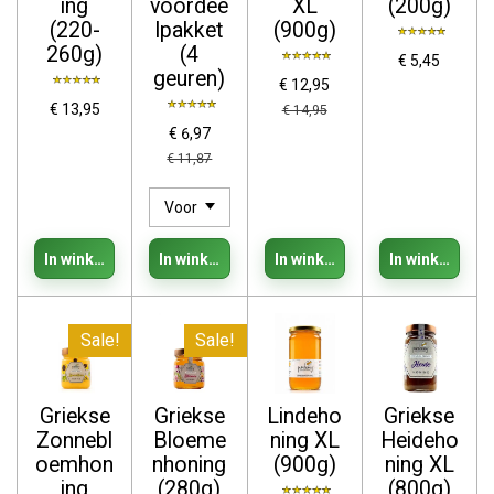
ing
voordee
XL
(200g)
(220-
lpakket
(900g)
260g)
(4
€ 5,45
geuren)
€ 12,95
€ 13,95
€ 14,95
€ 6,97
€ 11,87
In winkelwagen
In winkelwagen
In winkelwagen
In winkelwage
Sale!
Sale!
Griekse
Griekse
Lindeho
Griekse
Zonnebl
Bloeme
ning XL
Heideho
oemhon
nhoning
(900g)
ning XL
ing
(280g)
(800g)