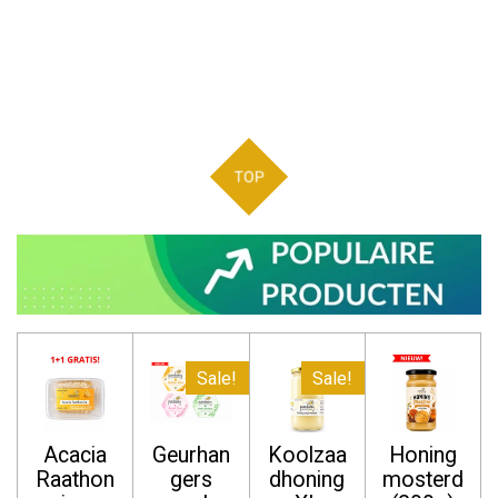
TOP
Sale!
Sale!
Acacia
Geurhan
Koolzaa
Honing
Raathon
gers
dhoning
mosterd