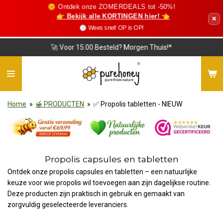
🌞 Ontdek onze ZOMERDEALS tot -50%!
Ga
👉 Bekijk alle KORTINGEN hier! 👈
×
direct
🕓 Wees snel! OP is OP!
naar
de
🚀 Voor 15:00 Besteld? Morgen Thuis!*
hoofdinhoud
Home
»
🍯 PRODUCTEN
»
✅ Propolis tabletten - NIEUW
Propolis capsules en tabletten
Ontdek onze propolis capsules en tabletten – een natuurlijke
keuze voor wie propolis wil toevoegen aan zijn dagelijkse routine.
Deze producten zijn praktisch in gebruik en gemaakt van
zorgvuldig geselecteerde leveranciers.