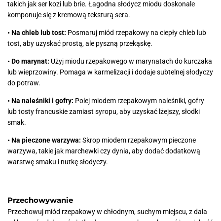
takich jak ser kozi lub brie. Łagodna słodycz miodu doskonale
komponuje się z kremową teksturą sera.
• Na chleb lub tost:
Posmaruj miód rzepakowy na ciepły chleb lub
tost, aby uzyskać prostą, ale pyszną przekąskę.
• Do marynat:
Użyj miodu rzepakowego w marynatach do kurczaka
lub wieprzowiny. Pomaga w karmelizacji i dodaje subtelnej słodyczy
do potraw.
• Na naleśniki i gofry:
Polej miodem rzepakowym naleśniki, gofry
lub tosty francuskie zamiast syropu, aby uzyskać lżejszy, słodki
smak.
• Na pieczone warzywa:
Skrop miodem rzepakowym pieczone
warzywa, takie jak marchewki czy dynia, aby dodać dodatkową
warstwę smaku i nutkę słodyczy.
Przechowywanie
Przechowuj miód rzepakowy w chłodnym, suchym miejscu, z dala