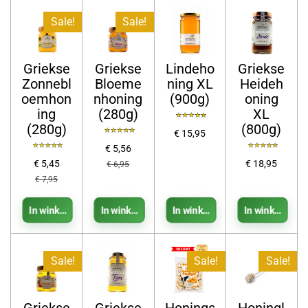
Sale!
Sale!
Griekse
Griekse
Lindeho
Griekse
Zonnebl
Bloeme
ning XL
Heideh
oemhon
nhoning
(900g)
oning
ing
(280g)
XL
(280g)
(800g)
€ 15,95
€ 5,56
€ 5,45
€ 18,95
€ 6,95
€ 7,95
In winkelwagen
In winkelwagen
In winkelwagen
In winkelwage
Sale!
Sale!
Sale!