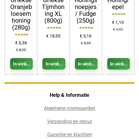
Griekse
Griekse
Honings
Honingl
Oranjeb
Tijmhon
noepjes
epel
loesem
ing XL
/ Fudge
honing
(800g)
(250g)
€ 1,10
(280g)
€ 1,97
€ 18,95
€ 3,16
€ 6,36
€ 3,95
€ 8,95
In winkelwagen
In winkelwagen
In winkelwagen
In winkelwage
Help & Informatie
Algemene voorwaarden
Verzending en retour
Garantie en klachten