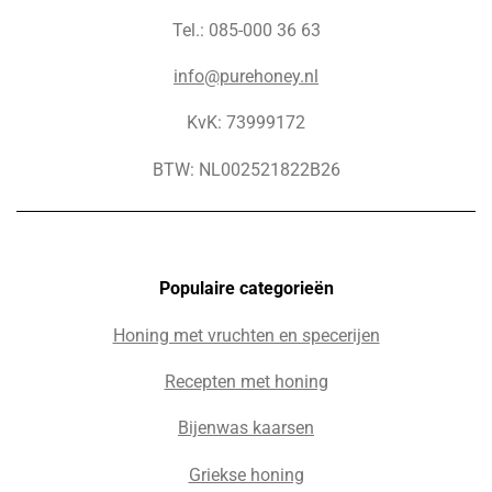
Tel.: 085-000 36 63
info@purehoney.nl
KvK: 73999172
BTW: NL002521822B26
Populaire c
ategorieën
Honing met vruchten en specerijen
Recepten met honing
Bijenwas kaarsen
Griekse honing