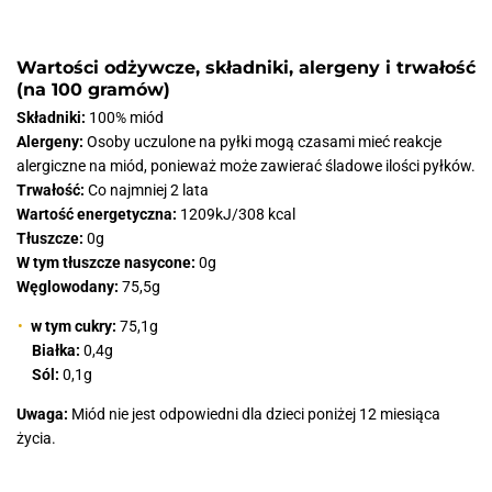
Wartości odżywcze, składniki, alergeny i trwałość
(na 100 gramów)
Składniki:
100% miód
Alergeny:
Osoby uczulone na pyłki mogą czasami mieć reakcje
alergiczne na miód, ponieważ może zawierać śladowe ilości pyłków.
Trwałość:
Co najmniej 2 lata
Wartość energetyczna:
1209kJ/308 kcal
Tłuszcze:
0g
W tym tłuszcze nasycone:
0g
Węglowodany:
75,5g
w tym cukry:
75,1g
Białka:
0,4g
Sól:
0,1g
Uwaga:
Miód nie jest odpowiedni dla dzieci poniżej 12 miesiąca
życia.