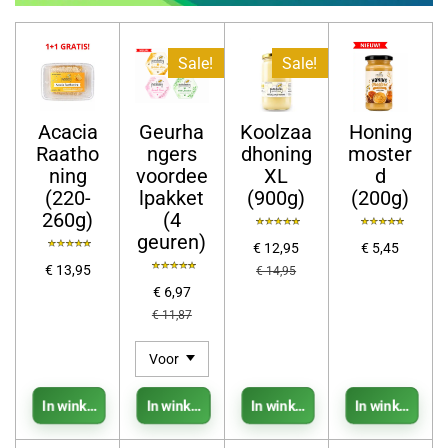
Sale!
Sale!
Acacia
Geurha
Koolzaa
Honing
Raatho
ngers
dhoning
moster
ning
voordee
XL
d
(220-
lpakket
(900g)
(200g)
260g)
(4
geuren)
€ 12,95
€ 5,45
€ 13,95
€ 14,95
€ 6,97
€ 11,87
In winkelwagen
In winkelwagen
In winkelwagen
In winkelwage