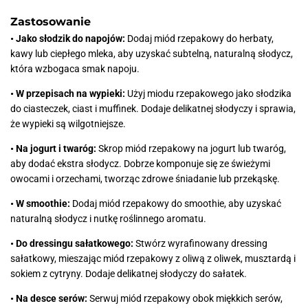
Zastosowanie
• Jako słodzik do napojów:
Dodaj miód rzepakowy do herbaty,
kawy lub ciepłego mleka, aby uzyskać subtelną, naturalną słodycz,
która wzbogaca smak napoju.
• W przepisach na wypieki:
Użyj miodu rzepakowego jako słodzika
do ciasteczek, ciast i muffinek. Dodaje delikatnej słodyczy i sprawia,
że wypieki są wilgotniejsze.
• Na jogurt i twaróg:
Skrop miód rzepakowy na jogurt lub twaróg,
aby dodać ekstra słodycz. Dobrze komponuje się ze świeżymi
owocami i orzechami, tworząc zdrowe śniadanie lub przekąskę.
• W smoothie:
Dodaj miód rzepakowy do smoothie, aby uzyskać
naturalną słodycz i nutkę roślinnego aromatu.
• Do dressingu sałatkowego:
Stwórz wyrafinowany dressing
sałatkowy, mieszając miód rzepakowy z oliwą z oliwek, musztardą i
sokiem z cytryny. Dodaje delikatnej słodyczy do sałatek.
• Na desce serów:
Serwuj miód rzepakowy obok miękkich serów,