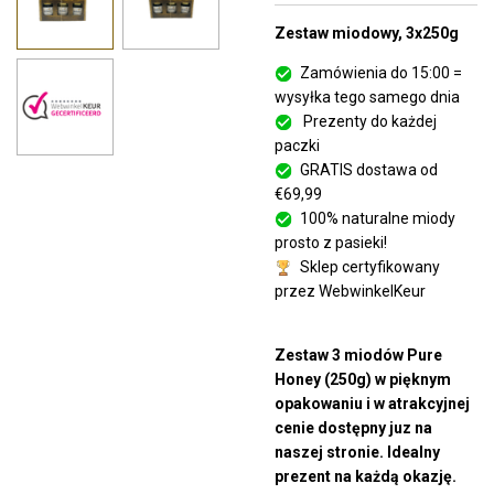
Zestaw miodowy, 3x250g
Zamówienia do 15:00 =
wysyłka tego samego dnia
Prezenty do każdej
paczki
GRATIS dostawa od
€69,99
100% naturalne miody
prosto z pasieki!
Sklep certyfikowany
przez WebwinkelKeur
Zestaw 3 miodów Pure
Honey (250g) w pięknym
opakowaniu i w atrakcyjnej
cenie dostępny juz na
naszej stronie. Idealny
prezent na każdą okazję.