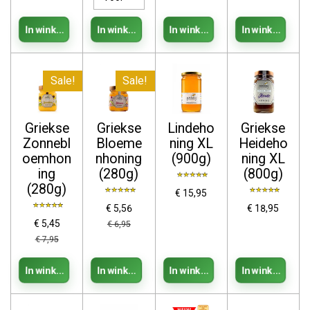
In winkelwagen
In winkelwagen
In winkelwagen
In winkelwage
Sale!
Sale!
Griekse
Griekse
Lindeho
Griekse
Zonnebl
Bloeme
ning XL
Heideho
oemhon
nhoning
(900g)
ning XL
ing
(280g)
(800g)
(280g)
€ 15,95
€ 5,56
€ 18,95
€ 5,45
€ 6,95
€ 7,95
In winkelwagen
In winkelwagen
In winkelwagen
In winkelwage