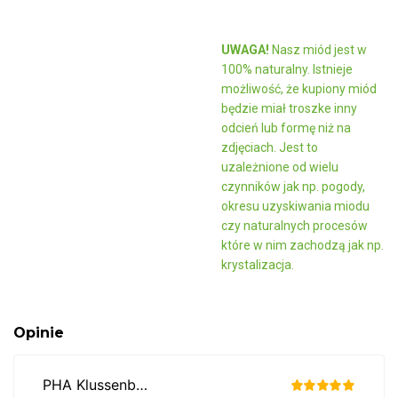
UWAGA!
Nasz miód jest w
100% naturalny. Istnieje
możliwość, że kupiony miód
będzie miał troszke inny
odcień lub formę niż na
zdjęciach. Jest to
uzależnione od wielu
czynników jak np. pogody,
okresu uzyskiwania miodu
czy naturalnych procesów
które w nim zachodzą jak np.
krystalizacja.
Opinie