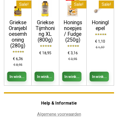
Sale!
Sale!
Sale!
Griekse
Griekse
Honings
Honingl
Oranjebl
Tijmhoni
noepjes
epel
oesemh
ng XL
/ Fudge
oning
(800g)
(250g)
€ 1,10
(280g)
€ 1,97
€ 18,95
€ 3,16
€ 6,36
€ 3,95
€ 8,95
In winkelwagen
In winkelwagen
In winkelwagen
In winkelwage
Help & Informatie
Algemene voorwaarden