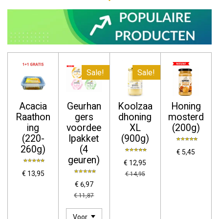
Sale!
Sale!
Acacia
Geurhan
Koolzaa
Honing
Raathon
gers
dhoning
mosterd
ing
voordee
XL
(200g)
(220-
lpakket
(900g)
260g)
(4
€ 5,45
geuren)
€ 12,95
€ 13,95
€ 14,95
€ 6,97
€ 11,87