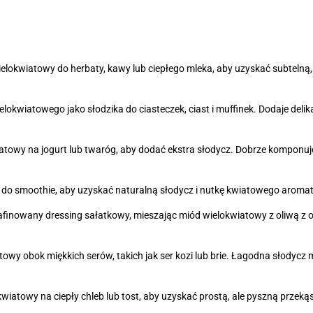
elokwiatowy do herbaty, kawy lub ciepłego mleka, aby uzyskać subtelną
lokwiatowego jako słodzika do ciasteczek, ciast i muffinek. Dodaje delika
towy na jogurt lub twaróg, aby dodać ekstra słodycz. Dobrze komponuje
do smoothie, aby uzyskać naturalną słodycz i nutkę kwiatowego aromat
finowany dressing sałatkowy, mieszając miód wielokwiatowy z oliwą z ol
owy obok miękkich serów, takich jak ser kozi lub brie. Łagodna słodycz
iatowy na ciepły chleb lub tost, aby uzyskać prostą, ale pyszną przeką