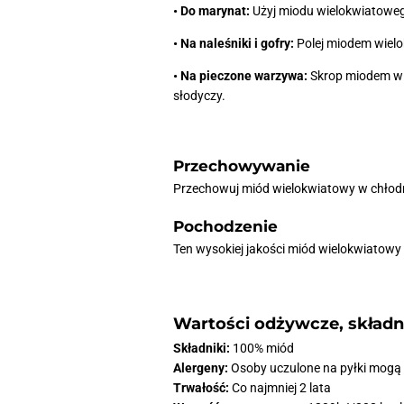
• Do marynat:
Użyj miodu wielokwiatowego
• Na naleśniki i gofry:
Polej miodem wielok
• Na pieczone warzywa:
Skrop miodem wi
słodyczy.
Przechowywanie
Przechowuj miód wielokwiatowy w chłodn
Pochodzenie
Ten wysokiej jakości miód wielokwiatowy 
Wartości odżywcze, składni
Składniki:
100% miód
Alergeny:
Osoby uczulone na pyłki mogą c
Trwałość:
Co najmniej 2 lata