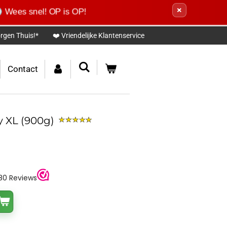
×
Wees snel! OP is OP!
rgen Thuis!*
❤️ Vriendelijke Klantenservice
Contact
y XL (900g)