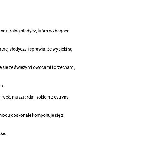
, naturalną słodycz, która wzbogaca
tnej słodyczy i sprawia, że wypieki są
 się ze świeżymi owocami i orzechami,
u.
iwek, musztardą i sokiem z cytryny.
 miodu doskonale komponuje się z
skę.