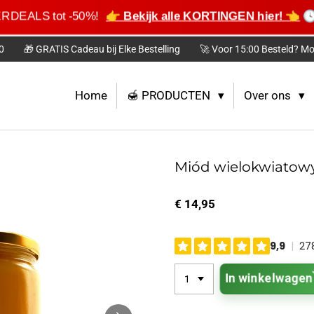
MERDEALS tot -50%!
👉 Bekijk alle KORTINGEN hier! 👈
🕓 
0
🎁 GRATIS Cadeau bij Elke Bestelling
🚀 Voor 15:00 Besteld? Mo
Home
🍯 PRODUCTEN
Over ons
Miód wielokwiatow
€ 14,95
In winkelwagen