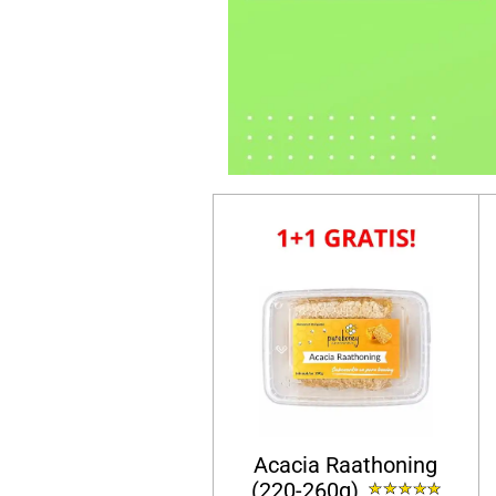
Acacia Raathoning
(220-260g)