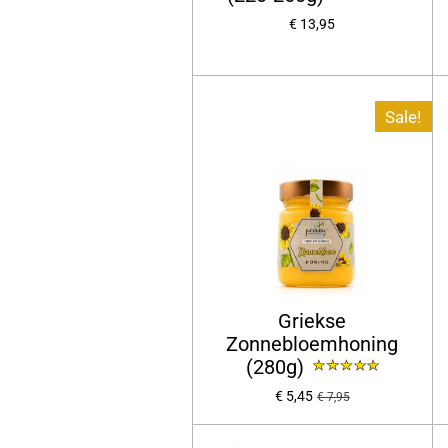
€ 13,95
Sale!
Griekse
Zonnebloemhoning
(280g)
€ 5,45
€ 7,95