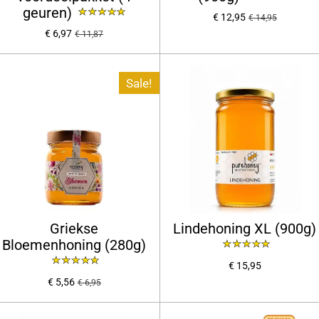
geuren)
€ 12,95
€ 14,95
€ 6,97
€ 11,87
Sale!
Griekse
Lindehoning XL (900g)
Bloemenhoning (280g)
€ 15,95
€ 5,56
€ 6,95