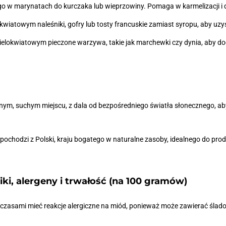
 w marynatach do kurczaka lub wieprzowiny. Pomaga w karmelizacji i d
wiatowym naleśniki, gofry lub tosty francuskie zamiast syropu, aby uzys
elokwiatowym pieczone warzywa, takie jak marchewki czy dynia, aby d
ym, suchym miejscu, z dala od bezpośredniego światła słonecznego, ab
pochodzi z Polski, kraju bogatego w naturalne zasoby, idealnego do prod
ki, alergeny i trwałość (na 100 gramów)
zasami mieć reakcje alergiczne na miód, ponieważ może zawierać ślado