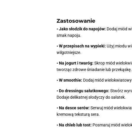
Zastosowanie
• Jako słodzik do napojów:
Dodaj miód wi
smak napoju.
• W przepisach na wypieki:
Użyj miodu wie
wilgotniejsze.
• Na jogurt i twaróg:
Skrop miód wielokwia
tworząc zdrowe śniadanie lub przekąskę.
• W smoothie:
Dodaj miód wielokwiatowy 
• Do dressingu sałatkowego:
Stwórz wyra
Dodaje delikatnej słodyczy do sałatek.
• Na desce serów:
Serwuj miód wielokwiat
kremową teksturą sera.
• Na chleb lub tost:
Posmaruj miód wielokw