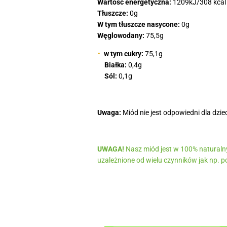
Wartość energetyczna:
1209kJ/308 kcal
Tłuszcze:
0g
W tym tłuszcze nasycone:
0g
Węglowodany:
75,5g
w tym cukry:
75,1g
Białka:
0,4g
Sól:
0,1g
Uwaga:
Miód nie jest odpowiedni dla dziec
UWAGA!
Nasz miód jest w 100% naturalny.
uzależnione od wielu czynników jak np. p