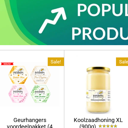
Sale!
Sale
Geurhangers
Koolzaadhoning XL
voordeelpakket (4
(900g)