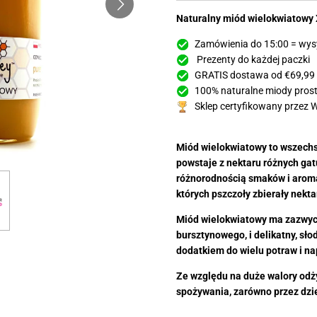
Naturalny miód wielokwiatowy 
Zamówienia do 15:00 = wys
Prezenty do każdej paczki
GRATIS dostawa od €69,99
100% naturalne miody prosto
Sklep certyfikowany przez 
Miód wielokwiatowy to wszechst
powstaje z nektaru różnych ga
różnorodnością smaków i aroma
których pszczoły zbierały nekta
Miód wielokwiatowy ma zazwycza
bursztynowego, i delikatny, sło
dodatkiem do wielu potraw i na
Ze względu na duże walory odż
spożywania, zarówno przez dziec