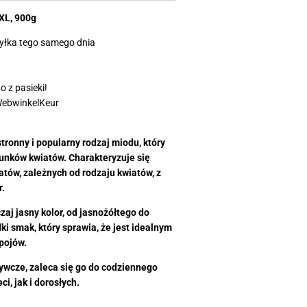
XL, 900g
yłka tego samego dnia
 z pasieki!
WebwinkelKeur
ronny i popularny rodzaj miodu, który
tunków kwiatów. Charakteryzuje się
tów, zależnych od rodzaju kwiatów, z
r.
j jasny kolor, od jasnożółtego do
dki smak, który sprawia, że jest idealnym
pojów.
ywcze, zaleca się go do codziennego
i, jak i dorosłych.