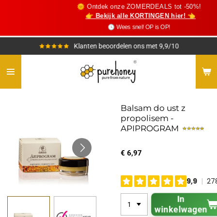
🌞 Ontdek onze ZOMERDEALS tot -50%!
Ga
👉 Bekijk alle KORTINGEN hier! 👈
direct
🕓 Wees snel! OP is OP!
naar
de
Klanten beoordelen ons met 9,9/10
hoofdinhoud
Balsam do ust z
propolisem -
APIPROGRAM
€ 6,97
In
winkelwagen