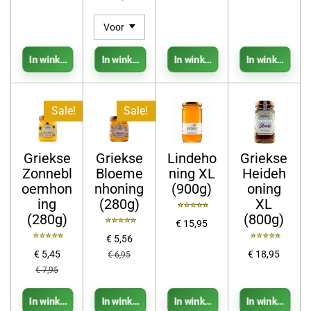
In winkelwagen
In winkelwagen
In winkelwagen
In winkelwage
Sale!
Sale!
Griekse
Griekse
Lindeho
Griekse
Zonnebl
Bloeme
ning XL
Heideh
oemhon
nhoning
(900g)
oning
ing
(280g)
XL
(280g)
(800g)
€ 15,95
€ 5,56
€ 5,45
€ 18,95
€ 6,95
€ 7,95
In winkelwagen
In winkelwagen
In winkelwagen
In winkelwage