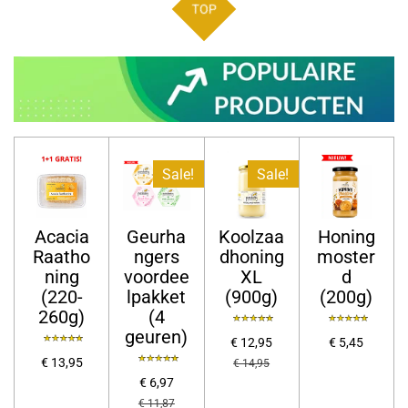
TOP
Sale!
Sale!
Acacia
Geurha
Koolzaa
Honing
Raatho
ngers
dhoning
moster
ning
voordee
XL
d
(220-
lpakket
(900g)
(200g)
260g)
(4
geuren)
€ 12,95
€ 5,45
€ 13,95
€ 14,95
€ 6,97
€ 11,87