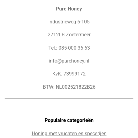
Pure Honey
Industrieweg 6-105
2712LB Zoetermeer
Tel.: 085-000 36 63
info@purehoney.nl
KvK: 73999172
BTW: NL002521822B26
Populaire c
ategorieën
Honing met vruchten en specerijen