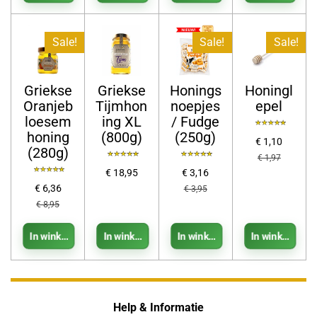
Sale!
Sale!
Sale!
Griekse
Griekse
Honings
Honingl
Oranjeb
Tijmhon
noepjes
epel
loesem
ing XL
/ Fudge
honing
(800g)
(250g)
€ 1,10
(280g)
€ 1,97
€ 18,95
€ 3,16
€ 6,36
€ 3,95
€ 8,95
In winkelwagen
In winkelwagen
In winkelwagen
In winkelwage
Help & Informatie