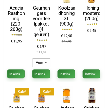
Acacia
Geurhan
Koolzaa
Honing
Raathon
gers
dhoning
mosterd
ing
voordee
XL
(200g)
(220-
lpakket
(900g)
260g)
(4
€ 5,45
geuren)
€ 12,95
€ 13,95
€ 14,95
€ 6,97
€ 11,87
In winkelwagen
In winkelwagen
In winkelwagen
In winkelwag
Sale!
Sale!