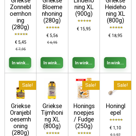
Griekse
Griekse
Lindeho
Griekse
Zonnebl
Bloeme
ning XL
Heideho
oemhon
nhoning
(900g)
ning XL
ing
(280g)
(800g)
(280g)
€ 15,95
€ 5,56
€ 18,95
€ 5,45
€ 6,95
€ 7,95
In winkelwagen
In winkelwagen
In winkelwagen
In winkelwag
Sale!
Sale!
Sale!
Griekse
Griekse
Honings
Honingl
Oranjebl
Tijmhoni
noepjes
epel
oesemh
ng XL
/ Fudge
oning
(800g)
(250g)
€ 1,10
(280g)
€ 1,97