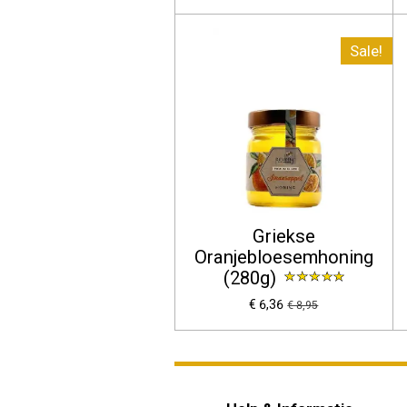
Sale!
Griekse
Oranjebloesemhoning
(280g)
€ 6,36
€ 8,95