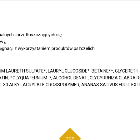
alnych i przetłuszczających się,
owy,
lęgnacji z wykorzystaniem produktów pszczelich.
IUM LAURETH SULFATE*, LAURYL GLUCOSIDE*, BETAINE**, GLYCERETH-
TIN, POLYQUATERNIUM-7, ALCOHOL DENAT., GLYCYRRHIZA GLABRA 
30 ALKYL ACRYLATE CROSSPOLYMER, ANANAS SATIVUS FRUIT EXTRAC
TOP