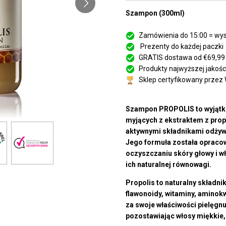
Szampon (300ml)
Zamówienia do 15:00 = wys
Prezenty do każdej paczki
GRATIS dostawa od €69,99
Produkty najwyższej jakości
Sklep certyfikowany przez
Szampon PROPOLIS to wyjątko
myjących z ekstraktem z pro
aktywnymi składnikami odżywcz
Jego formuła została opraco
oczyszczaniu skóry głowy i 
ich naturalnej równowagi.
Propolis to naturalny składn
flawonoidy, witaminy, aminok
za swoje właściwości pielęgnu
pozostawiając włosy miękkie, 