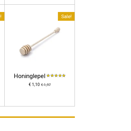
!
Sale!
Honinglepel
€ 1,10
€ 1,97