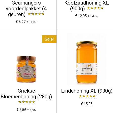
Geurhangers
Koolzaadhoning XL
voordeelpakket (4
(900g)
geuren)
€ 12,95
€ 14,95
€ 6,97
€ 11,87
Sale!
Griekse
Lindehoning XL (900g)
Bloemenhoning (280g)
€ 15,95
€ 5,56
€ 6,95