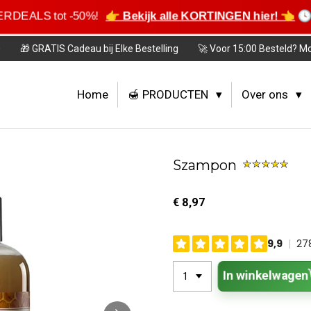
MERDEALS tot -50%!
👉 Bekijk alle KORTINGEN hier! 👈
🕓 
0
🎁 GRATIS Cadeau bij Elke Bestelling
🚀 Voor 15:00 Besteld? M
Home
🍯 PRODUCTEN
Over ons
Szampon
€ 8,97
In winkelwagen