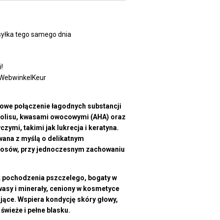
yłka tego samego dnia
!
 WebwinkelKeur
we połączenie łagodnych substancji
polisu, kwasami owocowymi (AHA) oraz
ymi, takimi jak lukrecja i keratyna.
wana z myślą o delikatnym
włosów, przy jednoczesnym zachowaniu
ik pochodzenia pszczelego, bogaty w
wasy i minerały, ceniony w kosmetyce
jące. Wspiera kondycję skóry głowy,
świeże i pełne blasku.