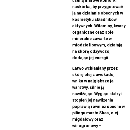
usuną martwe komórki
naskórka, by przygotować
ją na działanie obecnych w
kosmetyku składników
aktywnych. Witaminy, kwasy
organiczne oraz sole
mineralne zawarte w
miodzie lipowym, działają
na skórę odżywczo,
dodając jej energii.
Łatwo wchłaniany przez
skórę olej z awokado,
wnika w najgłębsze jej
warstwy, silnie ją
nawilżając. Wygląd skóry i
stopień jej nawilżenia
poprawią również obecne w
pilingu masło Shea, olej
migdałowy oraz
winogronowy –