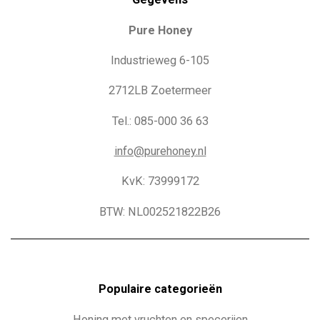
Pure Honey
Industrieweg 6-105
2712LB Zoetermeer
Tel.: 085-000 36 63
info@purehoney.nl
KvK: 73999172
BTW: NL002521822B26
Populaire c
ategorieën
Honing met vruchten en specerijen