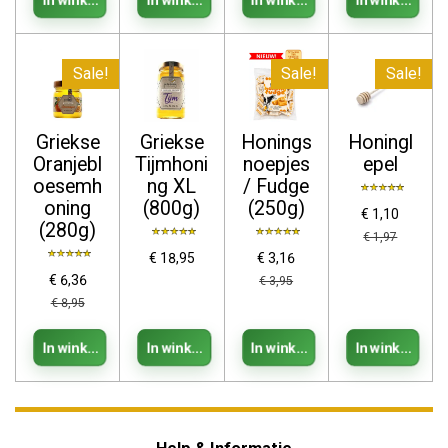
Sale!
Sale!
Sale!
Griekse
Griekse
Honings
Honingl
Oranjebl
Tijmhoni
noepjes
epel
oesemh
ng XL
/ Fudge
oning
(800g)
(250g)
€ 1,10
(280g)
€ 1,97
€ 18,95
€ 3,16
€ 6,36
€ 3,95
€ 8,95
In winkelwagen
In winkelwagen
In winkelwagen
In winkelwag