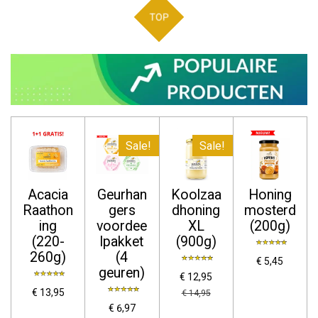
TOP
Sale!
Sale!
Acacia
Geurhan
Koolzaa
Honing
Raathon
gers
dhoning
mosterd
ing
voordee
XL
(200g)
(220-
lpakket
(900g)
260g)
(4
€ 5,45
geuren)
€ 12,95
€ 13,95
€ 14,95
€ 6,97