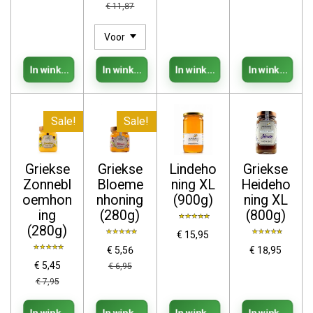
€ 11,87
In winkelwagen
In winkelwagen
In winkelwagen
In winkelwag
Sale!
Sale!
Griekse
Griekse
Lindeho
Griekse
Zonnebl
Bloeme
ning XL
Heideho
oemhon
nhoning
(900g)
ning XL
ing
(280g)
(800g)
(280g)
€ 15,95
€ 5,56
€ 18,95
€ 5,45
€ 6,95
€ 7,95
In winkelwagen
In winkelwagen
In winkelwagen
In winkelwag